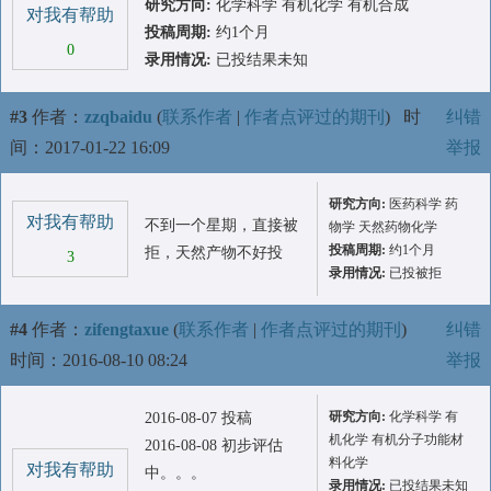
研究方向:
化学科学 有机化学 有机合成
对我有帮助
投稿周期:
约1个月
0
录用情况:
已投结果未知
#3
作者：
zzqbaidu
(
联系作者
|
作者点评过的期刊
)
时
纠错
间：2017-01-22 16:09
举报
研究方向:
医药科学 药
对我有帮助
不到一个星期，直接被
物学 天然药物化学
投稿周期:
约1个月
拒，天然产物不好投
3
录用情况:
已投被拒
#4
作者：
zifengtaxue
(
联系作者
|
作者点评过的期刊
)
纠错
时间：2016-08-10 08:24
举报
研究方向:
化学科学 有
2016-08-07 投稿
机化学 有机分子功能材
2016-08-08 初步评估
料化学
对我有帮助
中。。。
录用情况:
已投结果未知