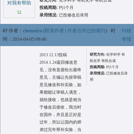
研究方向:
化学科学 有机化学 有机合成
对我有帮助
投稿周期:
约1个月
52
录用情况:
已投修改后录用
#7
作者：
chemziyu
(
联系作者
|
作者点评过的期刊
)
时
纠错
间：2014-04-05 09:46
举报
研究方向:
化学科学 有
2013.12.13投稿
机化学 有机合成
2014.1.24返回修改意
投稿周期:
约1个月
见，没有直接给出最终
录用情况:
已投修改后录
意见，主编让先按审稿
用
意见修改和补实验，如
果都能让审稿人满意，
就给接收，也就是相当
于修改后接收，我当时
在国外，并且是正好是
过年，所以让国内的师
弟过完年帮补实验，当