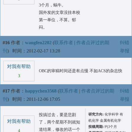
3个月，蜗牛。
国外发的文章没挂本校
第一单位，不算。郁
闷。
#16
作者：
wangfen2202
(
联系作者
|
作者点评过的期
纠错
刊
)
时间：2012-02-17 13:28
举报
对我有帮助
OBC的审稿时间还是有点慢 不如ACS的杂志快
3
#17
作者：
happychen3568
(
联系作者
|
作者点评过的期
纠错
刊
)
时间：2011-12-06 17:05
举报
研究方向:
化学科学 有
投搞过去，要是悲剧
机化学 金属有机化学
对我有帮助
了，两个星期不到就知
投稿周期:
约3个月
道结果，修改的话一个
4