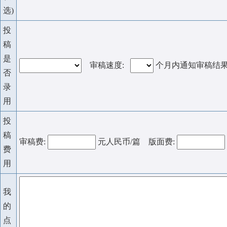
选)
投
稿
是
审稿速度:
个月内通知审稿结
否
录
用
投
稿
审稿费:
元人民币/篇 版面费:
费
用
我
的
点