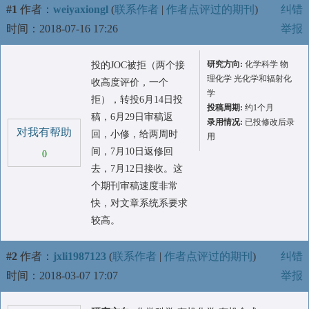
#1
作者：
weiyaxiongl
(
联系作者
|
作者点评过的期刊
)
纠错
时间：2018-07-16 17:26
举报
研究方向:
化学科学 物
投的JOC被拒（两个接
理化学 光化学和辐射化
收高度评价，一个
学
拒），转投6月14日投
投稿周期:
约1个月
稿，6月29日审稿返
录用情况:
已投修改后录
对我有帮助
回，小修，给两周时
用
间，7月10日返修回
0
去，7月12日接收。这
个期刊审稿速度非常
快，对文章系统系要求
较高。
#2
作者：
jxli1987123
(
联系作者
|
作者点评过的期刊
)
纠错
时间：2018-03-07 17:07
举报