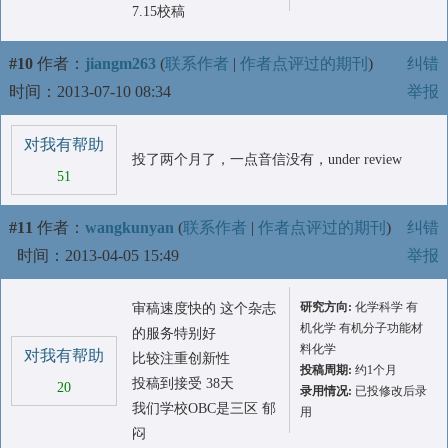
7.15校稿
#10
作者：
jiangm263
(
联系作者
|
作者点评过的期刊
)
纠错
时间：2013-07-10 08:34
举报
对我有帮助
投了两个月了，一点音信没有，under review
51
#11
作者：
wangkunyan
(
联系作者
|
作者点评过的期刊
)
纠错
时间：2013-04-05 15:49
举报
研究方向:
化学科学 有
审稿速度快的 这个杂志
机化学 有机分子功能材
的服务特别好
料化学
对我有帮助
比较注重创新性
投稿周期:
约1个月
投稿到接受 38天
20
录用情况:
已投修改后录
我们学校OBC是三区 郁
用
闷