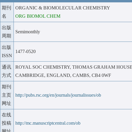
期刊
ORGANIC & BIOMOLECULAR CHEMISTRY
名
ORG BIOMOL CHEM
出版
Semimonthly
周期
出版
1477-0520
ISSN
通讯
ROYAL SOC CHEMISTRY, THOMAS GRAHAM HOUSE, 
方式
CAMBRIDGE, ENGLAND, CAMBS, CB4 0WF
期刊
主页
http://pubs.rsc.org/en/journals/journalissues/ob
网址
在线
投稿
http://mc.manuscriptcentral.com/ob
网址