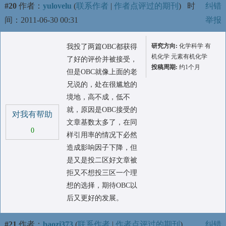
#20
作者：
yulovelu
(
联系作者
|
作者点评过的期刊
)
时
纠错
间：2011-06-30 00:31
举报
研究方向:
化学科学 有
我投了两篇OBC都获得
机化学 元素有机化学
了好的评价并被接受，
投稿周期:
约1个月
但是OBC就像上面的老
兄说的，处在很尴尬的
境地，高不成，低不
就，原因是OBC接受的
对我有帮助
文章基数太多了，在同
0
样引用率的情况下必然
造成影响因子下降，但
是又是投二区好文章被
拒又不想投三区一个理
想的选择，期待OBC以
后又更好的发展。
#21
作者：
baozi373
(
联系作者
|
作者点评过的期刊
)
纠错