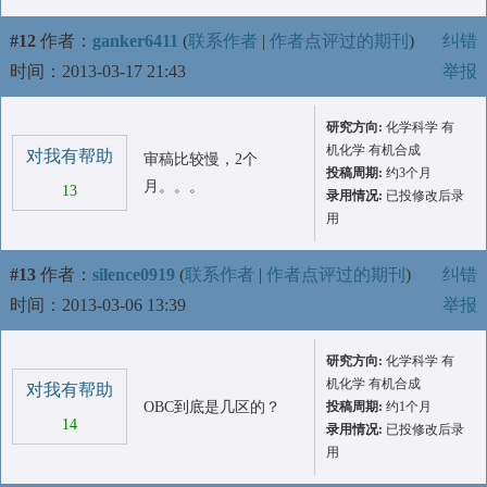
#12
作者：
ganker6411
(
联系作者
|
作者点评过的期刊
)
纠错
时间：2013-03-17 21:43
举报
研究方向:
化学科学 有
机化学 有机合成
对我有帮助
审稿比较慢，2个
投稿周期:
约3个月
月。。。
13
录用情况:
已投修改后录
用
#13
作者：
silence0919
(
联系作者
|
作者点评过的期刊
)
纠错
时间：2013-03-06 13:39
举报
研究方向:
化学科学 有
机化学 有机合成
对我有帮助
OBC到底是几区的？
投稿周期:
约1个月
14
录用情况:
已投修改后录
用