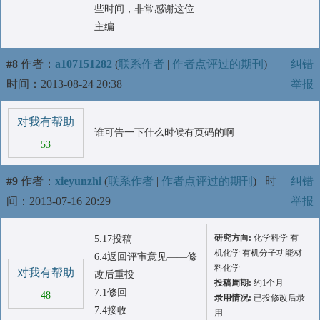
些时间，非常感谢这位
主编
#8
作者：
a107151282
(
联系作者
|
作者点评过的期刊
)
纠错
时间：2013-08-24 20:38
举报
对我有帮助
谁可告一下什么时候有页码的啊
53
#9
作者：
xieyunzhi
(
联系作者
|
作者点评过的期刊
)
时
纠错
间：2013-07-16 20:29
举报
研究方向:
化学科学 有
5.17投稿
机化学 有机分子功能材
6.4返回评审意见——修
料化学
对我有帮助
改后重投
投稿周期:
约1个月
7.1修回
48
录用情况:
已投修改后录
7.4接收
用