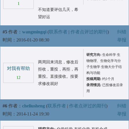
1
不知道要评估几天，希
望好运
#5
作者：
wangmingqi
(
联系作者
|
作者点评过的期刊
)
纠错
时间：2016-01-20 08:30
举报
研究方向:
生命科学 生
物物理、生物化学与分
两周回来消息，修改后
子生物学 生物大分子结
对我有帮助
拒收，重投，再拒，再
构与功能
重投。直接接收。按要
12
投稿周期:
约1个月
求修改就好
录用情况:
已投修改后录
用
#6
作者：
cheliusheng
(
联系作者
|
作者点评过的期刊
)
纠错
时间：2014-11-24 19:30
举报