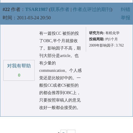
#22
作者：
TSAR1987
(
联系作者
|
作者点评过的期刊
)
纠错
时间：2011-03-24 20:50
举报
研究方向:
有机化学
有一篇投CC 被拒的投
投稿周期:
约1个月
了OBC,半个月就接收
2009年影响因子: 3.762
了。影响因子不高，期
刊大部分是article。也
有少量的
对我有帮助
communication。个人感
0
觉还是比较好中的。一
般投CC或者CS被拒的
的都会推荐到OBC上，
只要按照审稿人的意见
改好一般都会接受的。