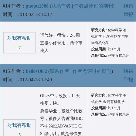
#14
作者：
guopu1986
(
联系作者
|
作者点评过的期刊
)
纠错
时间：2013-02-18 14:12
举报
研究方向:
化学科学 有
运气好，很快，2-3周
机化学 化学生物学与生
对我有帮助
直接小修录用，两个审
物有机化学
7
投稿周期:
约1个月
稿人
录用情况:
已投直接录用
#15
作者：
helios1982
(
联系作者
|
作者点评过的期刊
)
纠错
时间：2012-04-18 12:40
举报
研究方向:
化学科学 有
OL不中，改投，12天
机化学 金属有机化学
接受，快。
投稿周期:
约1个月
急着毕业，投这个比较
录用情况:
已投直接录用
亏，很多人告诉我OBC
对我有帮助
不中的投ADVANCE C.
S.都可以，就是最快要
5