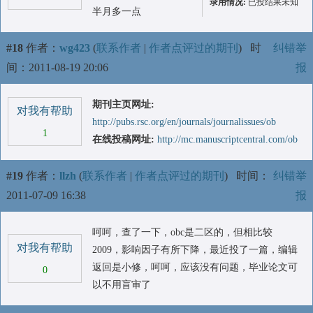
录用情况:
已投结果未知
半月多一点
#18
作者：
wg423
(
联系作者
|
作者点评过的期刊
)
时
纠错举
间：2011-08-19 20:06
报
期刊主页网址:
对我有帮助
http://pubs.rsc.org/en/journals/journalissues/ob
1
在线投稿网址:
http://mc.manuscriptcentral.com/ob
#19
作者：
llzh
(
联系作者
|
作者点评过的期刊
)
时间：
纠错举
2011-07-09 16:38
报
呵呵，查了一下，obc是二区的，但相比较
对我有帮助
2009，影响因子有所下降，最近投了一篇，编辑
返回是小修，呵呵，应该没有问题，毕业论文可
0
以不用盲审了