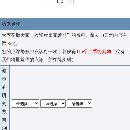
1
2
→
我来点评
大家帮助大家，欢迎您来完善期刊的资料。每人30天之内只有
币>50)。
您的点评每被虫友认可一次，就获得
0.5个金币的奖励
，没有上
我们将删除你的点评，并扣除所得）
偏
重
的
研
究
方
向
(可