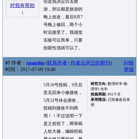
但是我决定出去旅
对我有帮助
游，所以都是旅游的
1
晚上改改，最后8月7
号晚上修回，两个小
时后接受了。我感觉
实验可以简单，只要
创新性强就可以了。
#7
作者：
xuanshu
(
联系作者
|
作者点评过的期刊
)
纠错
时间：2017-07-09 19:40
举报
研究方向:
数理科学 物
5月10号投稿，9天后
理学I 光学
意见回来小修接收，
投稿周期:
约1个月
录用情况:
已投修改后录
5月22号休会接收，
用
投稿到接收不到两
周！！不过说明一下
是之前投了，两审稿
人给大修，编辑拒稿