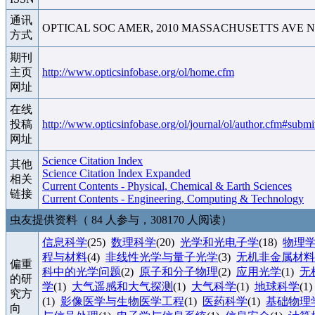
通讯
OPTICAL SOC AMER, 2010 MASSACHUSETTS AVE NW
方式
期刊
主页
http://www.opticsinfobase.org/ol/home.cfm
网址
在线
投稿
http://www.opticsinfobase.org/ol/journal/ol/author.cfm#submi
网址
Science Citation Index
其他
Science Citation Index Expanded
相关
Current Contents - Physical, Chemical & Earth Sciences
链接
Current Contents - Engineering, Computing & Technology
虫友提供资料（ 84 人参与，308170 人阅读）
信息科学
(25)
数理科学
(20)
光学和光电子学
(18)
物理学
程与材料
(4)
非线性光学与量子光学
(3)
无机非金属材料
偏重
科中的光学问题
(2)
原子和分子物理
(2)
应用光学
(1)
无
的研
学
(1)
大气遥感和大气探测
(1)
大气科学
(1)
地球科学
(1
究方
(1)
影像医学与生物医学工程
(1)
医药科学
(1)
基础物理
向