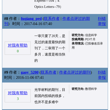
Express---104；4.
Optics Letters--79）
#8
作者：
fuqiang_ped
(
联系作者
|
作者点评过的期
纠错
刊
)
时间：2017-04-16 07:40
举报
研究方向:
信息科学
一审只要了20天，是
投稿周期:
约3个月
见过的速度最快的期
录用情况:
已投修改后录
对我有帮助
用
刊了，二审用了一个
0
多月，速度是相当快
的
#9
作者：
gaoy_5200
(
联系作者
|
作者点评过的期刊
)
纠错
时间：2016-11-06 07:41
举报
研究方向:
数理科学
光学材料的期刊，目
对我有帮助
前国内投稿的很多，
3
也并不是多难中