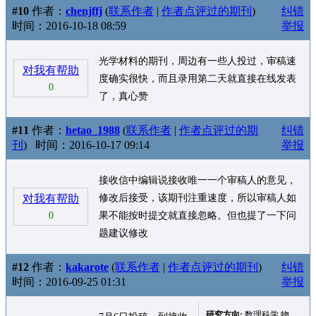
#10
作者：
chenjffj
(
联系作者
|
作者点评过的期刊
)
纠错
时间：2016-10-18 08:59
举报
光学材料的期刊，周边有一些人投过，审稿速
对我有帮助
度确实很快，而且录用第二天就直接在线发表
0
了，真心赞
#11
作者：
hetao_1988
(
联系作者
|
作者点评过的期
纠错
刊
)
时间：2016-10-17 09:14
举报
接收信中编辑说接收唯一一个审稿人的意见，
对我有帮助
修改后接受，该期刊注重速度，所以审稿人如
0
果不能按时提交就直接忽略。但也提了一下问
题建议修改
#12
作者：
kakarote
(
联系作者
|
作者点评过的期刊
)
纠错
时间：2016-09-25 01:31
举报
研究方向:
数理科学 物