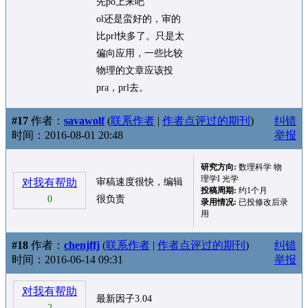
先po上来吧
ol还是蛮好的，审的
比prl快多了。只是太
偏向应用，一些比较
物理的文章应该投
pra，prl去。
#17
作者：
savawolf
(
联系作者
|
作者点评过的期刊
)
纠错
时间：2016-08-01 20:48
举报
研究方向:
数理科学 物
理学I 光学
对我有帮助
审稿速度很快，编辑
投稿周期:
约1个月
0
很负责
录用情况:
已投修改后录
用
#18
作者：
chenjffj
(
联系作者
|
作者点评过的期刊
)
纠错
时间：2016-06-14 09:31
举报
对我有帮助
最新因子3.04
2