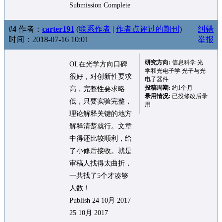
Submission Complete
#4
作者：
carter191
(
联系作者
|
作者点评过的期刊
)
纠错
时间：2018-07-16 10:01
举报
研究方向:
信息科学 光
OL在光学方向口碑
学和光电子学 光子与光
很好，对创新性要求
电子器件
投稿周期:
约1个月
高，完整性要求略
录用情况:
已投修改后录
低，只要实验完整，
用
理论解释关键的地方
解释清楚就行。文章
中得还比较顺利，给
了小修后接收。就是
审稿人找得太曲折，
一共找了5个才凑够
人数！
Publish 24 10月 2017
25 10月 2017