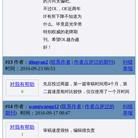
的方向太偏吧。
不过OL，OE近两年
IF有所下降不知道为
什么。毕竟是光学类
特别权威的老牌期
刊。希望OL越办越
好！
#13
作者：
dingyan2
(
联系作者
|
作者点评过的期刊
)
纠错
时间：2016-09-23 06:53
举报
对我有帮助
先后投过两篇，第一篇审稿时间用4个月，第
0
二篇速度相对比较快，仅仅使用了一个月时间
#14
作者：
wangwangg12
(
联系作者
|
作者点评过的
纠错
期刊
)
时间：2016-09-17 08:47
举报
对我有帮助
审稿速度很快，编辑很负责
1