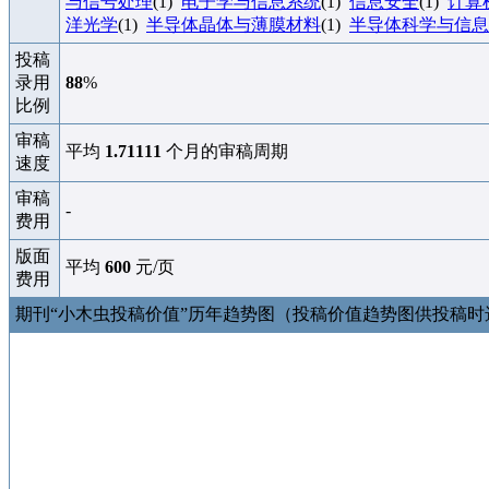
与信号处理
(1)
电子学与信息系统
(1)
信息安全
(1)
计算
洋光学
(1)
半导体晶体与薄膜材料
(1)
半导体科学与信息
投稿
录用
88
%
比例
审稿
平均
1.71111
个月的审稿周期
速度
审稿
-
费用
版面
平均
600
元/页
费用
期刊“小木虫投稿价值”历年趋势图（投稿价值趋势图供投稿