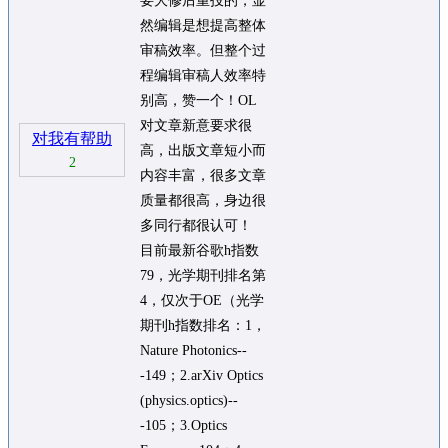
要大修后重投的，显
然编辑是想提高整体
审稿效率。但整个过
程编辑审稿人效率特
别高，赞一个！OL
对文章新意要求很
对我有帮助
高，出版文章短小而
2
内容丰富，很多文章
质量都很高，身边很
多同行都很认可！
目前最新谷歌h指数
79，光学期刊排名第
4，仅次于OE（光学
期刊h指数排名：1，
Nature Photonics--
-149；2.arXiv Optics
(physics.optics)--
-105；3.Optics