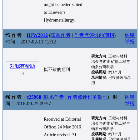
might be better suited
to Elsevier's
Hydrometallurgy.
#5
作者：
HJW2012
(
联系作者
|
作者点评过的期刊
)
纠错
时间：2017-02-11 12:12
举报
研究方向:
工程与材料
冶金与矿业 矿物工程与
对我有帮助
物质分离科学
挺不错的期刊
投稿周期:
约3个月
0
录用情况:
已投修改后录
用
#6
作者：
c25968
(
联系作者
|
作者点评过的期刊
)
时
纠错
间：2016-09-25 09:57
举报
研究方向:
工程与材料
Received at Editorial
冶金与矿业 矿物工程与
Office: 24 May 2016
物质分离科学
投稿周期:
约3个月
Article revised: 31
录用情况:
已投修改后录