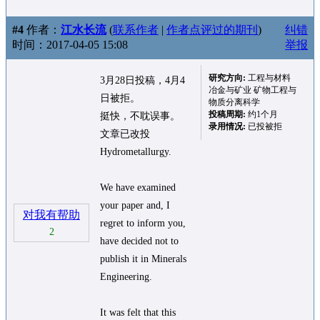
#4
作者：
江水长流
(
联系作者
|
作者点评过的期刊
)
纠错
时间：2017-04-05 15:08
举报
研究方向:
工程与材料
3月28日投稿，4月4
冶金与矿业 矿物工程与
日被拒。
物质分离科学
投稿周期:
约1个月
挺快，不耽误事。
录用情况:
已投被拒
文章已改投
Hydrometallurgy.
We have examined
your paper and, I
对我有帮助
regret to inform you,
2
have decided not to
publish it in Minerals
Engineering.
It was felt that this