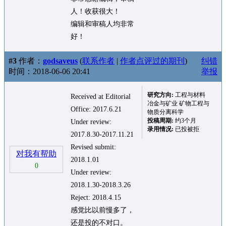
人！收获很大！
编辑和审稿人均非常
好！
#3
作者：
godsaveus
(
联系作者
|
作者点评过的期刊
)
纠错
时间：2018-06-06 20:41
举报
研究方向:
工程与材料
Received at Editorial
冶金与矿业 矿物工程与
Office: 2017.6.21
物质分离科学
投稿周期:
约3个月
Under review:
录用情况:
已投被拒
2017.8.30-2017.11.21
Revised submit:
对我有帮助
2018.1.01
0
Under review:
2018.1.30-2018.3.26
Reject: 2018.4.15
感觉比以前慢多了，
还是投的不对口。