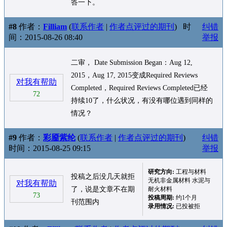
答一下。
#8
作者：
Filliam
(
联系作者
|
作者点评过的期刊
)
时
纠错
间：2015-08-26 08:40
举报
二审， Date Submission Began：Aug 12,
2015，Aug 17, 2015变成Required Reviews
对我有帮助
Completed，Required Reviews Completed已经
72
持续10了，什么状况，有没有哪位遇到同样的
情况？
#9
作者：
彩靥紫纶
(
联系作者
|
作者点评过的期刊
)
纠错
时间：2015-08-25 09:15
举报
研究方向:
工程与材料
投稿之后没几天就拒
无机非金属材料 水泥与
对我有帮助
了，说是文章不在期
耐火材料
73
投稿周期:
约1个月
刊范围内
录用情况:
已投被拒