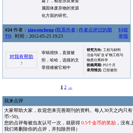
篇了，都是涉及重金
属固体废弃物的资源
化方面的研究。
#24
作者：
xiawencheng
(
联系作者
|
作者点评过的期
纠错
刊
)
时间：2012-05-25 19:23
举报
研究方向:
工程与材料
审稿很快，直接被
冶金与矿业 矿物工程与
对我有帮助
拒，哈哈，选煤的文
物质分离科学
7
投稿周期:
约1个月
章很难被它相中
录用情况:
已投被拒
1
2
→
我来点评
大家帮助大家，欢迎您来完善期刊的资料。每人30天之内只有
币>50)。
您的点评每被虫友认可一次，就获得
0.5个金币的奖励
，没有
我们将删除你的点评，并扣除所得）