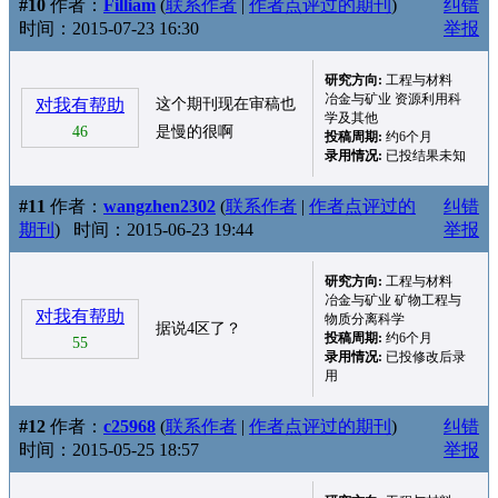
#10
作者：
Filliam
(
联系作者
|
作者点评过的期刊
)
纠错
时间：2015-07-23 16:30
举报
研究方向:
工程与材料
冶金与矿业 资源利用科
对我有帮助
这个期刊现在审稿也
学及其他
46
是慢的很啊
投稿周期:
约6个月
录用情况:
已投结果未知
#11
作者：
wangzhen2302
(
联系作者
|
作者点评过的
纠错
期刊
)
时间：2015-06-23 19:44
举报
研究方向:
工程与材料
冶金与矿业 矿物工程与
对我有帮助
物质分离科学
据说4区了？
投稿周期:
约6个月
55
录用情况:
已投修改后录
用
#12
作者：
c25968
(
联系作者
|
作者点评过的期刊
)
纠错
时间：2015-05-25 18:57
举报