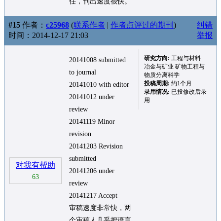
任，刊出速度很快。
#15
作者：
c25968
(
联系作者
|
作者点评过的期刊
)
纠错
时间：2014-12-17 21:03
举报
研究方向:
工程与材料
20141008 submitted
冶金与矿业 矿物工程与
to journal
物质分离科学
投稿周期:
约1个月
20141010 with editor
录用情况:
已投修改后录
20141012 under
用
review
20141119 Minor
revision
20141203 Revision
submitted
对我有帮助
20141206 under
63
review
20141217 Accept
审稿速度非常快，两
个审稿人几乎把语言