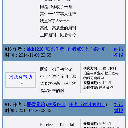
问题都修改了一遍
其中一位审稿人还帮
我重写了Abstract
高效、高质量的期刊
二区期刊，以后常投
#16
作者：
kkk1210
(
联系作者
|
作者点评过的期刊
)
纠错
时间：2014-11-09 23:58
举报
研究方向:
工程与材料
两篇，都是初审被
冶金与矿业 矿物工程与
对我有帮助
拒，不适合该刊，感
物质分离科学
投稿周期:
约1个月
49
觉要求好高，好不容
录用情况:
已投被拒
易写出来的啊。
#17
作者：
夏侯兄弟
(
联系作者
|
作者点评过的期刊
)
纠错
时间：2014-09-30 08:46
举报
投稿周期:
约3个月
Received at Editorial