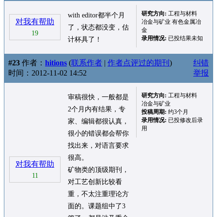
研究方向:
工程与材料
with editor都半个月
对我有帮助
冶金与矿业 有色金属冶
了，状态都没变，估
金
19
录用情况:
已投结果未知
计杯具了！
#23
作者：
hitions
(
联系作者
|
作者点评过的期刊
)
纠错
时间：2012-11-02 14:52
举报
研究方向:
工程与材料
审稿很快，一般都是
冶金与矿业
2个月内有结果，专
投稿周期:
约3个月
录用情况:
已投修改后录
家、编辑都很认真，
用
很小的错误都会帮你
找出来，对语言要求
很高。
对我有帮助
矿物类的顶级期刊，
11
对工艺创新比较看
重，不太注重理论方
面的。课题组中了3