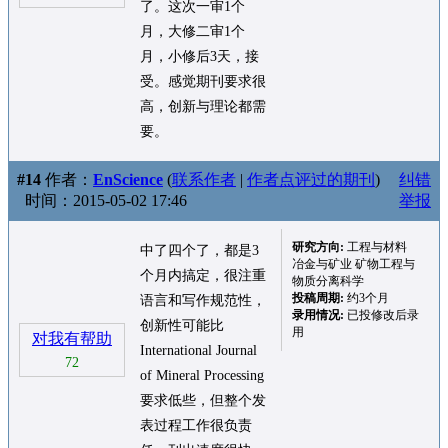
了。这次一审1个
月，大修二审1个
月，小修后3天，接
受。感觉期刊要求很
高，创新与理论都需
要。
#14
作者：
EnScience
(
联系作者
|
作者点评过的期刊
)
纠错
时间：2015-05-02 17:46
举报
研究方向:
工程与材料
中了四个了，都是3
冶金与矿业 矿物工程与
个月内搞定，很注重
物质分离科学
投稿周期:
约3个月
语言和写作规范性，
录用情况:
已投修改后录
创新性可能比
用
对我有帮助
International Journal
72
of Mineral Processing
要求低些，但整个发
表过程工作很负责