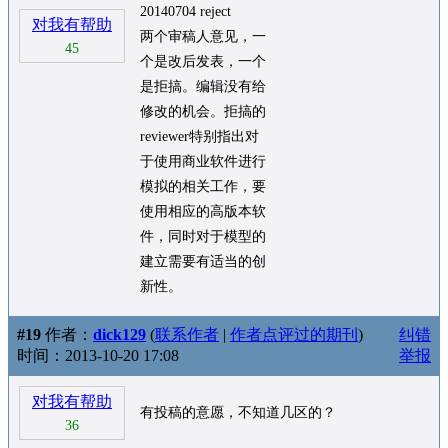
20140704 reject
对我有帮助
两个审稿人意见，一
45
个是改后发表，一个
是拒搞。编辑没有给
修改的机会。拒搞的
reviewer特别指出对
于使用商业软件进行
模拟的相关工作，要
使用相应的高版本软
件，同时对于模型的
建立需要有适当的创
新性。
#19
作者：
dick129
(
联系作者
|
作者点评过的期刊
)
纠错
时间：2013-10-20 17:08
举报
对我有帮助
有投稿的意愿，不知道几区的？
36