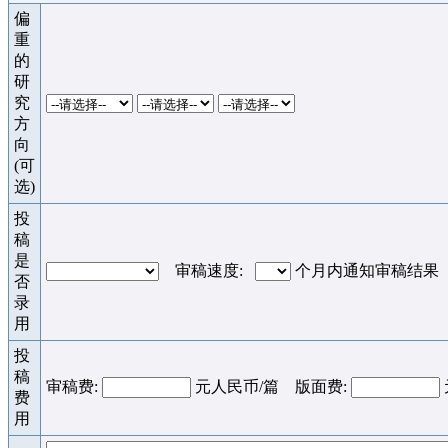
偏
重
的
研
究
方
向
(可
选)
投
稿
是
审稿速度:
个月内通知审稿结果
否
录
用
投
稿
审稿费:
元人民币/篇 版面费:
费
用