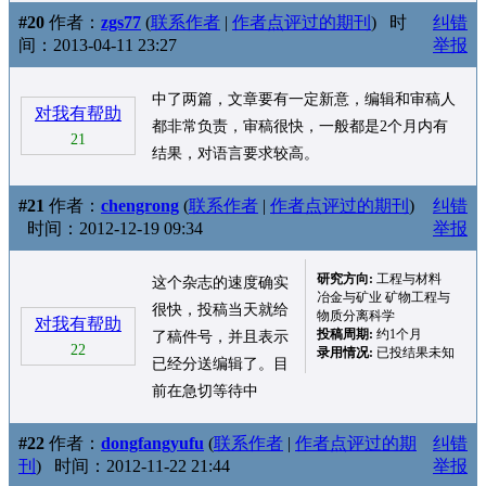
#20
作者：
zgs77
(
联系作者
|
作者点评过的期刊
)
时
纠错
间：2013-04-11 23:27
举报
中了两篇，文章要有一定新意，编辑和审稿人
对我有帮助
都非常负责，审稿很快，一般都是2个月内有
21
结果，对语言要求较高。
#21
作者：
chengrong
(
联系作者
|
作者点评过的期刊
)
纠错
时间：2012-12-19 09:34
举报
研究方向:
工程与材料
这个杂志的速度确实
冶金与矿业 矿物工程与
很快，投稿当天就给
物质分离科学
对我有帮助
投稿周期:
约1个月
了稿件号，并且表示
22
录用情况:
已投结果未知
已经分送编辑了。目
前在急切等待中
#22
作者：
dongfangyufu
(
联系作者
|
作者点评过的期
纠错
刊
)
时间：2012-11-22 21:44
举报