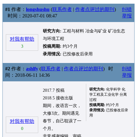
#1
作者：
longshushu
(
联系作者
|
作者点评过的期刊
)
纠错
时间：2020-07-01 08:47
举报
研究方向:
工程与材料 冶金与矿业 矿冶生态
对我有帮助
与环境工程
3
投稿周期:
约3个月
录用情况:
已投修改后录用
#2
作者：
ashlfy
(
联系作者
|
作者点评过的期刊
)
时
纠错
间：2018-06-11 14:36
举报
研究方向:
化学科学 化
2017.7 投稿
学工程及工业化学 分离
2018.5 接收出版
过程
投稿周期:
约3个月
期间，改语言一次，
录用情况:
已投修改后录
大修3次。期间遇见
用
对我有帮助
春节，自己耽误了一
0
个月。
非常感谢编辑，审稿