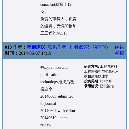
comment就写了19
页。
负责的审稿人，负责
的编辑，无愧矿物加
工工程的NO.1。
#18
作者：
吃遍满汉
(
联系作者
|
作者点评过的期刊
)
纠错
时间：2014-06-07 14:19
举报
研究方向:
工程与材料
被separation and
工程热物理与能源利用
purification
多相流热物理学
投稿周期:
约3个月
technology拒搞后改
录用情况:
已投被拒
投这个
20140603 submitted
to journal
20140607 with editor
20140619 under
review