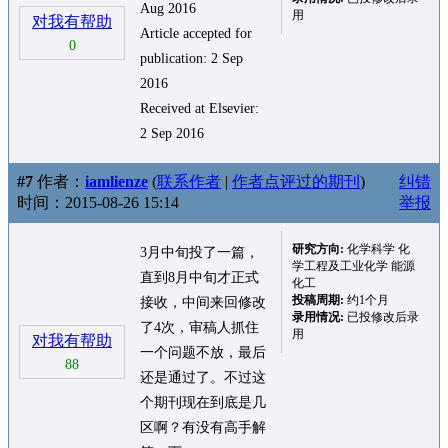
Aug 2016
用
对我有帮助
Article accepted for
0
publication: 2 Sep
2016
Received at Elsevier:
2 Sep 2016
#7
作者：
iamlienze
(
联系作者
|
作者点评过的期刊
)
纠错
时间：2015-08-26 15:14
举报
研究方向:
化学科学 化
3月中旬投了一篇，
学工程及工业化学 能源
直到8月中旬才正式
化工
投稿周期:
约1个月
接收，中间来回修改
录用情况:
已投修改后录
了4次，审稿人抓住
用
对我有帮助
一个问题不放，最后
88
还是通过了。不过这
个期刊现在到底是几
区啊？有没有高手解