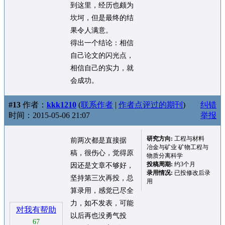
到这里，经历也颇为
坎坷，但是最终的结
果令人满意。
得出一个结论：相信
自己论文的闪光点，
相信自己的实力，就
会成功。
#13
作者：
kkk1210
(
联系作者
|
作者点评过的期刊
)
纠错
时间：2015-05-06 21:07
举报
研究方向:
工程与材料
前两次都是直接据
冶金与矿业 矿物工程与
稿，很伤心，觉得原
物质分离科学
投稿周期:
约3个月
因还是文章不够好，
录用情况:
已投修改后录
坚持第三次再投，总
用
算录用，感觉已尽全
力，如不发表，可能
对我有帮助
以后再也没勇气投
67