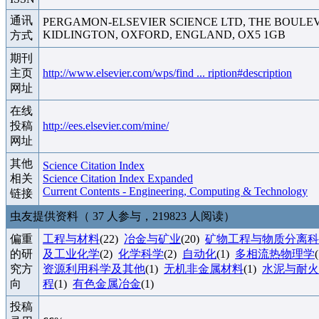
通讯
PERGAMON-ELSEVIER SCIENCE LTD, THE BOULE
KIDLINGTON, OXFORD, ENGLAND, OX5 1GB
方式
期刊
主页
http://www.elsevier.com/wps/find ... ription#description
网址
在线
投稿
http://ees.elsevier.com/mine/
网址
其他
Science Citation Index
相关
Science Citation Index Expanded
Current Contents - Engineering, Computing & Technology
链接
虫友提供资料（ 37 人参与，219823 人阅读）
偏重
工程与材料
(22)
冶金与矿业
(20)
矿物工程与物质分离科
的研
及工业化学
(2)
化学科学
(2)
自动化
(1)
多相流热物理学
究方
资源利用科学及其他
(1)
无机非金属材料
(1)
水泥与耐火
向
程
(1)
有色金属冶金
(1)
投稿