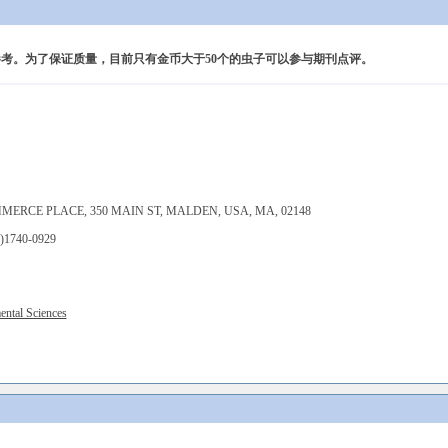
考。为了保证质量，目前只有金币大于50个的虫子可以参与期刊点评。
ERCE PLACE, 350 MAIN ST, MALDEN, USA, MA, 02148
SN)1740-0929
ental Sciences