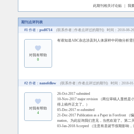
此期刊相关讨论贴
|
我
期刊点评列表
#1
作者：
psd0714
(
联系作者
|
作者点评过的期刊
) 时间：2018-08-26 
有谁知道ABC杂志涉及到人体尿样中药物分析需
对我有帮助
0
#2
作者：
nanofellow
(
联系作者
|
作者点评过的期刊
) 时间：2018-01-0
26-Oct-2017 submitted
10-Nov-2017 major revision
得上稿件正文了。）
对我有帮助
05-Dec-2017 re-submitted
4
21-Dec-2017 Publication as a Paper i
mation。为此征询我们意见，当然欢迎了。第二天
03-Jan-2018 Accepted （注意有圣诞节假期