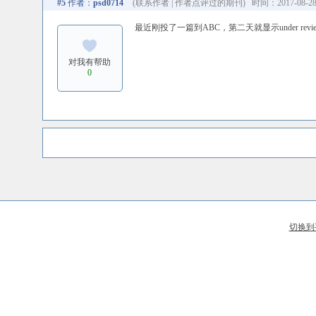
#5
作者：
psd0714
(
联系作者
|
作者点评过的期刊
) 时间：2017-08-28 
最近刚投了一篇到ABC，第二天就显示under 
对我有帮助
0
切换到