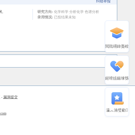
纠错举报
啊。
研究方向:
化学科学 分析化学 色谱分析
录用情况:
已投结果未知
閲戝竵鍏戞崲
鍟嗗姟鍚堜綔
币
-
漏洞提交
瀛︽湳璧勮
.com