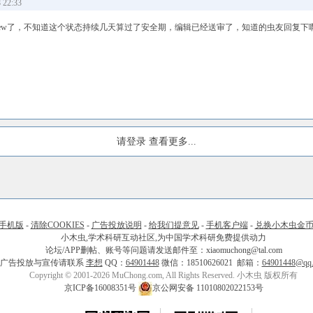
22:33
review了，不知道这个状态持续几天算过了安全期，编辑已经送审了，知道的虫友回复下
请登录
查看更多...
手机版
-
清除COOKIES
-
广告投放说明
-
给我们提意见
-
手机客户端
-
兑换小木虫金
小木虫,学术科研互动社区,为中国学术科研免费提供动力
论坛/APP删帖、账号等问题请发送邮件至：xiaomuchong@tal.com
广告投放与宣传请联系
李想
QQ：
64901448
微信：18510626021 邮箱：
64901448@qq
Copyright © 2001-2026 MuChong.com, All Rights Reserved. 小木虫 版权所有
京ICP备16008351号
京公网安备 11010802022153号