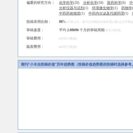
偏重的研究方向：
化学科学
(20)
分析化学
(18)
医药科学
(6)
中
分析仪器与试剂
(1)
环境微生物学
(1)
药物学
中药药效物质
(1)
中药内分泌及代谢药理
(1)
投稿录用比例：
80
%
(计算公式：参与点评网友投稿录用人数/总点评网友人
审稿速度：
平均
2.08696
个月的审稿周期
(非官方数据)
审稿费用：
-
(非官方数据)
版面费用：
-
(非官方数据)
期刊“小木虫投稿价值”历年趋势图（投稿价值趋势图供投稿时选择参考