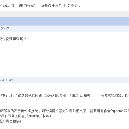
要收藏此期刊
(取消收藏)
|
我要点评两句
| 分享到：
20:47
要过伦理审查吗？
4 09:49
 （两位审稿人显然是小同行，问了很多尖锐的问题，没有别的办法，只能打起精神，一一有诚意地回复
n Forefront （编辑部来信表示稿件将接受，因为编辑推荐为学科前沿文章，需要所有作者的photos 和 bibliog
我们即回复同意并email相关材料）
影响，否则将会更快）