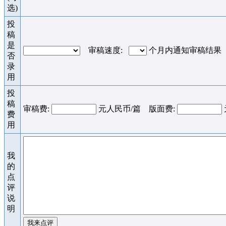
选)
投
稿
是
审稿速度:
个月内通知审稿结果
否
录
用
投
稿
审稿费:
元人民币/篇 版面费:
费
用
我
的
点
评
说
明