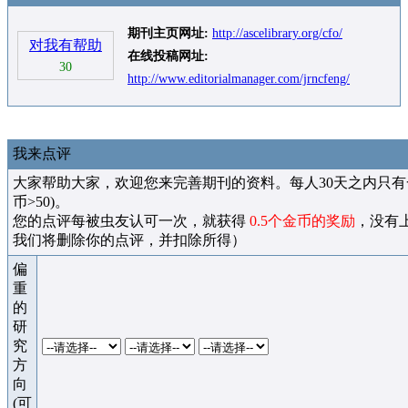
期刊主页网址:
http://ascelibrary.org/cfo/
对我有帮助
在线投稿网址:
30
http://www.editorialmanager.com/jrncfeng/
我来点评
大家帮助大家，欢迎您来完善期刊的资料。每人30天之内只有
币>50)。
您的点评每被虫友认可一次，就获得
0.5个金币的奖励
，没有
我们将删除你的点评，并扣除所得）
偏
重
的
研
究
方
向
(可