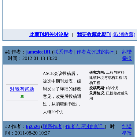
此期刊相关讨论贴
|
我要收藏此期刊
(取消收藏)
#1
作者：
jameslee181
(
联系作者
|
作者点评过的期刊
)
纠错
时间：2012-01-13 13:20
举报
研究方向:
工程与材料
ASCE会议投稿后，
建筑环境与结构工程 结
被选中期刊发表，编
构工程
投稿周期:
约6个月
对我有帮助
辑发回了详细的修改
录用情况:
已投修改后录
30
意见，改完后投稿通
用
过，从初稿到刊出，
大概20个月
#2
作者：
lq2526
(
联系作者
|
作者点评过的期刊
)
时
纠错
间：2011-08-20 10:27
举报