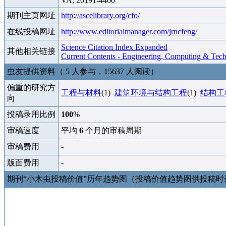
VA, 20191-4400
期刊主页网址
http://ascelibrary.org/cfo/
在线投稿网址
http://www.editorialmanager.com/jrncfeng/
Science Citation Index Expanded
其他相关链接
Current Contents - Engineering, Computing & Tec
虫友提供资料（ 5 人参与，15637 人阅读）
偏重的研究方
工程与材料
(1)
建筑环境与结构工程
(1)
结构工
向
投稿录用比例
100
%
审稿速度
平均
6
个月的审稿周期
审稿费用
-
版面费用
-
期刊“小木虫投稿价值”历年趋势图（投稿价值趋势图供投稿