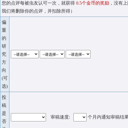
您的点评每被虫友认可一次，就获得
0.5个金币的奖励
，没有上
我们将删除你的点评，并扣除所得）
偏
重
的
研
究
方
向
(可
选)
投
稿
是
审稿速度:
个月内通知审稿结
否