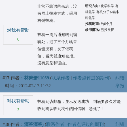
研究方向:
化学科学 有
非常不靠谱的杂志，没
机化学 有机分子功能材
有网上投稿方式，采用
料化学
右键投稿。
投稿周期:
约6个月
对我有帮助
录用情况:
已投被拒
投稿一周后通知转到编
0
辑处，过了三个月啥音
信也没有，发了催稿
信，当天就通知被拒。
没有意见和理由。
#17
作者：
林箫箫11059
(
联系作者
|
作者点评过的期刊
)
纠错
时间：2012-02-13 11:32
举报
对我有帮助
投稿到该邮箱，显示发送成功，到底要多久才能
收到确认收到稿件的回信啊！急死了！
2
#18
作者：
滴答滴答j
(
联系作者
|
作者点评过的期刊
)
纠错