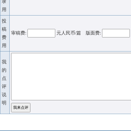
录
用
投
稿
审稿费:
元人民币/篇 版面费:
费
用
我
的
点
评
说
明