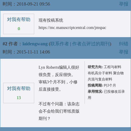
时间：2018-09-21 09:56
举报
对我有帮助
现有投稿系统
https://mc.manuscriptcentral.com/jmspac
0
#2
作者：
laidengwang
(
联系作者
|
作者点评过的期刊
)
纠错
时间：2015-11-11 14:06
举报
研究方向:
工程与材料
Lyn Roberts编辑人很好
有机高分子材料 聚合物
很负责，反应很快。
共混与复合材料
审稿3个月不到，小修
投稿周期:
约3个月
对我有帮助
后直接接受。
录用情况:
已投修改后录
13
用
不过有个问题：该杂志
会不会给我们寄纸质版
期刊？