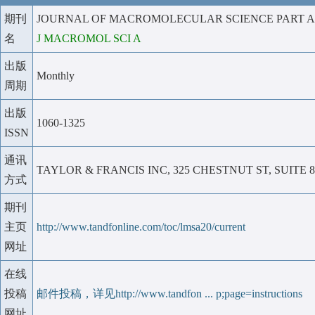
期刊
JOURNAL OF MACROMOLECULAR SCIENCE PART A
名
J MACROMOL SCI A
出版
Monthly
周期
出版
1060-1325
ISSN
通讯
TAYLOR & FRANCIS INC, 325 CHESTNUT ST, SUITE 80
方式
期刊
主页
http://www.tandfonline.com/toc/lmsa20/current
网址
在线
投稿
邮件投稿，详见http://www.tandfon ... p;page=instructions
网址