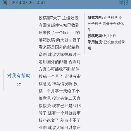
间：2014-03-26 14:41
举报
研究方向:
化学科学 高
投稿都7天了 主编还没
分子科学 高分子合成化
有回复邮件告知已收到
学
后来换了一个hotmail的
投稿周期:
约1个月
邮箱投稿 两天就回复了
录用情况:
已投修改后录
看来还是国外的邮箱靠
用
谱啊 建议大家投稿时一
定用国外的邮箱 否则对
方真心可能收不到邮件
对我有帮助
投稿一个月了 还没有审
稿意见 神马情况啊 投
27
稿一个月零十天给了小
修意见 投过去第二天直
接接受 现在已经是5月8
号了 还有一个月就要审
核小论文了 差点毕不了
业啊 建议大家可以拿它