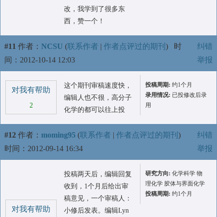
改，我学到了很多东
西，赞一个！
#11
作者：
NCSU
(
联系作者
|
作者点评过的期刊
)
时
纠错
间：2012-10-14 12:03
举报
投稿周期:
约1个月
这个期刊审稿速度快，
对我有帮助
录用情况:
已投修改后录
编辑人也不很，高分子
2
用
化学的都可以往上投
#12
作者：
moming95
(
联系作者
|
作者点评过的期刊
)
纠错
时间：2012-09-14 16:34
举报
研究方向:
化学科学 物
投稿两天后，编辑回复
理化学 胶体与界面化学
收到，1个月后给出审
投稿周期:
约1个月
稿意见，一个审稿人：
对我有帮助
小修后发表。编辑Lyn