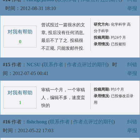
时间：2012-08-31 18:10
举报
研究方向:
化学科学 高
曾试投过一篇很水的文
分子科学
对我有帮助
章, 投后没有任何消息,
投稿周期:
约24个月
最后不了了之. 投稿很
0
录用情况:
已投被拒
不正规, 只能发邮件投.
#15
作者：
NCSU
(
联系作者
|
作者点评过的期刊
)
时
纠错
间：2012-07-05 00:41
举报
投稿周期:
约1个月
审稿一个月，一个审稿
对我有帮助
录用情况:
已投修改后录
人，编辑不多，速度蛮
1
用
快的
#16
作者：
fishchong
(
联系作者
|
作者点评过的期刊
)
纠错
时间：2012-05-22 17:03
举报