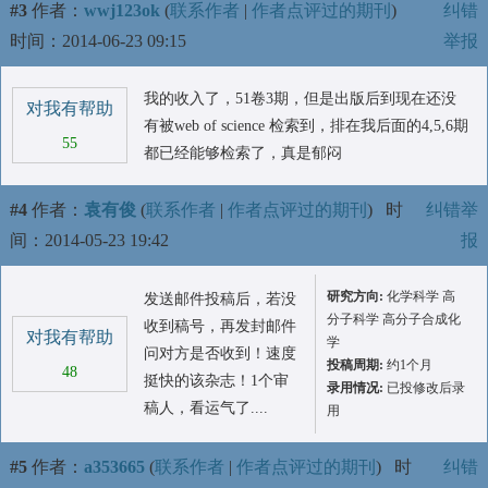
#3
作者：
wwj123ok
(
联系作者
|
作者点评过的期刊
)
纠错
时间：2014-06-23 09:15
举报
我的收入了，51卷3期，但是出版后到现在还没
对我有帮助
有被web of science 检索到，排在我后面的4,5,6期
55
都已经能够检索了，真是郁闷
#4
作者：
袁有俊
(
联系作者
|
作者点评过的期刊
)
时
纠错举
间：2014-05-23 19:42
报
研究方向:
化学科学 高
发送邮件投稿后，若没
分子科学 高分子合成化
收到稿号，再发封邮件
对我有帮助
学
问对方是否收到！速度
投稿周期:
约1个月
48
挺快的该杂志！1个审
录用情况:
已投修改后录
稿人，看运气了....
用
#5
作者：
a353665
(
联系作者
|
作者点评过的期刊
)
时
纠错