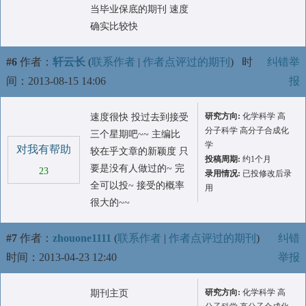
当毕业保底的期刊 速度
确实比较快
#6
作者：
轩云长
(
联系作者
|
作者点评过的期刊
)
时
纠错举
间：2013-08-15 14:06
报
研究方向:
化学科学 高
速度很快 投过去到接受
分子科学 高分子合成化
三个星期吧~~ 主编比
学
对我有帮助
较在乎文章的新颖度 只
投稿周期:
约1个月
要是没有人做过的~ 完
23
录用情况:
已投修改后录
全可以投~ 接受的概率
用
很大的~~
#7
作者：
zhouone1111
(
联系作者
|
作者点评过的期刊
)
纠错
时间：2013-04-23 12:40
举报
研究方向:
化学科学 高
期刊主页