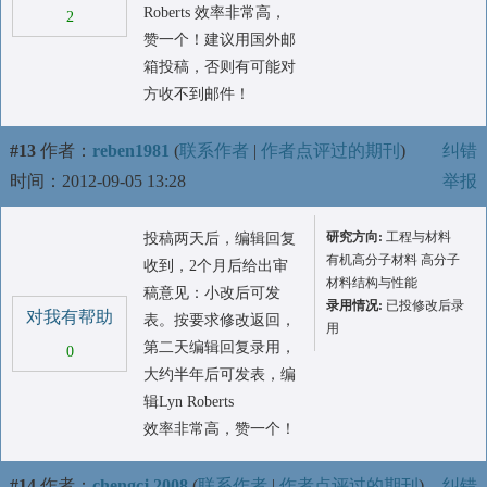
Roberts 效率非常高，
2
赞一个！建议用国外邮
箱投稿，否则有可能对
方收不到邮件！
#13
作者：
reben1981
(
联系作者
|
作者点评过的期刊
)
纠错
时间：2012-09-05 13:28
举报
研究方向:
工程与材料
投稿两天后，编辑回复
有机高分子材料 高分子
收到，2个月后给出审
材料结构与性能
稿意见：小改后可发
录用情况:
已投修改后录
对我有帮助
表。按要求修改返回，
用
第二天编辑回复录用，
0
大约半年后可发表，编
辑Lyn Roberts
效率非常高，赞一个！
#14
作者：
chengcj.2008
(
联系作者
|
作者点评过的期刊
)
纠错