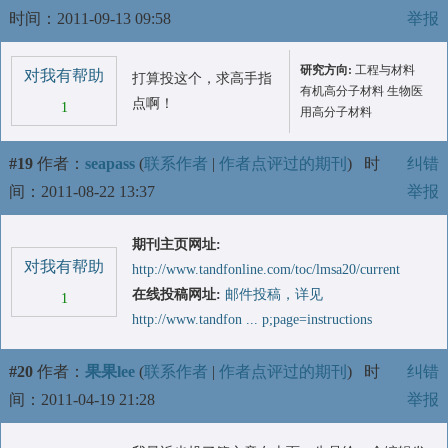
时间：2011-09-13 09:58
举报
研究方向:
工程与材料
对我有帮助
打算投这个，求高手指
有机高分子材料 生物医
点啊！
1
用高分子材料
#19
作者：
seapass
(
联系作者
|
作者点评过的期刊
)
时
纠错
间：2011-08-22 13:37
举报
期刊主页网址:
对我有帮助
http://www.tandfonline.com/toc/lmsa20/current
在线投稿网址:
邮件投稿，详见
1
http://www.tandfon ... p;page=instructions
#20
作者：
果果lee
(
联系作者
|
作者点评过的期刊
)
时
纠错
间：2011-04-19 21:28
举报