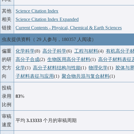
其他
Science Citation Index
相关
Science Citation Index Expanded
链接
Current Contents - Physical, Chemical & Earth Sciences
虫友提供资料（ 29 人参与，180357 人阅读）
偏重
化学科学
(8)
高分子科学
(6)
工程与材料
(4)
有机高分子
的研
高分子合成
(2)
生物医用高分子材料
(1)
高分子材料表征
究方
化学
(1)
高分子材料结构与性能
(1)
物理化学
(1)
胶体与
向
子材料表征与应用
(1)
聚合物共混与复合材料
(1)
投稿
录用
83
%
比例
审稿
平均
3.13333
个月的审稿周期
速度