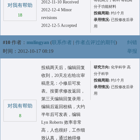
有机高分子材料 有机高
2012-11-10 Received
对我有帮助
分子功能材料
2012-12-4 Minor
投稿周期:
约1个月
18
revisions
录用情况:
已投修改后录
2012-12-5 Accepted
用
#10
作者：
mulingyan
(
联系作者
|
作者点评过的期刊
)
纠错
时间：2012-10-17 08:19
举报
研究方向:
化学科学 高
投稿两天后，编辑回复
分子科学
收到，20天左右给出审
投稿周期:
约1个月
稿意见：小修后可发
录用情况:
已投修改后录
表。按要求修改返回，
用
第三天编辑回复录用，
对我有帮助
编辑后返回校稿，大约
半年后可发表，编辑
8
Lyn Roberts 效率非常
高，人也很好，工作细
致认真，通过她得修