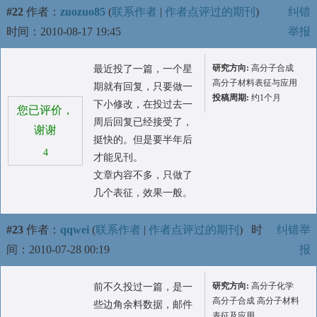
#22
作者：
zuozuo85
(
联系作者
|
作者点评过的期刊
)
纠错
时间：2010-08-17 19:45
举报
研究方向:
高分子合成
最近投了一篇，一个星
高分子材料表征与应用
期就有回复，只要做一
投稿周期:
约1个月
下小修改，在投过去一
您已评价，
周后回复已经接受了，
谢谢
挺快的。但是要半年后
4
才能见刊。
文章内容不多，只做了
几个表征，效果一般。
#23
作者：
qqwei
(
联系作者
|
作者点评过的期刊
)
时
纠错举
间：2010-07-28 00:19
报
研究方向:
高分子化学
前不久投过一篇，是一
高分子合成 高分子材料
些边角余料数据，邮件
表征及应用