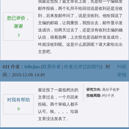
我最近也投了篇文章在上面，先是给一个编辑发
邮件投稿，两个礼拜不给回信说是收到还是没收
到，后来发邮件问了，说是没收到。他给我说了
您已评价，
主编的邮箱，让我重投，我投出去，邮件显示发
谢谢
送成功，但两天过去了，还是没有收到主编的确
3
认信，很着急啊，上次投也是说邮件发送成功，
咋就没收到呢。这是什么原因呢？请大家给出出
主意吧。
#21
作者：
felixjiao
(
联系作者
|
作者点评过的期刊
)
时
纠错
间：2010-12-06 14:49
举报
研究方向:
高分子化学
最近投了一篇低档次的
投稿周期:
约1个月
文章过去，一个月回来
对我有帮助
拒稿。两个审稿人都不
0
认可。唉。。。。垃圾
文章没法发表了。