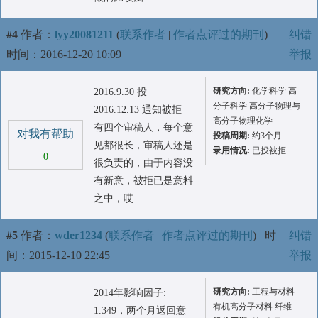
#4
作者：
lyy20081211
(
联系作者
|
作者点评过的期刊
)
纠错
时间：2016-12-20 10:09
举报
研究方向:
化学科学 高
2016.9.30 投
分子科学 高分子物理与
2016.12.13 通知被拒
高分子物理化学
有四个审稿人，每个意
对我有帮助
投稿周期:
约3个月
见都很长，审稿人还是
录用情况:
已投被拒
0
很负责的，由于内容没
有新意，被拒已是意料
之中，哎
#5
作者：
wder1234
(
联系作者
|
作者点评过的期刊
)
时
纠错
间：2015-12-10 22:45
举报
研究方向:
工程与材料
2014年影响因子:
有机高分子材料 纤维
1.349，两个月返回意