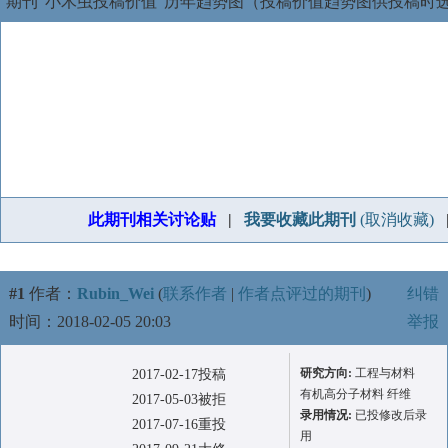
期刊“小木虫投稿价值”历年趋势图（投稿价值趋势图供投稿时
此期刊相关讨论贴
|
我要收藏此期刊
(取消收藏)
#1
作者：
Rubin_Wei
(
联系作者
|
作者点评过的期刊
)
纠错
时间：2018-02-05 20:03
举报
研究方向:
工程与材料
2017-02-17投稿
有机高分子材料 纤维
2017-05-03被拒
录用情况:
已投修改后录
2017-07-16重投
用