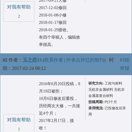
2017-09-21大修
对我有帮助
2017-12-02修回
2018-01-08小修
2
2018-01-17修回
2018-01-29接收。
有四个审稿人，编辑效
率很高。
#2
作者：
玉之恋33
(
联系作者
|
作者点评过的期刊
)
时
纠错
间：2017-02-24 08:12
举报
研究方向:
工程与材料
2016年6月20日投稿，8
无机非金属材料 无机非
月19日被拒；
金属基复合材料
10月6日修改后重投，
投稿周期:
约3个月
历经两次大修，一共接
录用情况:
已投修改后录
近4个月；
用
对我有帮助
2017年2月17日，接
收！
1