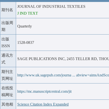
JOURNAL OF INDUSTRIAL TEXTILES
期刊名
J IND TEXT
出版周
Quarterly
期
出版
1528-0837
ISSN
通讯方
SAGE PUBLICATIONS INC, 2455 TELLER RD, THOU
式
期刊主
http://www.uk.sagepub.com/journa ... abview=aimsAndSc
页网址
在线投
https://mc.manuscriptcentral.com/jit
稿网址
其他相
Science Citation Index Expanded