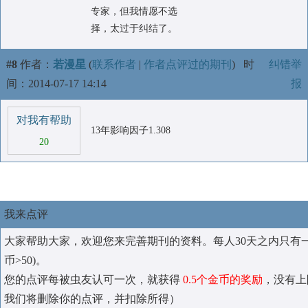
专家，但我情愿不选
择，太过于纠结了。
#8
作者：
若漫星
(
联系作者
|
作者点评过的期刊
)
时
纠错举
间：2014-07-17 14:14
报
对我有帮助
13年影响因子1.308
20
我来点评
大家帮助大家，欢迎您来完善期刊的资料。每人30天之内只有
币>50)。
您的点评每被虫友认可一次，就获得
0.5个金币的奖励
，没有上
我们将删除你的点评，并扣除所得）