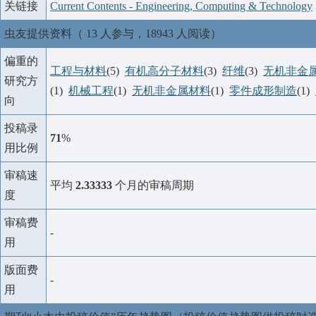
关链接
Current Contents - Engineering, Computing & Technology
虫友提供资料（ 13 人参与，18943 人阅读）
偏重的
工程与材料
(5)
有机高分子材料
(3)
纤维
(3)
无机非金
研究方
(1)
机械工程
(1)
无机非金属材料
(1)
零件成形制造
(1)
向
投稿录
71
%
用比例
审稿速
平均
2.33333
个月的审稿周期
度
审稿费
-
用
版面费
-
用