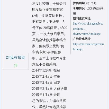
投稿周期:
约1个月
速度比较快，手稿会同
录用情况:
已投修改后录
时发给很多审稿专家
用
(>6)，文章篇幅要长，
期刊主页网址:
要有新意，要详细，5
http://www.uk.sagepub.co
号字体 20磅间距，约20
m/journa ...
页 ，一次大修后录用。
abview=aimsAndScope
在线投稿网址:
虽然会让你推荐审稿专
https://mc.manuscriptcentra
家，但实际上受到"伪
l.com/jit
审稿专家"事件的影
对我有帮助
响。基本上你推荐专家
意见不会被采纳。
19
2014年12月初 投稿
2015年2月x日 催审
2015年2月x日 回复
2015年3月x日 大修送审
2015年4月x日 录用
总的来说，主编非常客
气，虽然让你选择推荐