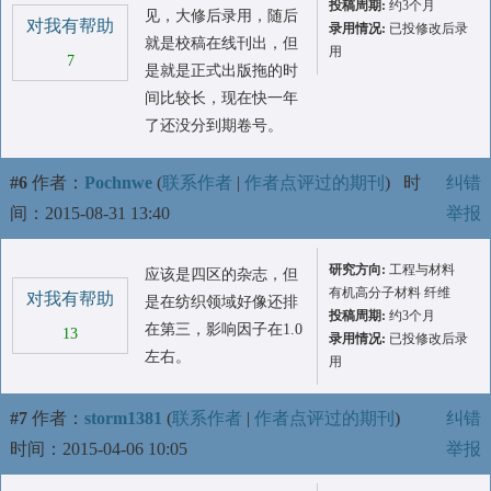
投稿周期:
约3个月
见，大修后录用，随后
对我有帮助
录用情况:
已投修改后录
就是校稿在线刊出，但
用
7
是就是正式出版拖的时
间比较长，现在快一年
了还没分到期卷号。
#6
作者：
Pochnwe
(
联系作者
|
作者点评过的期刊
)
时
纠错
间：2015-08-31 13:40
举报
研究方向:
工程与材料
应该是四区的杂志，但
有机高分子材料 纤维
对我有帮助
是在纺织领域好像还排
投稿周期:
约3个月
在第三，影响因子在1.0
13
录用情况:
已投修改后录
左右。
用
#7
作者：
storm1381
(
联系作者
|
作者点评过的期刊
)
纠错
时间：2015-04-06 10:05
举报