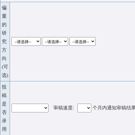
偏
重
的
研
究
方
向
(可
选)
投
稿
是
审稿速度:
个月内通知审稿结
否
录
用