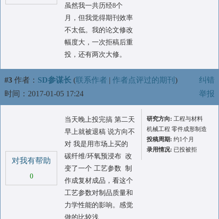
虽然我一共历经8个
月，但我觉得期刊效率
不太低。我的论文修改
幅度大，一次拒稿后重
投，还有两次大修。
#3
作者：
SD参谋长
(
联系作者
|
作者点评过的期刊
)
纠错
时间：2017-01-05 17:24
举报
研究方向:
工程与材料
当天晚上投完搞 第二天
机械工程 零件成形制造
早上就被退稿 说方向不
投稿周期:
约1个月
对 我是用市场上买的
录用情况:
已投被拒
碳纤维/环氧预浸布 改
对我有帮助
变了一个 工艺参数 制
0
作成复材成品，看这个
工艺参数对制品质量和
力学性能的影响。感觉
做的比较浅