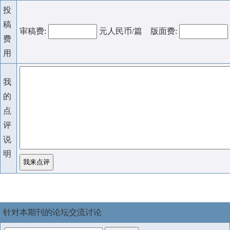
投
稿
审稿费:
元人民币/篇 版面费:
费
用
我
的
点
评
说
明
针对本期刊的论坛交流讨论