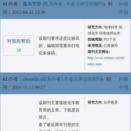
#1
作者：
落木芳菲
(
联系作者
|
作者点评过的期刊
)
时
纠错
间：2015-04-22 13:39
举报
研究方向:
地球科学 地
球化学 环境地球化学
该期刊要求还是比较高
投稿周期:
约1个月
对我有帮助
的，编辑部需要你打电
录用情况:
已投被拒
18
期刊主页网址:
话多催稿。
http://www.cnemce.cn/ch/i
ndex.aspx
#2
作者：
chemdjx
(
联系作者
|
作者点评过的期刊
)
时
纠错
间：2010-11-13 09:17
举报
研究方向:
化学教育
该期刊主要接收化学教
育类的文章。下面是其
简介。
看了最近两年刊登的文