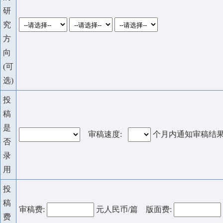
研
究
方
向
(可
选)
投
稿
是
审稿速度:
个月内通知审稿结
否
录
用
投
稿
审稿费:
元人民币/篇 版面费:
费