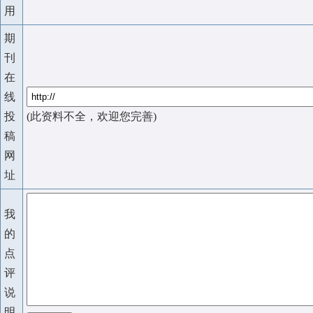
用
期
刊
在
线
投
(此资料不全，欢迎您完善)
稿
网
址
我
的
点
评
说
明