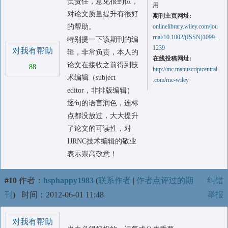
负责任，意见很到位，
用
对论文质量提升有很好
期刊主页网址:
的帮助。
onlinelibrary.wiley.com/jou
rnal/10.1002/(ISSN)1099-
特别提一下该期刊的编
1239
对我有帮助
辑，非常负责，本人的
在线投稿网址:
论文在接收之前得到技
88
http://mc.manuscriptcentral
术编辑（subject
.com/rnc-wiley
editor，非排版编辑）
逐句的语言润色，连标
点都没放过，大大提升
了论文的可读性，对
IJRNC技术编辑的敬业
表示崇高敬意！
#10
作者：
hsphappy1983
(
联系作者
|
作者点评过的期
纠错
刊
)
时间：2012-06-01 11:48
举报
对我有帮助