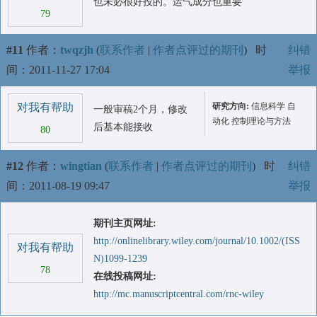
也未必很好投的。运气成分也重要
79
#11
作者：
twqzjh
(
联系作者
|
作者点评过的期刊
)
时
纠错
间：2011-11-27 17:04
举报
对我有帮助
研究方向:
信息科学 自
一般审稿2个月，修改
动化 控制理论与方法
后基本能接收
80
#12
作者：
wingtian
(
联系作者
|
作者点评过的期刊
)
时
纠错
间：2011-08-19 09:47
举报
期刊主页网址:
http://onlinelibrary.wiley.com/journal/10.1002/(ISS
对我有帮助
N)1099-1239
78
在线投稿网址:
http://mc.manuscriptcentral.com/rnc-wiley