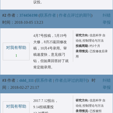
议投。
#2
作者：
374456198
(
联系作者
|
作者点评过的期刊
)
纠错
时间：2018-10-05 13:23
举报
研究方向:
信息科学 自
4月7号投稿，5月19号
动化 控制理论与方法
大修，8月25返回修改
投稿周期:
约1个月
对我有帮助
稿，10月4号录用。审
录用情况:
已投修改后录
稿速度快，意见很刁
1
用
钻，但如果回答好了就
肯定能录用。
#3
作者：
ddd_111
(
联系作者
|
作者点评过的期刊
)
时
纠错
间：2018-02-27 21:17
举报
研究方向:
信息科学 自
2017.7.12投出，
动化 控制理论与方法
对我有帮助
9.14拒稿重投
录用情况:
已投被拒