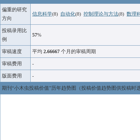
偏重的研究
信息科学
(8)
自动化
(8)
控制理论与方法
(8)
数理
方向
投稿录用比
57
%
例
审稿速度
平均
2.66667
个月的审稿周期
审稿费用
-
版面费用
-
期刊“小木虫投稿价值”历年趋势图（投稿价值趋势图供投稿时