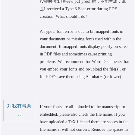
投稿时候出现view pdf proof 时，不能生成，说
是I received a Type 3 Font error during PDF
creation. What should I do?
A Type 3 font error is due to bit mapped fonts in
your document or missing fonts used within the
document. Bitmapped fonts display poorly on screen
in PDF files and sometimes cause printing
problems. We recommend for Word Documents that
you embed your fonts and re-upload the file(s), or
for PDF's save them using Acrobat 6 (or lower).
对我有帮助
If your fonts are all uploaded to the manuscript or
embedded, please also check the file name. If you
0
have uploaded a TeX file and there are spaces in the
file name, it will not convert. Remove the spaces in