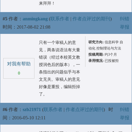
来拜拜！
#5
作者：
anmingkang
(
联系作者
|
作者点评过的期刊
)
纠错
时间：2017-08-02 21:08
举报
研究方向:
信息科学 自
只有一个审稿人的意
动化 控制理论与方法
见，两条说语法有大量
投稿周期:
约3个月
错误（经过本校英文教
录用情况:
已投被拒
对我有帮助
授润色后的版本），一
条指出的问题似乎与本
0
文无关。审稿人的意见
好像是重投，编辑拒掉
了。
#6
作者：
szb21971
(
联系作者
|
作者点评过的期刊
)
时
纠错
间：2016-05-10 12:11
举报