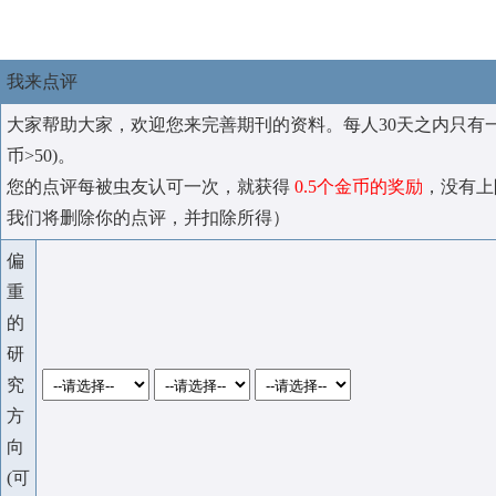
我来点评
大家帮助大家，欢迎您来完善期刊的资料。每人30天之内只有
币>50)。
您的点评每被虫友认可一次，就获得
0.5个金币的奖励
，没有上
我们将删除你的点评，并扣除所得）
偏
重
的
研
究
方
向
(可