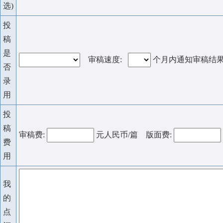
选)
投
稿
是
审稿速度:
个月内通知审稿结
否
录
用
投
稿
审稿费:
元人民币/篇 版面费:
费
用
我
的
点