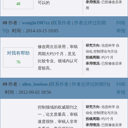
录用情况:
已投修改后录
可以的
48
用
#8
作者：
wanglu1987xy
(
联系作者
|
作者点评过的期
纠错
刊
)
时间：2014-10-15 19:05
举报
研究方向:
信息科学 自
修改两次后录用，审稿
动化 控制理论与方法
对我有帮助
周期大约3个月，意见
投稿周期:
约3个月
比较专业。领域内认可
76
录用情况:
已投修改后录
度较高。
用
#9
作者：
allen_baobao
(
联系作者
|
作者点评过的期刊
)
纠错
时间：2012-09-02 18:56
举报
研究方向:
信息科学 自
控制领域的权威期刊之
动化 控制理论与方法
一，论文质量高，审稿
投稿周期:
约3个月
速度很快，审稿人非常
录用情况:
已投修改后录