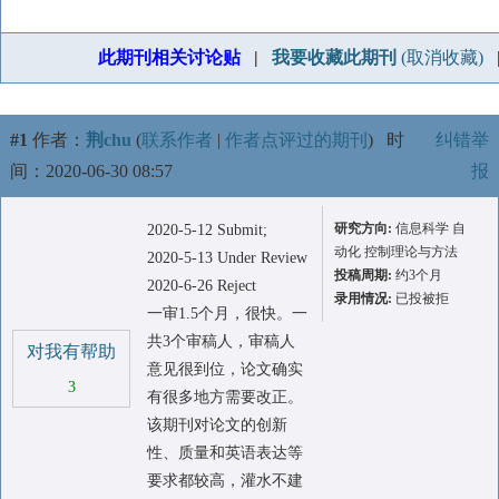
此期刊相关讨论贴
|
我要收藏此期刊
(取消收藏)
#1
作者：
荆chu
(
联系作者
|
作者点评过的期刊
)
时
纠错举
间：2020-06-30 08:57
报
研究方向:
信息科学 自
2020-5-12 Submit;
动化 控制理论与方法
2020-5-13 Under Review
投稿周期:
约3个月
2020-6-26 Reject
录用情况:
已投被拒
一审1.5个月，很快。一
共3个审稿人，审稿人
对我有帮助
意见很到位，论文确实
3
有很多地方需要改正。
该期刊对论文的创新
性、质量和英语表达等
要求都较高，灌水不建