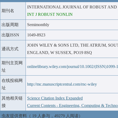
INTERNATIONAL JOURNAL OF ROBUST AN
期刊名
INT J ROBUST NONLIN
出版周期
Semimonthly
出版ISSN
1049-8923
JOHN WILEY & SONS LTD, THE ATRIUM, SO
通讯方式
ENGLAND, W SUSSEX, PO19 8SQ
期刊主页网
onlinelibrary.wiley.com/journal/10.1002/(ISSN)1099-
址
在线投稿网
http://mc.manuscriptcentral.com/rnc-wiley
址
其他相关链
Science Citation Index Expanded
接
Current Contents - Engineering, Computing & Techno
虫友提供资料（ 19 人参与，49279 人阅读）