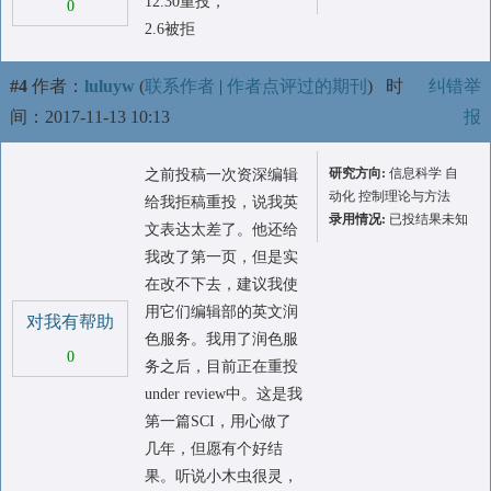
12.30重投，
0
2.6被拒
#4
作者：
luluyw
(
联系作者
|
作者点评过的期刊
)
时
纠错举
间：2017-11-13 10:13
报
研究方向:
信息科学 自
之前投稿一次资深编辑
动化 控制理论与方法
给我拒稿重投，说我英
录用情况:
已投结果未知
文表达太差了。他还给
我改了第一页，但是实
在改不下去，建议我使
用它们编辑部的英文润
对我有帮助
色服务。我用了润色服
0
务之后，目前正在重投
under review中。这是我
第一篇SCI，用心做了
几年，但愿有个好结
果。听说小木虫很灵，