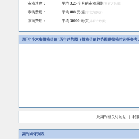
审稿速度：
平均
3.25
个月的审稿周期
(非官方数据)
审稿费用：
平均
888
元/篇
(非官方数据)
版面费用：
平均
30000
元/页
(非官方数据)
期刊“小木虫投稿价值”历年趋势图（投稿价值趋势图供投稿时选择参考
此期刊相关讨论贴
|
我
期刊点评列表