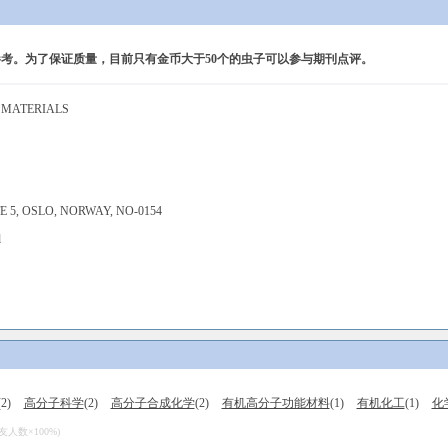
考。为了保证质量，目前只有金币大于50个的虫子可以参与期刊点评。
 MATERIALS
 5, OSLO, NORWAY, NO-0154
l
(2)
高分子科学
(2)
高分子合成化学
(2)
有机高分子功能材料
(1)
有机化工
(1)
化
数×100%)