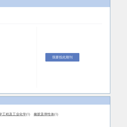
我要投此期刊
学工程及工业化学
(1)
橡胶及弹性体
(1)