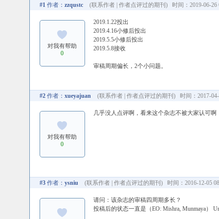
#1
作者：
zzqustc
(
联系作者
|
作者点评过的期刊
) 时间：2019-06-26 0
2019.1.22投出
2019.4.16小修后投出
2019.5.5小修后投出
对我有帮助
2019.5.8接收
0
审稿周期偏长，2个小问题。
#2
作者：
xueyajuan
(
联系作者
|
作者点评过的期刊
) 时间：2017-04-2
几乎没人点评啊，看来这个杂志不被大家认可啊
对我有帮助
0
#3
作者：
ysniu
(
联系作者
|
作者点评过的期刊
) 时间：2016-12-05 08
请问：该杂志的审稿四周期多长？
投稿后的状态一直是（EO: Mishra, Munmaya） Unde