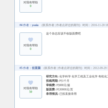
对我有帮助
0
#4
作者：
ysniu
(
联系作者
|
作者点评过的期刊
) 时间：2016-11-20 18
这个杂志应该不收版面费吧
对我有帮助
0
#5
作者：
任亚国
(
联系作者
|
作者点评过的期刊
) 时间：2012-09-29 1
研究方向:
化学科学 化学工程及工业化学 有机化
投稿周期:
约1个月
审稿费:
约888元/篇
对我有帮助
版面费:
约30000元/页
59
录用情况:
已投直接录用