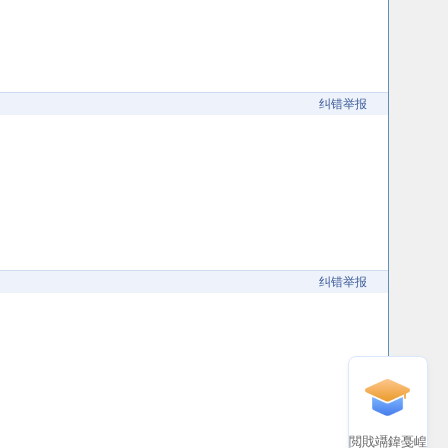
纠错举报
纠错举报
閲戝竵鍏戞崲