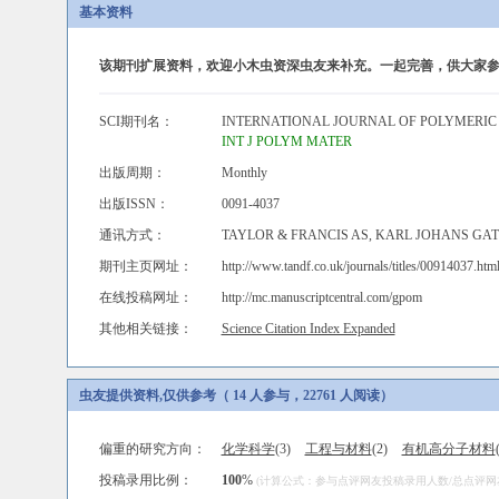
基本资料
该期刊扩展资料，欢迎小木虫资深虫友来补充。一起完善，供大家参
SCI期刊名：
INTERNATIONAL JOURNAL OF POLYMERIC
INT J POLYM MATER
出版周期：
Monthly
出版ISSN：
0091-4037
通讯方式：
TAYLOR & FRANCIS AS, KARL JOHANS GATE
期刊主页网址：
http://www.tandf.co.uk/journals/titles/00914037.htm
在线投稿网址：
http://mc.manuscriptcentral.com/gpom
其他相关链接：
Science Citation Index Expanded
虫友提供资料,仅供参考（ 14 人参与，22761 人阅读）
偏重的研究方向：
化学科学
(3)
工程与材料
(2)
有机高分子材料
投稿录用比例：
100
%
(计算公式：参与点评网友投稿录用人数/总点评网友人