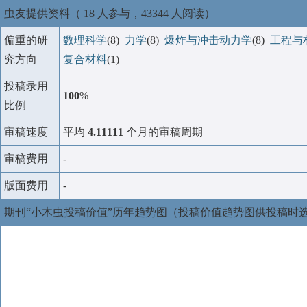
虫友提供资料（ 18 人参与，43344 人阅读）
偏重的研
数理科学
(8)
力学
(8)
爆炸与冲击动力学
(8)
工程与
究方向
复合材料
(1)
投稿录用
100
%
比例
审稿速度
平均
4.11111
个月的审稿周期
审稿费用
-
版面费用
-
期刊“小木虫投稿价值”历年趋势图（投稿价值趋势图供投稿时