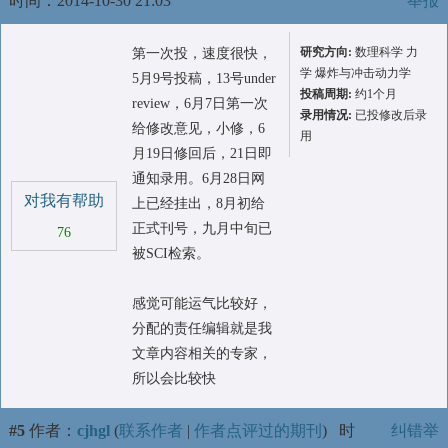
时间：2014-10-30 21:03
举报
研究方向:
数理科学 力
第一次投，速度很快，
学 爆炸与冲击动力学
5月9号投稿，13号under
投稿周期:
约1个月
review，6月7日第一次
录用情况:
已投修改后录
给修改意见，小修，6
用
月19日修回后，21日即
通知录用。6月28日网
对我有帮助
上已经挂出，8月初给
正式刊号，九月中旬已
76
被SCI检索。
感觉可能运气比较好，
分配的责任编辑就是我
文章内容相关的专家，
所以会比较快
#5
作者：
cjhgl
(
联系作者
|
作者点评过的期刊
)
时
纠错举