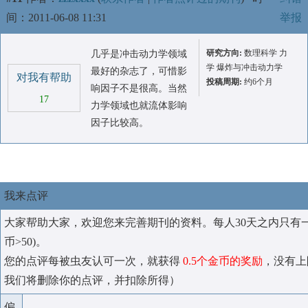
间：2011-06-08 11:31
举报
研究方向:
数理科学 力
几乎是冲击动力学领域
学 爆炸与冲击动力学
最好的杂志了，可惜影
对我有帮助
投稿周期:
约6个月
响因子不是很高。当然
17
力学领域也就流体影响
因子比较高。
我来点评
大家帮助大家，欢迎您来完善期刊的资料。每人30天之内只有
币>50)。
您的点评每被虫友认可一次，就获得
0.5个金币的奖励
，没有上
我们将删除你的点评，并扣除所得）
偏