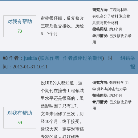
研究方向:
工程与材料
有机高分子材料 聚合物
审稿很仔细，反复修改
对我有帮助
共混与复合材料
三稿后提交接收。历经
投稿周期:
约3个月
73
6，7个月
录用情况:
已投修改后录
用
#8
作者：
jusiria
(
联系作者
|
作者点评过的期刊
)
时
纠错举
间：2013-01-31 10:11
报
研究方向:
数理科学 力
投IJIE的人都知道，这
学 爆炸与冲击动力学
个期刊在撞击工程领域
投稿周期:
约3个月
里水平还是很高的，虽
录用情况:
已投修改后录
然影响因子只有1.7。
用
对我有帮助
文章来回修了三次，历
经10个月，终于接受。
59
建议大家一定要对审稿
专家的意见好好修改，