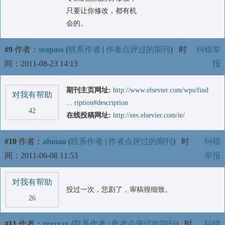
只要让你修改，都有机
会的。
#9
作者：
seapass
(
联系作者
|
作者点评过的期刊
)
时
纠错举
间：2011-08-23 14:13
报
期刊主页网址:
http://www.elsevier.com/wps/find
对我有帮助
... ription#description
42
在线投稿网址:
http://ees.elsevier.com/ie/
#10
作者：
ahmau
(
联系作者
|
作者点评过的期刊
)
时
纠错
间：2011-06-08 11:53
举报
对我有帮助
投过一次，悲剧了，审稿很细致。
26
#11
作者：
zzzxxxx
(
联系作者
|
作者点评过的期刊
)
时
纠错