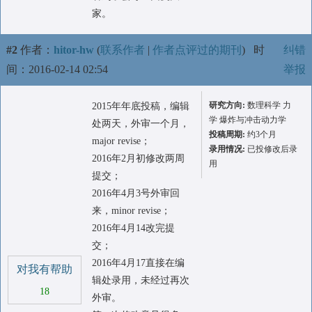
家。
#2
作者：
hitor-hw
(
联系作者
|
作者点评过的期刊
)
时
纠错
间：2016-02-14 02:54
举报
研究方向:
数理科学 力
2015年年底投稿，编辑
学 爆炸与冲击动力学
处两天，外审一个月，
投稿周期:
约3个月
major revise；
录用情况:
已投修改后录
2016年2月初修改两周
用
提交；
2016年4月3号外审回
来，minor revise；
2016年4月14改完提
交；
2016年4月17直接在编
对我有帮助
辑处录用，未经过再次
18
外审。