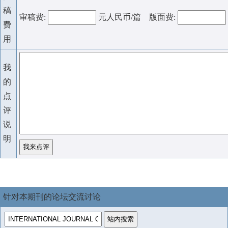
稿
审稿费:
元人民币/篇 版面费:
费
用
我
的
点
评
说
明
针对本期刊的论坛交流讨论