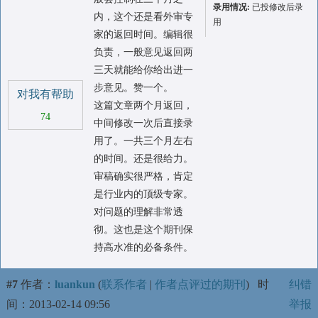
录用情况:
已投修改后录
内，这个还是看外审专
用
家的返回时间。编辑很
负责，一般意见返回两
三天就能给你给出进一
步意见。赞一个。
对我有帮助
这篇文章两个月返回，
74
中间修改一次后直接录
用了。一共三个月左右
的时间。还是很给力。
审稿确实很严格，肯定
是行业内的顶级专家。
对问题的理解非常透
彻。这也是这个期刊保
持高水准的必备条件。
#7
作者：
luankun
(
联系作者
|
作者点评过的期刊
)
时
纠错
间：2013-02-14 09:56
举报