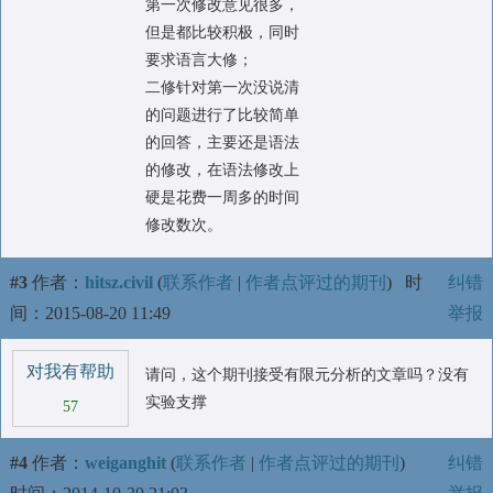
第一次修改意见很多，
但是都比较积极，同时
要求语言大修；
二修针对第一次没说清
的问题进行了比较简单
的回答，主要还是语法
的修改，在语法修改上
硬是花费一周多的时间
修改数次。
#3
作者：
hitsz.civil
(
联系作者
|
作者点评过的期刊
)
时
纠错
间：2015-08-20 11:49
举报
对我有帮助
请问，这个期刊接受有限元分析的文章吗？没有
实验支撑
57
#4
作者：
weiganghit
(
联系作者
|
作者点评过的期刊
)
纠错