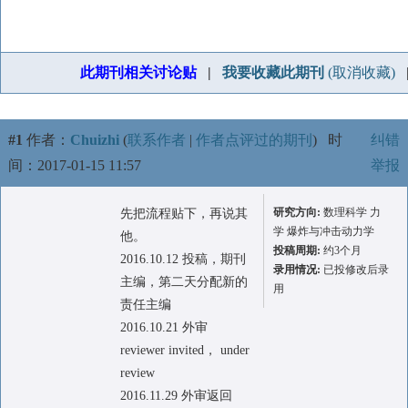
此期刊相关讨论贴
|
我要收藏此期刊
(取消收藏)
#1
作者：
Chuizhi
(
联系作者
|
作者点评过的期刊
)
时
纠错
间：2017-01-15 11:57
举报
研究方向:
数理科学 力
先把流程贴下，再说其
学 爆炸与冲击动力学
他。
投稿周期:
约3个月
2016.10.12 投稿，期刊
录用情况:
已投修改后录
主编，第二天分配新的
用
责任主编
2016.10.21 外审
reviewer invited， under
review
2016.11.29 外审返回