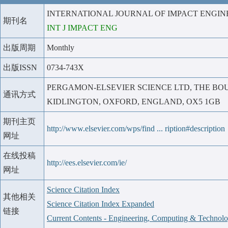
INTERNATIONAL JOURNAL OF IMPACT ENGIN
期刊名
INT J IMPACT ENG
出版周期
Monthly
出版ISSN
0734-743X
PERGAMON-ELSEVIER SCIENCE LTD, THE BO
通讯方式
KIDLINGTON, OXFORD, ENGLAND, OX5 1GB
期刊主页
http://www.elsevier.com/wps/find ... ription#description
网址
在线投稿
http://ees.elsevier.com/ie/
网址
Science Citation Index
其他相关
Science Citation Index Expanded
链接
Current Contents - Engineering, Computing & Technol