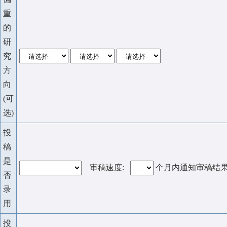
重
的
研
究
方
向
(可
选)
投
稿
是
审稿速度:
个月内通知审稿结
否
录
用
投