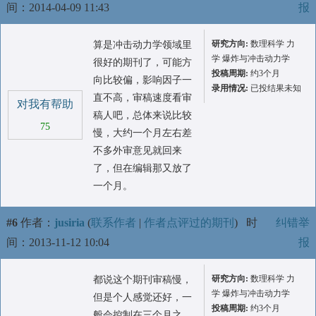
间：2014-04-09 11:43
报
研究方向:
数理科学 力
算是冲击动力学领域里
学 爆炸与冲击动力学
很好的期刊了，可能方
投稿周期:
约3个月
向比较偏，影响因子一
录用情况:
已投结果未知
直不高，审稿速度看审
对我有帮助
稿人吧，总体来说比较
75
慢，大约一个月左右差
不多外审意见就回来
了，但在编辑那又放了
一个月。
#6
作者：
jusiria
(
联系作者
|
作者点评过的期刊
)
时
纠错举
间：2013-11-12 10:04
报
研究方向:
数理科学 力
都说这个期刊审稿慢，
学 爆炸与冲击动力学
但是个人感觉还好，一
投稿周期:
约3个月
般会控制在三个月之