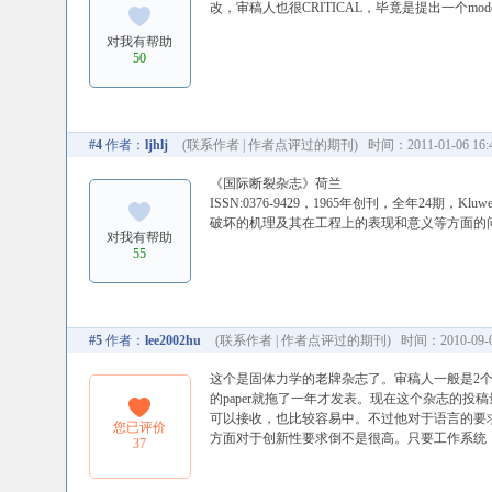
改，审稿人也很CRITICAL，毕竟是提出一个m
对我有帮助
50
#4
作者：
ljhlj
(
联系作者
|
作者点评过的期刊
) 时间：2011-01-06 16:
《国际断裂杂志》荷兰
ISSN:0376-9429，1965年创刊，全年24期，
破坏的机理及其在工程上的表现和意义等方面的
对我有帮助
55
#5
作者：
lee2002hu
(
联系作者
|
作者点评过的期刊
) 时间：2010-09-08
这个是固体力学的老牌杂志了。审稿人一般是2个
的paper就拖了一年才发表。现在这个杂志的投稿
可以接收，也比较容易中。不过他对于语言的要求
您已评价
方面对于创新性要求倒不是很高。只要工作系统
37