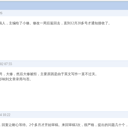
26
审稿人，主编给了小修。修改一周后返回去，直到12月20多号才通知接收了。
2 07:55
review 4个月，大修，然后大修被拒，主要原因是由于英文写作一直不过关。
影响到文章录用与否。
 10:22
 发邮件去问，回复让耐心等待。2个多月才开始审稿。来回审稿3次，很严格，提出的问题几十