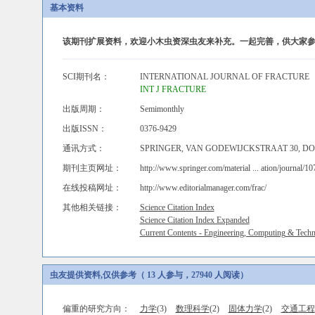
基本资料
该期刊扩展资料，欢迎小木虫资深虫友来补充。一起完善，供大家参
SCI期刊名：
INTERNATIONAL JOURNAL OF FRACTURE
INT J FRACTURE
出版周期：
Semimonthly
出版ISSN：
0376-9429
通讯方式：
SPRINGER, VAN GODEWIJCKSTRAAT 30, DO
期刊主页网址：
http://www.springer.com/material ... ation/journal/1
在线投稿网址：
http://www.editorialmanager.com/frac/
其他相关链接：
Science Citation Index
Science Citation Index Expanded
Current Contents - Engineering, Computing & Tech
虫友提供资料,仅供参考（ 13 人参与，27940 人阅读）
偏重的研究方向：
力学
(3)
数理科学
(2)
固体力学
(2)
交通工程