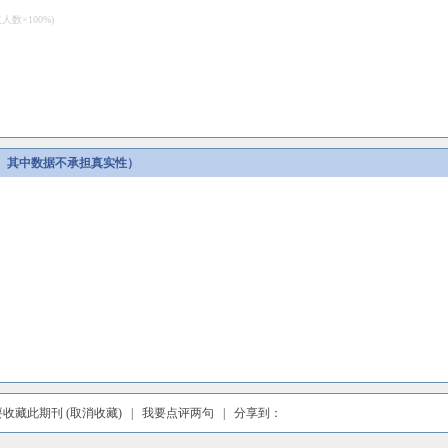
数×100%)
。其中数据不承担真实性）
要收藏此期刊
(取消收藏)
|
我要点评两句
| 分享到：