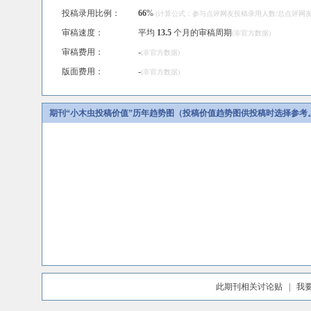
投稿录用比例：
66
%
(计算公式：参与点评网友投稿录用人数/总点评网友人
审稿速度：
平均
13.5
个月的审稿周期
(非官方数据)
审稿费用：
-
(非官方数据)
版面费用：
-
(非官方数据)
期刊“小木虫投稿价值”历年趋势图（投稿价值趋势图供投稿时选择参考
此期刊相关讨论贴
|
我