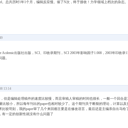
odel。总共历时1年1个月，编辑反应慢。催了N次，终于接收！力学领域上档次的杂志。
49
Kluwer Acdemic出版社出版，SCI、EI收录期刊，SCI 2003年影响因子1.008，
问题。
 13:14
，但是编辑处理稿件的速度比较慢，而且审稿人审稿的时间也很长，一般一个回合是3
量比较小，所以每年刊出的paper也相对较少了。这个期刊关于断裂的理论，计算以及实验
比较苛刻，我的paper审了几个来回都主要是在修改语言，最后还是主编亲自出马给
，有一定的创新性就没有什么问题了