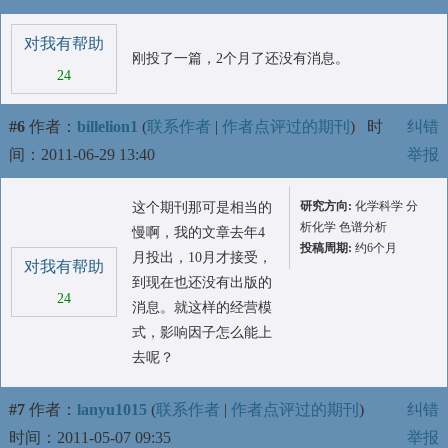
对我有帮助
刚投了一篇，2个月了还没有消息。
24
#6
作者：
billelion1
(
联系作者
|
作者点评过的期刊
)
时
纠错
间：2011-06-29 13:40
举报
研究方向:
化学科学 分
这个期刊那可是相当的
析化学 色谱分析
慢啊，我的文章去年4
投稿周期:
约6个月
月投出，10月才接受，
对我有帮助
到现在也还没有出版的
24
消息。就这样的经营模
式，影响因子怎么能上
去呢？
#7
作者：
lanyu1015
(
联系作者
|
作者点评过的期刊
)
纠错
时间：2011-05-07 09:35
举报