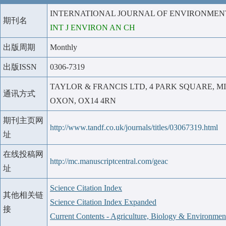
INTERNATIONAL JOURNAL OF ENVIRONMEN
期刊名
INT J ENVIRON AN CH
出版周期
Monthly
出版ISSN
0306-7319
TAYLOR & FRANCIS LTD, 4 PARK SQUARE, 
通讯方式
OXON, OX14 4RN
期刊主页网
http://www.tandf.co.uk/journals/titles/03067319.html
址
在线投稿网
http://mc.manuscriptcentral.com/geac
址
Science Citation Index
其他相关链
Science Citation Index Expanded
接
Current Contents - Agriculture, Biology & Environmen