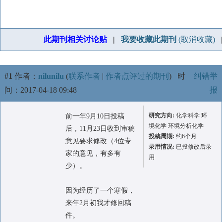
此期刊相关讨论贴
|
我要收藏此期刊
(取消收藏)
#1
作者：
nilunilu
(
联系作者
|
作者点评过的期刊
)
时
纠错举
间：2017-04-18 09:48
报
研究方向:
化学科学 环
前一年9月10日投稿
境化学 环境分析化学
后，11月23日收到审稿
投稿周期:
约6个月
意见要求修改（4位专
录用情况:
已投修改后录
家的意见，有多有
用
少）。
因为经历了一个寒假，
来年2月初我才修回稿
件。