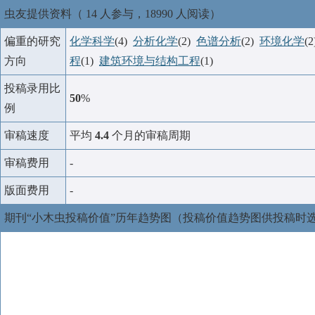
虫友提供资料（ 14 人参与，18990 人阅读）
偏重的研究
化学科学
(4)
分析化学
(2)
色谱分析
(2)
环境化学
(
方向
程
(1)
建筑环境与结构工程
(1)
投稿录用比
50
%
例
审稿速度
平均
4.4
个月的审稿周期
审稿费用
-
版面费用
-
期刊“小木虫投稿价值”历年趋势图（投稿价值趋势图供投稿时