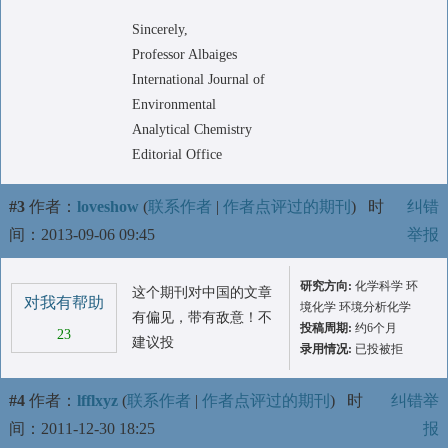
Sincerely,
Professor Albaiges
International Journal of
Environmental
Analytical Chemistry
Editorial Office
#3
作者：
loveshow
(
联系作者
|
作者点评过的期刊
)
时
纠错
间：2013-09-06 09:45
举报
研究方向:
化学科学 环
这个期刊对中国的文章
对我有帮助
境化学 环境分析化学
有偏见，带有敌意！不
投稿周期:
约6个月
23
建议投
录用情况:
已投被拒
#4
作者：
lfflxyz
(
联系作者
|
作者点评过的期刊
)
时
纠错举
间：2011-12-30 18:25
报