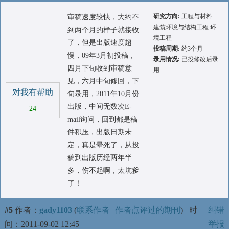
研究方向:
工程与材料
审稿速度较快，大约不
建筑环境与结构工程 环
到两个月的样子就接收
境工程
了，但是出版速度超
投稿周期:
约3个月
慢，09年3月初投稿，
录用情况:
已投修改后录
四月下旬收到审稿意
用
见，六月中旬修回，下
对我有帮助
旬录用，2011年10月份
出版，中间无数次E-
24
mail询问，回到都是稿
件积压，出版日期未
定，真是晕死了，从投
稿到出版历经两年半
多，伤不起啊，太坑爹
了！
#5
作者：
gady1103
(
联系作者
|
作者点评过的期刊
)
时
纠错
间：2011-09-02 12:45
举报