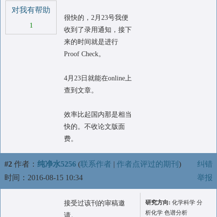
对我有帮助
很快的，2月23号我便
1
收到了录用通知，接下
来的时间就是进行
Proof Check。
4月23日就能在online上
查到文章。
效率比起国内那是相当
快的。不收论文版面
费。
#2
作者：
纯净水5256
(
联系作者
|
作者点评过的期刊
)
纠错
时间：2016-08-15 10:34
举报
研究方向:
化学科学 分
接受过该刊的审稿邀
析化学 色谱分析
请。