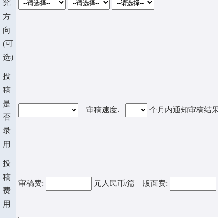
究
方
向
(可
选)
投
稿
是
审稿速度:
个月内通知审稿结
否
录
用
投
稿
审稿费:
元人民币/篇 版面费:
费
用