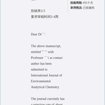
投稿周期:
约1个月
录用情况:
已投被拒
拒稿率2/3
要求审稿时间3-4周
Dear Dr```:
The above manuscript,
entitled "``" with
Professor ```i as contact
author has been
submitted to
International Journal of
Environmental
Analytical Chemistry.
The journal currently has
a rejection rate of about