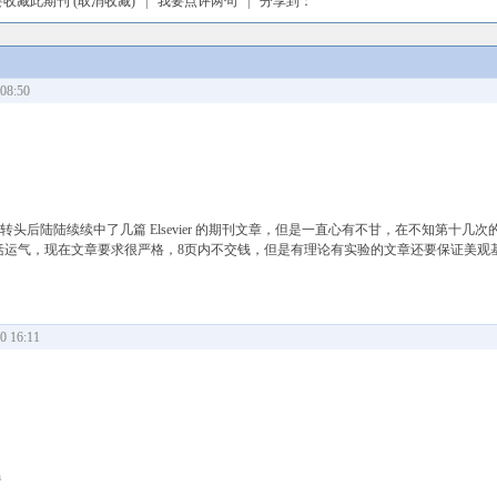
要收藏此期刊
(取消收藏)
|
我要点评两句
| 分享到：
08:50
，虽然转头后陆陆续续中了几篇 Elsevier 的期刊文章，但是一直心有不甘，在不知第十几
至包括运气，现在文章要求很严格，8页内不交钱，但是有理论有实验的文章还要保证美观
 16:11
n