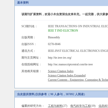
基本资料
该期刊扩展资料，欢迎小木虫资深虫友来补充。一起完善，供大家参
SCI期刊名：
IEEE TRANSACTIONS ON INDUSTRIAL ELE
IEEE T IND ELECTRON
出版周期：
Bimonthly
出版ISSN：
0278-0046
通讯方式：
IEEE-INST ELECTRICAL ELECTRONICS ENGINE
期刊主页网址：
http://tie.ieee-ies.org/
在线投稿网址：
http://mc.manuscriptcentral.com/tie-ieee
其他相关链接：
Science Citation Index
Science Citation Index Expanded
Current Contents - Engineering, Computing & Tech
虫友提供资料,仅供参考（ 90 人参与，307092 人阅读）
偏重的研究方向：
工程与材料
(27)
电气科学与工程
(19)
信息科