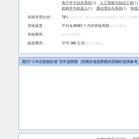
电子学与信息系统
(3)
人工智能与知识工程
(1)
机构学与机器人
(1)
通信理论与系统
(1)
制造
投稿录用比例：
76
%
(计算公式：参与点评网友投稿录用人数/总点评网友人
审稿速度：
平均
6.30303
个月的审稿周期
(非官方数据)
审稿费用：
-
(非官方数据)
版面费用：
平均
580
元/页
(非官方数据)
期刊“小木虫投稿价值”历年趋势图（投稿价值趋势图供投稿时选择参考