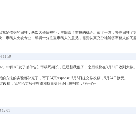
出充足依据的回答，两次大修后被拒，主编给了重投的机会。放了一阵，补充回答了
快，审稿人比较专业，编辑十分注重审稿人的意见，需要认真充分地解答审稿人的问
 11:59
r review。中间AE发了邮件告知审稿周期长，已经替我催了，之后很快在3月31日收到大
的实验都补充了，写了24页response, 5月5日提交修改稿，5月24日接受。
通过改稿，我的论文写作思路和质量提升还比较明显，很开心~
 12:01