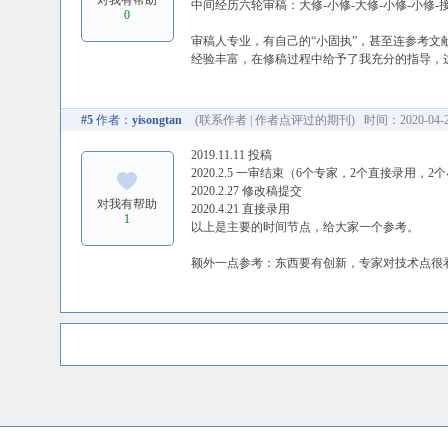
对我有帮助
中间经历六轮审稿：大修-小修-大修-小修-小修-
0
审稿人专业，有自己的“小固执”，甚至连参考
经验丰富，在修稿过程中给予了我充分的指导，
#5
作者：
yisongtan
(
联系作者
|
作者点评过的期刊
) 时间：2020-04-21
2019.11.11 投稿
2020.2.5 一审结束（6个专家，2个直接录用，
2020.2.27 修改稿提交
对我有帮助
2020.4.21 直接录用
1
以上是主要的时间节点，给大家一个参考。
额外一点参考：东西要有创新，专家对技术点很