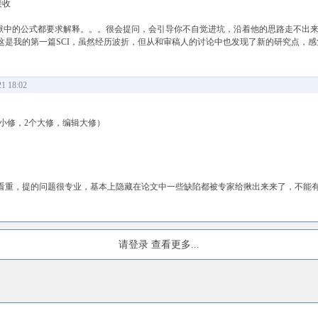
接收
文献中的公式都要求解释。。。很会提问，会引导你不自觉进坑，沿着他的思路走不出
这是我的第一篇SCI，虽然经历波折，但从和审稿人的讨论中也发现了新的研究点，感
 18:02
2个小修，2个大修，编辑大修）
看重，提的问题很专业，基本上隐藏在论文中一些缺陷都被专家给揪出来来了，不能
请登录
查看更多...