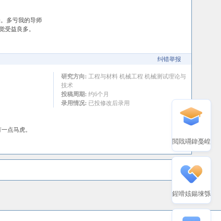
来。多亏我的导师
觉受益良多。
纠错举报
研究方向:
工程与材料 机械工程 机械测试理论与
技术
投稿周期:
约6个月
录用情况:
已投修改后录用
有一点马虎。
閲戝竵鍏戞崲
鍟嗗姟鍚堜綔