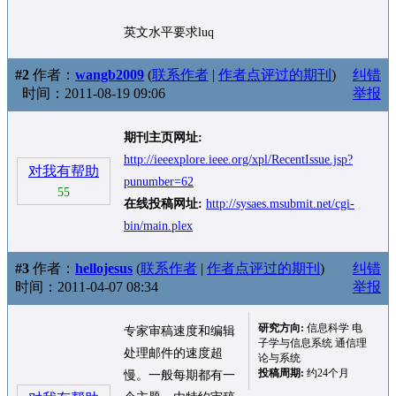
英文水平要求luq
#2
作者：
wangb2009
(
联系作者
|
作者点评过的期刊
)
纠错
时间：2011-08-19 09:06
举报
期刊主页网址:
http://ieeexplore.ieee.org/xpl/RecentIssue.jsp?
对我有帮助
punumber=62
55
在线投稿网址:
http://sysaes.msubmit.net/cgi-
bin/main.plex
#3
作者：
hellojesus
(
联系作者
|
作者点评过的期刊
)
纠错
时间：2011-04-07 08:34
举报
研究方向:
信息科学 电
专家审稿速度和编辑
子学与信息系统 通信理
处理邮件的速度超
论与系统
投稿周期:
约24个月
慢。一般每期都有一