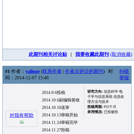
此期刊相关讨论贴
|
我要收藏此期刊
(取消收藏)
#1
作者：
yallope
(
联系作者
|
作者点评过的期刊
)
时
纠错
间：2014-12-07 15:46
举报
研究方向:
信息科学 电
2014.8.6投稿
子学与信息系统 信息处
2014.10.6副编辑签收
理方法与技术
投稿周期:
约3个月
2014.10.10送审
录用情况:
已投被拒
对我有帮助
2014.10.13审稿开始
56
2014.11.24审稿完毕
2014.11.27拒稿.