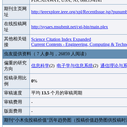
PISCATAWAY, USA, NJ, 08855-4141
期刊主页网
http://ieeexplore.ieee.org/xpl/RecentIssue.jsp?punum
址
在线投稿网
http://sysaes.msubmit.net/cgi-bin/main.plex
址
其他相关链
Science Citation Index Expanded
Current Contents - Engineering, Computing & Techn
接
虫友提供资料（ 7 人参与，26859 人阅读）
偏重的研究
信息科学
(2)
电子学与信息系统
(2)
通信理论与
方向
投稿录用比
0
%
例
审稿速度
平均
13.5
个月的审稿周期
审稿费用
-
版面费用
-
期刊“小木虫投稿价值”历年趋势图（投稿价值趋势图供投稿