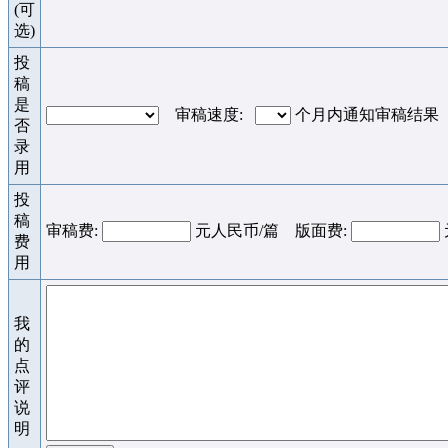
(可
选)
投
稿
是
审稿速度:
个月内通知审稿结果
否
录
用
投
稿
审稿费:
元人民币/篇 版面费:
费
用
我
的
点
评
说
明