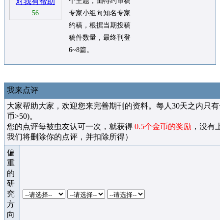
对我有帮助
个主题，由特约审稿
56
专家小组向知名专家
约稿，根据当期投稿
稿件数量，最终刊登
6~8篇。
我来点评
大家帮助大家，欢迎您来完善期刊的资料。每人30天之内只有
币>50)。
您的点评每被虫友认可一次，就获得
0.5个金币的奖励
，没有
我们将删除你的点评，并扣除所得）
偏
重
的
研
究
方
向