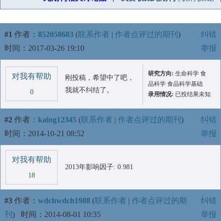
#1
作者：
852058683
(
联系作者
|
作者点评过的期刊
)
纠错
时间：2017-03-26 19:10
举报
研究方向:
生命科学 食
对我有帮助
刚投稿，希望中了吧，
品科学 食品科学基础
我就不纠结了。
0
录用情况:
已投结果未知
#2
作者：
kaing12345
(
联系作者
|
作者点评过的期刊
)
纠错
时间：2014-10-21 08:52
举报
对我有帮助
2013年影响因子: 0.981
18
#3
作者：
wdchwdch1988
(
联系作者
|
作者点评过的期
纠错
刊
)
时间：2014-08-01 10:35
举报