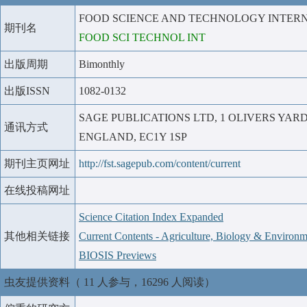
FOOD SCIENCE AND TECHNOLOGY INTER
期刊名
FOOD SCI TECHNOL INT
出版周期
Bimonthly
出版ISSN
1082-0132
SAGE PUBLICATIONS LTD, 1 OLIVERS YARD
通讯方式
ENGLAND, EC1Y 1SP
期刊主页网址
http://fst.sagepub.com/content/current
在线投稿网址
Science Citation Index Expanded
其他相关链接
Current Contents - Agriculture, Biology & Environm
BIOSIS Previews
虫友提供资料（ 11 人参与，16296 人阅读）