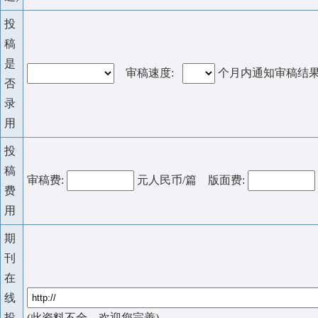
投
稿
是
审稿速度:
个月内通知审稿结
否
录
用
投
稿
审稿费:
元人民币/篇 版面费:
费
用
期
刊
在
线
投
(此资料不全，欢迎您完善)