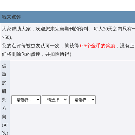
我来点评
大家帮助大家，欢迎您来完善期刊的资料。每人30天之内只有
>50)。
您的点评每被虫友认可一次，就获得
0.5个金币的奖励
，没有上
们将删除你的点评，并扣除所得）
偏
重
的
研
究
方
向
(可
选)