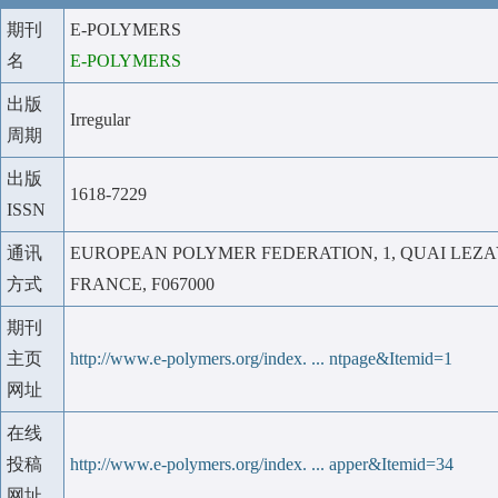
期刊
E-POLYMERS
名
E-POLYMERS
出版
Irregular
周期
出版
1618-7229
ISSN
通讯
EUROPEAN POLYMER FEDERATION, 1, QUAI LEZ
方式
FRANCE, F067000
期刊
主页
http://www.e-polymers.org/index. ... ntpage&Itemid=1
网址
在线
投稿
http://www.e-polymers.org/index. ... apper&Itemid=34
网址