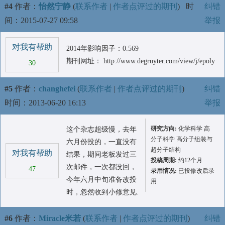
#4
作者：
怡然宁静
(
联系作者
|
作者点评过的期刊
)
时
纠错
间：2015-07-27 09:58
举报
对我有帮助
2014年影响因子：0.569
期刊网址： http://www.degruyter.com/view/j/epoly
30
#5
作者：
changhefei
(
联系作者
|
作者点评过的期刊
)
纠错
时间：2013-06-20 16:13
举报
研究方向:
化学科学 高
这个杂志超级慢，去年
分子科学 高分子组装与
六月份投的，一直没有
超分子结构
对我有帮助
结果，期间老板发过三
投稿周期:
约12个月
次邮件，一次都没回，
47
录用情况:
已投修改后录
今年六月中旬准备改投
用
时，忽然收到小修意见.
#6
作者：
Miracle米若
(
联系作者
|
作者点评过的期刊
)
纠错