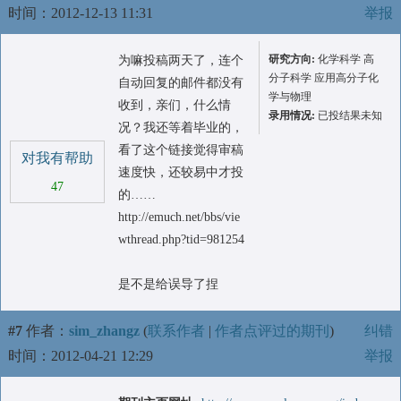
时间：2012-12-13 11:31
举报
研究方向:
化学科学 高
为嘛投稿两天了，连个
分子科学 应用高分子化
自动回复的邮件都没有
学与物理
收到，亲们，什么情
录用情况:
已投结果未知
况？我还等着毕业的，
看了这个链接觉得审稿
对我有帮助
速度快，还较易中才投
47
的……
http://emuch.net/bbs/vie
wthread.php?tid=981254
是不是给误导了捏
#7
作者：
sim_zhangz
(
联系作者
|
作者点评过的期刊
)
纠错
时间：2012-04-21 12:29
举报