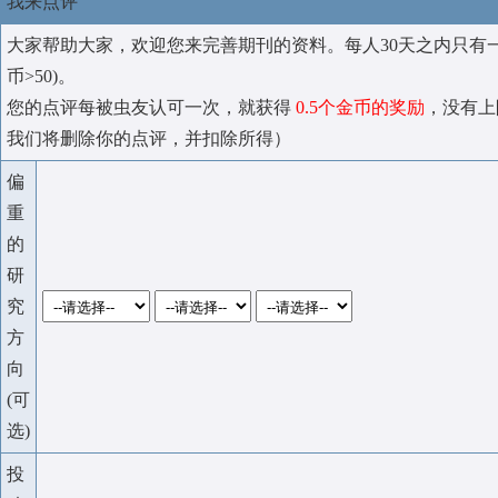
我来点评
大家帮助大家，欢迎您来完善期刊的资料。每人30天之内只有
币>50)。
您的点评每被虫友认可一次，就获得
0.5个金币的奖励
，没有上
我们将删除你的点评，并扣除所得）
偏
重
的
研
究
方
向
(可
选)
投