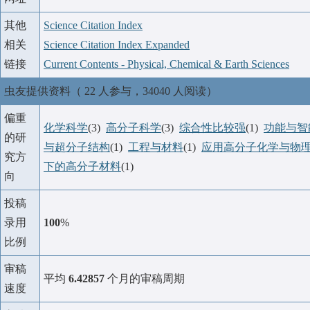
其他
Science Citation Index
相关
Science Citation Index Expanded
链接
Current Contents - Physical, Chemical & Earth Sciences
虫友提供资料（ 22 人参与，34040 人阅读）
偏重
化学科学
(3)
高分子科学
(3)
综合性比较强
(1)
功能与智
的研
与超分子结构
(1)
工程与材料
(1)
应用高分子化学与物
究方
下的高分子材料
(1)
向
投稿
录用
100
%
比例
审稿
平均
6.42857
个月的审稿周期
速度