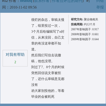
#12
作者：
beastzq
(
联系作者
|
作者点评过的期刊
)
时
纠错
间：2010-11-02 09:56
举报
研究方向:
聚合物相关
很烂的杂志，审稿太慢
投稿周期:
约12个月
了，组里投过一次，
2007年影响因子: 0.917
3个月后给编辑写了n封
2008年影响因子: 0.661
信，从来没回，自己文
2009年影响因子: 0.644
章的有没送审都不知
道。
对我有帮助
然后我们写信去说撤
稿，他也没理。
2
到过了7、8个月的时候
突然回信说文章被拒
了，还什么审稿意见都
没有
劝大家别投他的，等着
毕业的会被耗死