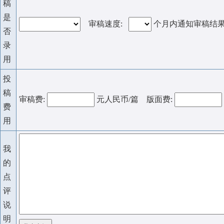
稿
是
审稿速度:
个月内通知审稿结
否
录
用
投
稿
审稿费:
元人民币/篇 版面费:
费
用
我
的
点
评
说
明