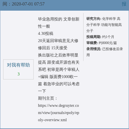
间：2020-07-01 07:57
报
研究方向:
化学科学 高
毕业急用投的 文章创新
分子科学 功能与智能高
性一般
分子
4.30投稿
投稿周期:
约1个月
20天返回审稿意见大修
审稿费:
约8000元/篇
修回后 15天接受
录用情况:
已投修改后录
换出版社之后效率明显
用
提高 跟变成开源也有关
对我有帮助
系吧 初审是两个审稿人
3
+编辑 版面费1000欧一
篇 着急毕业的可以考虑
一下
期刊主页：
https://www.degruyter.co
m/view/journals/epoly/ep
oly-overview.xml