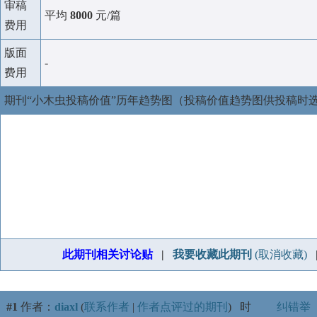
审稿
平均
8000
元/篇
费用
版面
-
费用
期刊“小木虫投稿价值”历年趋势图（投稿价值趋势图供投稿时
此期刊相关讨论贴
|
我要收藏此期刊
(取消收藏)
#1
作者：
diaxl
(
联系作者
|
作者点评过的期刊
)
时
纠错举