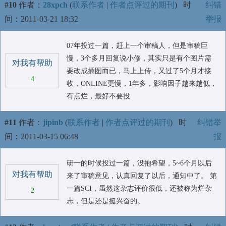
#10
作者：
28xpch
(
联系作者
|
作者点评过的期刊
)
时
纠错
间：2011-03-21 18:32
举报
07年投过一篇，赶上一个审稿人，但是审稿巨
慢，3个多月回复说小修，其实只是有个图片需
对我有帮助
要改成插图而已，马上上传，又过了5个月才接
4
收，ONLINE更慢，1年多，影响因子越来越低，
有点烂，最好不要投
#11
作者：
jipinb
(
联系作者
|
作者点评过的期刊
)
时
纠错举
间：2011-03-15 06:48
报
研一的时候投过一篇，没抱希望，5~6个月以后
对我有帮助
来了审稿意见，认真回复了以后，通知中了。 第
一篇SCI，虽然这杂志评价很低，还被称为烂杂
2
志，但是还是挺兴奋的。