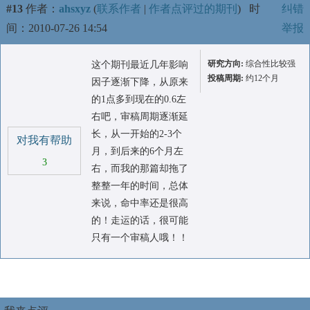
#13
作者：
ahsxyz
(
联系作者
|
作者点评过的期刊
)
时
纠错
间：2010-07-26 14:54
举报
研究方向:
综合性比较强
这个期刊最近几年影响
投稿周期:
约12个月
因子逐渐下降，从原来
的1点多到现在的0.6左
右吧，审稿周期逐渐延
长，从一开始的2-3个
对我有帮助
月，到后来的6个月左
3
右，而我的那篇却拖了
整整一年的时间，总体
来说，命中率还是很高
的！走运的话，很可能
只有一个审稿人哦！！