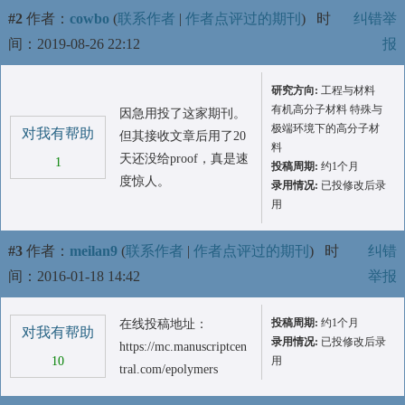
#2
作者：
cowbo
(
联系作者
|
作者点评过的期刊
)
时
纠错举
间：2019-08-26 22:12
报
研究方向:
工程与材料
有机高分子材料 特殊与
因急用投了这家期刊。
极端环境下的高分子材
对我有帮助
但其接收文章后用了20
料
天还没给proof，真是速
1
投稿周期:
约1个月
度惊人。
录用情况:
已投修改后录
用
#3
作者：
meilan9
(
联系作者
|
作者点评过的期刊
)
时
纠错
间：2016-01-18 14:42
举报
投稿周期:
约1个月
在线投稿地址：
对我有帮助
录用情况:
已投修改后录
https://mc.manuscriptcen
10
用
tral.com/epolymers