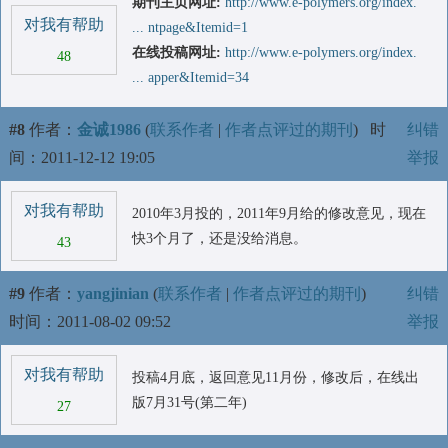
期刊主页网址:
http://www.e-polymers.org/index.
对我有帮助
... ntpage&Itemid=1
在线投稿网址:
http://www.e-polymers.org/index.
48
... apper&Itemid=34
#8
作者：
金诚1986
(
联系作者
|
作者点评过的期刊
)
时
纠错
间：2011-12-12 19:05
举报
对我有帮助
2010年3月投的，2011年9月给的修改意见，现在
快3个月了，还是没给消息。
43
#9
作者：
yangjinian
(
联系作者
|
作者点评过的期刊
)
纠错
时间：2011-08-02 09:52
举报
对我有帮助
投稿4月底，返回意见11月份，修改后，在线出
版7月31号(第二年)
27