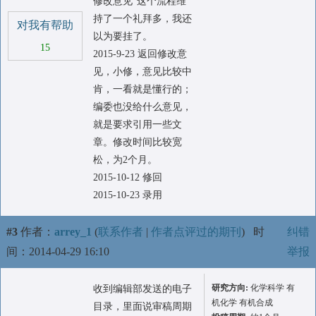
修改意见”这个流程维
持了一个礼拜多，我还
对我有帮助
以为要挂了。
15
2015-9-23 返回修改意
见，小修，意见比较中
肯，一看就是懂行的；
编委也没给什么意见，
就是要求引用一些文
章。修改时间比较宽
松，为2个月。
2015-10-12 修回
2015-10-23 录用
#3
作者：
arrey_1
(
联系作者
|
作者点评过的期刊
)
时
纠错
间：2014-04-29 16:10
举报
研究方向:
化学科学 有
收到编辑部发送的电子
机化学 有机合成
目录，里面说审稿周期