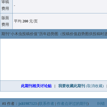
审稿
-
费用
版面
平均
200
元/页
费用
期刊“小木虫投稿价值”历年趋势图（投稿价值趋势图供投稿时
此期刊相关讨论贴
|
我要收藏此期刊
(取消收藏)
#1
作者：
jxli1987123
(
联系作者
|
作者点评过的期刊
)
纠错