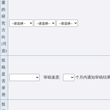
重
的
研
究
方
向
(可
选)
投
稿
是
审稿速度:
个月内通知审稿结
否
录
用
投