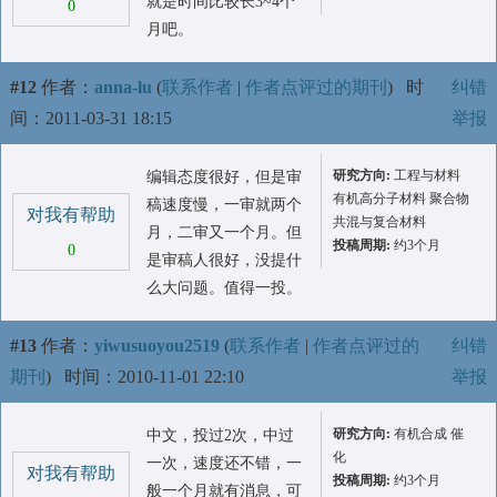
就是时间比较长3~4个
0
月吧。
#12
作者：
anna-lu
(
联系作者
|
作者点评过的期刊
)
时
纠错
间：2011-03-31 18:15
举报
研究方向:
工程与材料
编辑态度很好，但是审
有机高分子材料 聚合物
稿速度慢，一审就两个
对我有帮助
共混与复合材料
月，二审又一个月。但
投稿周期:
约3个月
0
是审稿人很好，没提什
么大问题。值得一投。
#13
作者：
yiwusuoyou2519
(
联系作者
|
作者点评过的
纠错
期刊
)
时间：2010-11-01 22:10
举报
研究方向:
有机合成 催
中文，投过2次，中过
化
一次，速度还不错，一
对我有帮助
投稿周期:
约3个月
般一个月就有消息，可