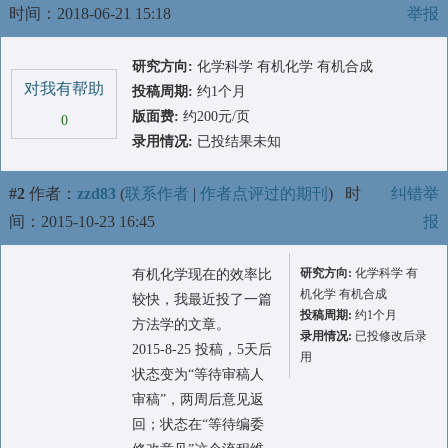
时间：2018-06-21 15:18
举报
研究方向:
化学科学 有机化学 有机合成
对我有帮助
投稿周期:
约1个月
版面费:
约200元/页
0
录用情况:
已投结果未知
#2
作者：
zzd83
(
联系作者
|
作者点评过的期刊
)
时
纠错举
间：2015-10-23 16:45
报
研究方向:
化学科学 有
有机化学现在的效率比
机化学 有机合成
较快，我最近投了一篇
投稿周期:
约1个月
方法学的文章。
录用情况:
已投修改后录
2015-8-25 投稿，5天后
用
状态变为“等待审稿人
审稿”，两周后意见返
回；状态在“等待编委