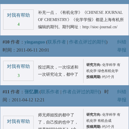
补充一点，《有机化学》《CHINESE JOURNAL
对我有帮助
OF CHEMISTRY》《化学学报》都是上海有机所
4
编辑的期刊。期刊网址：http://sioc-journal.cn/
#10
作者：
yinganguo
(
联系作者
|
作者点评过的期刊
)
纠错
时间：2011-06-11 20:01
举报
研究方向:
化学科学 有
对我有帮助
投过两次，一次综述和
机化学 绿色有机化学
一次研究论文，都中了
3
投稿周期:
约3个月
#11
作者：
张忆鹏
(
联系作者
|
作者点评过的期刊
)
时
纠错
间：2011-04-12 12:21
举报
研究方向:
化学科学 有
师兄师姐投的都中了
机化学 有机合成
对我有帮助
了，自己投的也中了，
投稿周期:
约3个月