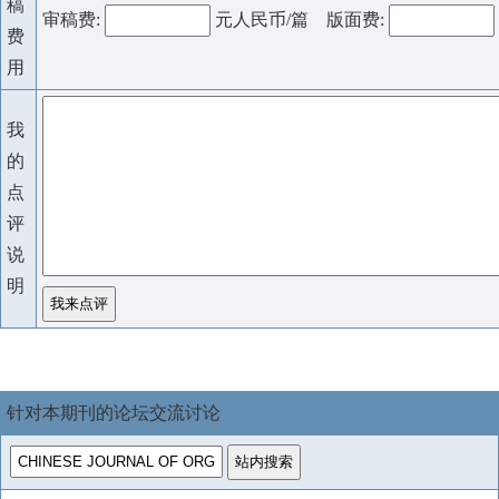
稿
审稿费:
元人民币/篇 版面费:
费
用
我
的
点
评
说
明
针对本期刊的论坛交流讨论