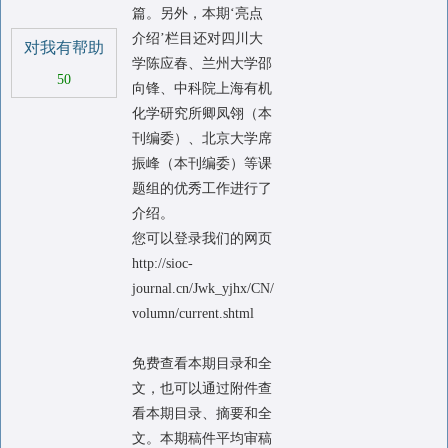
篇。另外，本期‘亮点
介绍’栏目还对四川大
对我有帮助
学陈应春、兰州大学邵
50
向锋、中科院上海有机
化学研究所卿凤翎（本
刊编委）、北京大学席
振峰（本刊编委）等课
题组的优秀工作进行了
介绍。
您可以登录我们的网页
http://sioc-
journal.cn/Jwk_yjhx/CN/
volumn/current.shtml
免费查看本期目录和全
文，也可以通过附件查
看本期目录、摘要和全
文。本期稿件平均审稿