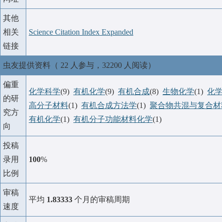
其他
相关
Science Citation Index Expanded
链接
虫友提供资料（ 22 人参与，32200 人阅读）
偏重
化学科学
(9)
有机化学
(9)
有机合成
(8)
生物化学
(1)
化
的研
高分子材料
(1)
有机合成方法学
(1)
聚合物共混与复合材
究方
有机化学
(1)
有机分子功能材料化学
(1)
向
投稿
录用
100
%
比例
审稿
平均
1.83333
个月的审稿周期
速度