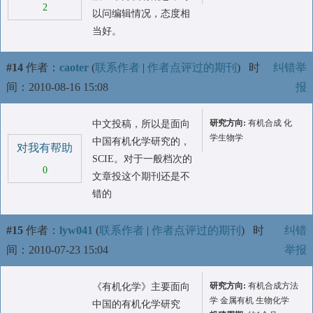
2
以问编辑情况，态度相
当好。
#14
作者：
caoter
(
联系作者
|
作者点评过的期刊
)
时
纠错举
间：2010-08-16 15:08
报
研究方向:
有机合成 化
中文投稿，所以是面向
学生物学
中国有机化学研究的，
对我有帮助
SCIE。对于一般档次的
0
文章投这个期刊还是不
错的
#15
作者：
lyw041
(
联系作者
|
作者点评过的期刊
)
时
纠错
间：2010-07-23 15:04
举报
研究方向:
有机合成方法
《有机化学》主要面向
学 金属有机 生物化学
中国的有机化学研究