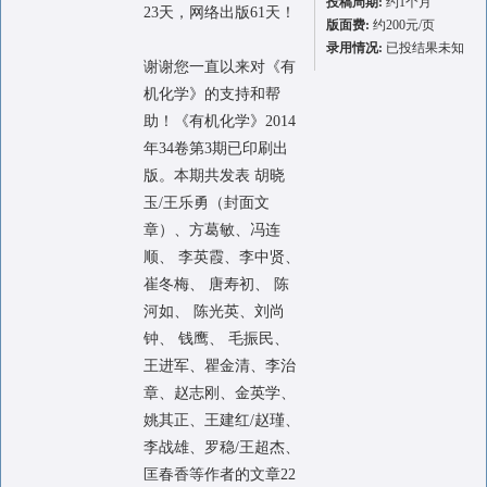
投稿周期:
约1个月
23天，网络出版61天！
版面费:
约200元/页
录用情况:
已投结果未知
谢谢您一直以来对《有
机化学》的支持和帮
助！《有机化学》2014
年34卷第3期已印刷出
版。本期共发表 胡晓
玉/王乐勇（封面文
章）、方葛敏、冯连
顺、 李英霞、李中贤、
崔冬梅、 唐寿初、 陈
河如、 陈光英、刘尚
钟、 钱鹰、 毛振民、
王进军、瞿金清、李治
章、赵志刚、金英学、
姚其正、王建红/赵瑾、
李战雄、罗稳/王超杰、
匡春香等作者的文章22