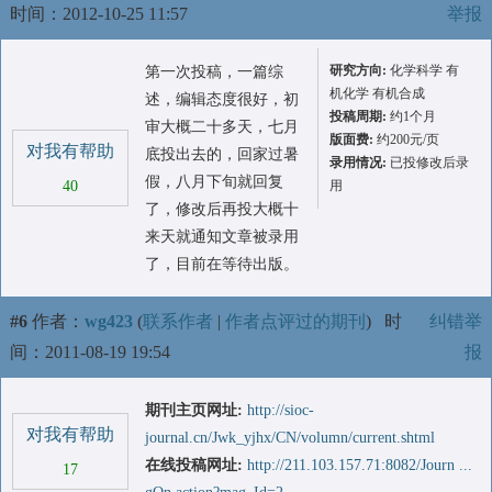
时间：2012-10-25 11:57
举报
研究方向:
化学科学 有
第一次投稿，一篇综
机化学 有机合成
述，编辑态度很好，初
投稿周期:
约1个月
审大概二十多天，七月
版面费:
约200元/页
对我有帮助
底投出去的，回家过暑
录用情况:
已投修改后录
假，八月下旬就回复
40
用
了，修改后再投大概十
来天就通知文章被录用
了，目前在等待出版。
#6
作者：
wg423
(
联系作者
|
作者点评过的期刊
)
时
纠错举
间：2011-08-19 19:54
报
期刊主页网址:
http://sioc-
对我有帮助
journal.cn/Jwk_yjhx/CN/volumn/current.shtml
在线投稿网址:
http://211.103.157.71:8082/Journ ...
17