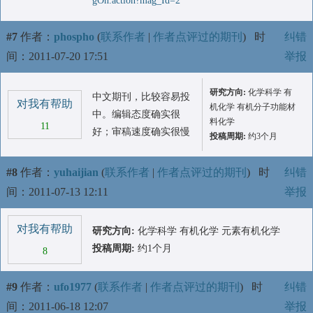
gOn.action?mag_Id=2
#7
作者：
phospho
(
联系作者
|
作者点评过的期刊
)
时
纠错
间：2011-07-20 17:51
举报
研究方向:
化学科学 有
中文期刊，比较容易投
对我有帮助
机化学 有机分子功能材
中。编辑态度确实很
料化学
11
好；审稿速度确实很慢
投稿周期:
约3个月
#8
作者：
yuhaijian
(
联系作者
|
作者点评过的期刊
)
时
纠错
间：2011-07-13 12:11
举报
对我有帮助
研究方向:
化学科学 有机化学 元素有机化学
投稿周期:
约1个月
8
#9
作者：
ufo1977
(
联系作者
|
作者点评过的期刊
)
时
纠错
间：2011-06-18 12:07
举报