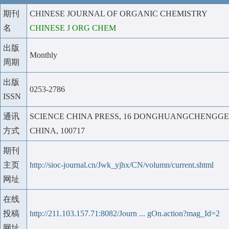
期刊
CHINESE JOURNAL OF ORGANIC CHEMISTRY
名
CHINESE J ORG CHEM
出版
Monthly
周期
出版
0253-2786
ISSN
通讯
SCIENCE CHINA PRESS, 16 DONGHUANGCHENGGEN 
方式
CHINA, 100717
期刊
主页
http://sioc-journal.cn/Jwk_yjhx/CN/volumn/current.shtml
网址
在线
投稿
http://211.103.157.71:8082/Journ ... gOn.action?mag_Id=2
网址