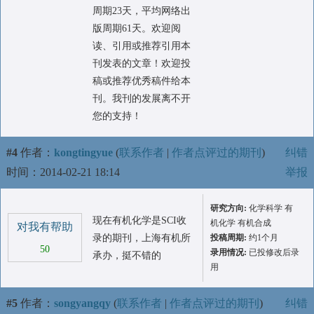
周期23天，平均网络出
版周期61天。欢迎阅
读、引用或推荐引用本
刊发表的文章！欢迎投
稿或推荐优秀稿件给本
刊。我刊的发展离不开
您的支持！
#4
作者：
kongtingyue
(
联系作者
|
作者点评过的期刊
)
纠错
时间：2014-02-21 18:14
举报
研究方向:
化学科学 有
现在有机化学是SCI收
机化学 有机合成
对我有帮助
录的期刊，上海有机所
投稿周期:
约1个月
50
录用情况:
已投修改后录
承办，挺不错的
用
#5
作者：
songyangqy
(
联系作者
|
作者点评过的期刊
)
纠错