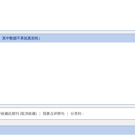
。其中数据不承担真实性）
要收藏此期刊
(取消收藏)
|
我要点评两句
| 分享到：