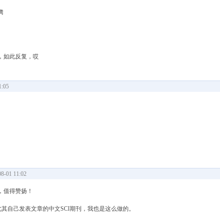
腾
，如此反复，哎
:05
-01 11:02
，值得赞扬！
，尤其自己发表文章的中文SCI期刊，我也是这么做的。