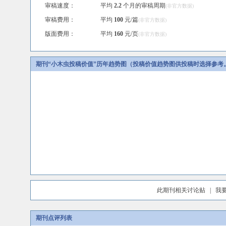
审稿速度：
平均
2.2
个月的审稿周期
(非官方数据)
审稿费用：
平均
100
元/篇
(非官方数据)
版面费用：
平均
160
元/页
(非官方数据)
期刊“小木虫投稿价值”历年趋势图（投稿价值趋势图供投稿时选择参考
此期刊相关讨论贴
|
我
期刊点评列表