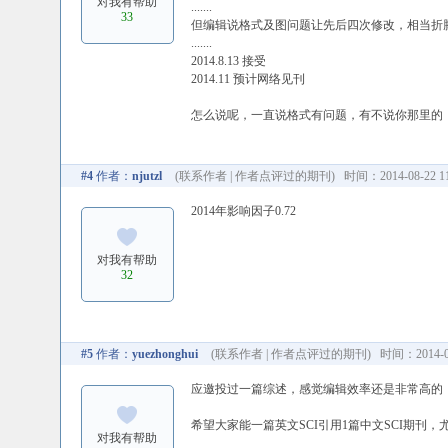
对我有帮助
.......
33
但编辑说格式及图问题让先后四次修改，相当折
.......
2014.8.13 接受
2014.11 预计网络见刊
怎么说呢，一直说格式有问题，有不说你那里的
#4
作者：
njutzl
(
联系作者
|
作者点评过的期刊
) 时间：2014-08-22 11
2014年影响因子0.72
对我有帮助
32
#5
作者：
yuezhonghui
(
联系作者
|
作者点评过的期刊
) 时间：2014-08
应邀投过一篇综述，感觉编辑效率还是非常高的
希望大家能一篇英文SCI引用1篇中文SCI期刊
对我有帮助