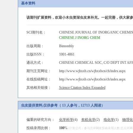
基本资料
该期刊扩展资料，欢迎小木虫资深虫友来补充。一起完善，供大家参
SCI期刊名：
CHINESE JOURNAL OF INORGANIC CHEMI
CHINESE J INORG CHEM
出版周期：
Bimonthly
出版ISSN：
1001-4861
通讯方式：
CHINESE CHEMICAL SOC, C/O DEPT INT AFF
期刊主页网址：
http://www.wjhxxb.cn/wjhxxbcn/ch/index.aspx
在线投稿网址：
http://www.wjhxxb.cn/wjhxxbcn/ch/index.aspx
其他相关链接：
Science Citation Index Expanded
虫友提供资料,仅供参考（ 13 人参与，12713 人阅读）
偏重的研究方向：
化学科学
(4)
有机化学
(2)
电化学
(1)
物理化
投稿录用比例：
100
%
(计算公式：参与点评网友投稿录用人数/总点评网友人