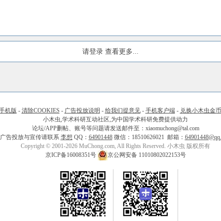
请登录
查看更多...
手机版
-
清除COOKIES
-
广告投放说明
-
给我们提意见
-
手机客户端
-
兑换小木虫金
小木虫,学术科研互动社区,为中国学术科研免费提供动力
论坛/APP删帖、账号等问题请发送邮件至：xiaomuchong@tal.com
广告投放与宣传请联系
李想
QQ：
64901448
微信：18510626021 邮箱：
64901448@qq
Copyright © 2001-2026 MuChong.com, All Rights Reserved. 小木虫 版权所有
京ICP备16008351号
京公网安备 11010802022153号