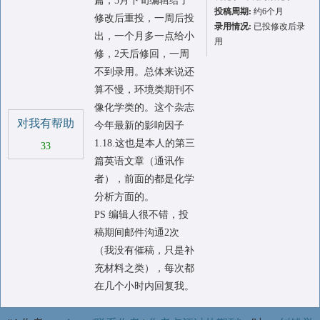
篇，5月下旬编辑给了
投稿周期:
约6个月
修改后重投，一周后投
录用情况:
已投修改后录
出，一个月多一点给小
用
修，2天后修回，一周
不到录用。总体来说还
算不慢，环境类期刊不
像化学类的。这个杂志
对我有帮助
今年最新的影响因子
1.18.这也是本人的第三
33
篇英语文章（通讯作
者），前面的都是化学
分析方面的。
PS 编辑人很不错，投
稿期间邮件沟通2次
（我没有催稿，只是补
充材料之类），每次都
在几个小时内回复我。