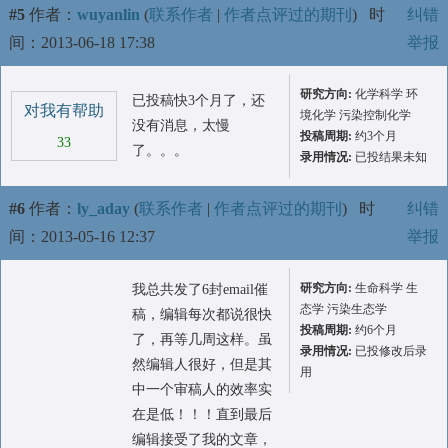
#5
作者：
wuyanlin
(
联系作者
|
作者点评过的期刊
)
时
纠错
间：2013-06-18 17:38
举报
研究方向:
化学科学 环
已投稿快3个月了，还
对我有帮助
境化学 污染控制化学
没有消息，太慢
投稿周期:
约3个月
33
了。。。
录用情况:
已投结果未知
#6
作者：
ly_aday
(
联系作者
|
作者点评过的期刊
)
时
纠错
间：2013-05-16 12:37
举报
研究方向:
生命科学 生
我总共发了6封email催
态学 污染生态学
稿，编辑每次都说很快
投稿周期:
约6个月
了，再等几周这样。虽
录用情况:
已投修改后录
然编辑人很好，但是其
用
中一个审稿人的效率实
在是低！！！直到最后
编辑接受了我的文章，