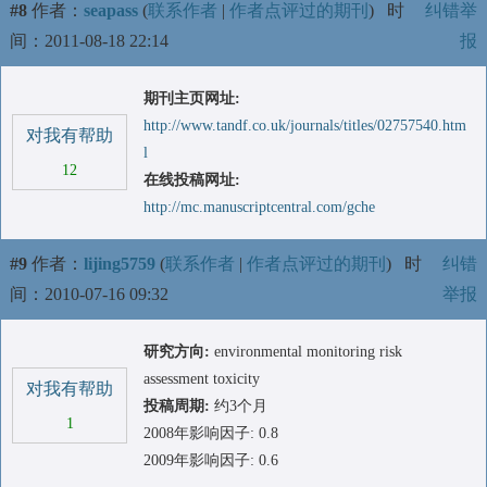
#8
作者：
seapass
(
联系作者
|
作者点评过的期刊
)
时
纠错举
间：2011-08-18 22:14
报
期刊主页网址:
http://www.tandf.co.uk/journals/titles/02757540.htm
对我有帮助
l
12
在线投稿网址:
http://mc.manuscriptcentral.com/gche
#9
作者：
lijing5759
(
联系作者
|
作者点评过的期刊
)
时
纠错
间：2010-07-16 09:32
举报
研究方向:
environmental monitoring risk
assessment toxicity
对我有帮助
投稿周期:
约3个月
1
2008年影响因子: 0.8
2009年影响因子: 0.6