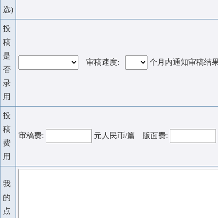
选)
投
稿
是
审稿速度:
个月内通知审稿结
否
录
用
投
稿
审稿费:
元人民币/篇 版面费:
费
用
我
的
点