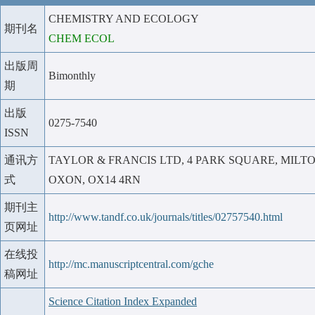
CHEMISTRY AND ECOLOGY
期刊名
CHEM ECOL
出版周
Bimonthly
期
出版
0275-7540
ISSN
通讯方
TAYLOR & FRANCIS LTD, 4 PARK SQUARE, MILT
式
OXON, OX14 4RN
期刊主
http://www.tandf.co.uk/journals/titles/02757540.html
页网址
在线投
http://mc.manuscriptcentral.com/gche
稿网址
Science Citation Index Expanded