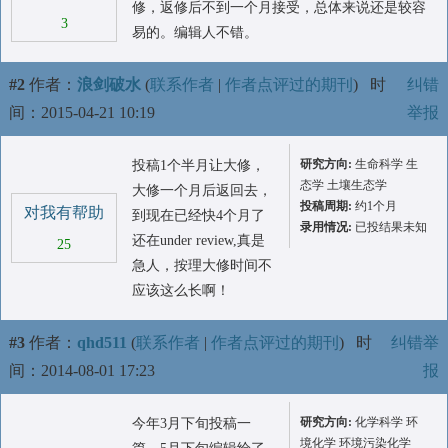
修，返修后不到一个月接受，总体来说还是较容
3
易的。编辑人不错。
#2
作者：
浪剑破水
(
联系作者
|
作者点评过的期刊
)
时
纠错
间：2015-04-21 10:19
举报
研究方向:
生命科学 生
投稿1个半月让大修，
态学 土壤生态学
大修一个月后返回去，
投稿周期:
约1个月
对我有帮助
到现在已经快4个月了
录用情况:
已投结果未知
还在under review,真是
25
急人，按理大修时间不
应该这么长啊！
#3
作者：
qhd511
(
联系作者
|
作者点评过的期刊
)
时
纠错举
间：2014-08-01 17:23
报
研究方向:
化学科学 环
今年3月下旬投稿一
境化学 环境污染化学