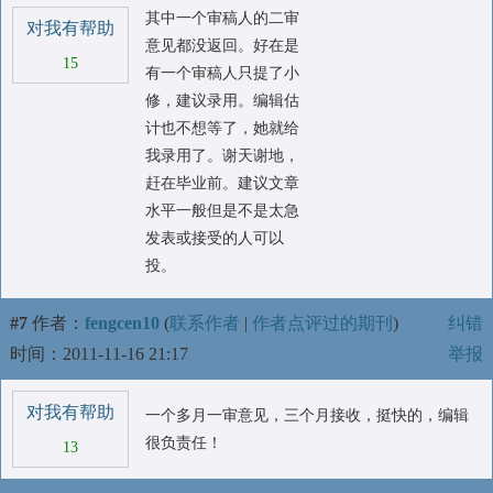
其中一个审稿人的二审
对我有帮助
意见都没返回。好在是
15
有一个审稿人只提了小
修，建议录用。编辑估
计也不想等了，她就给
我录用了。谢天谢地，
赶在毕业前。建议文章
水平一般但是不是太急
发表或接受的人可以
投。
#7
作者：
fengcen10
(
联系作者
|
作者点评过的期刊
)
纠错
时间：2011-11-16 21:17
举报
对我有帮助
一个多月一审意见，三个月接收，挺快的，编辑
很负责任！
13