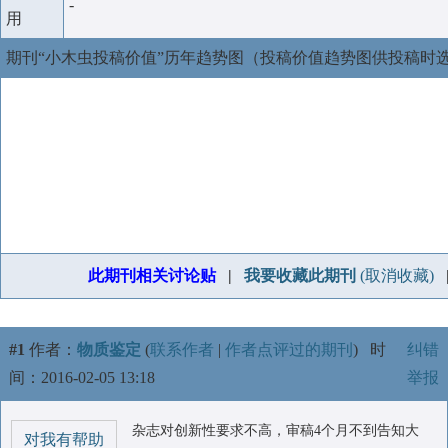
-
用
期刊“小木虫投稿价值”历年趋势图（投稿价值趋势图供投稿时
此期刊相关讨论贴
|
我要收藏此期刊
(取消收藏)
#1
作者：
物质鉴定
(
联系作者
|
作者点评过的期刊
)
时
纠错
间：2016-02-05 13:18
举报
杂志对创新性要求不高，审稿4个月不到告知大
对我有帮助