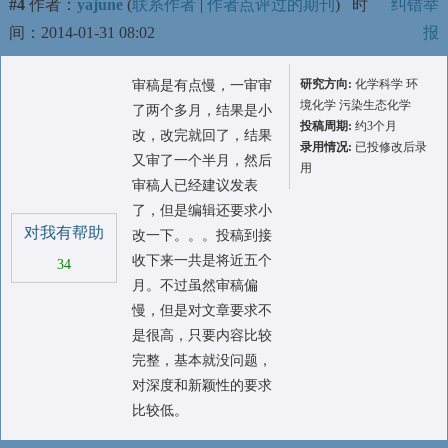
#4
作者：
yajune
(
联系作者
|
作者点评过的期刊
)
时
纠错举
间：2014-01-31 08:02
报
研究方向:
化学科学 环
审稿是有点慢，一审审
境化学 污染生态化学
了两个多月，结果是小
投稿周期:
约3个月
改，改完就回了，结果
录用情况:
已投修改后录
又审了一个半月，然后
用
审稿人已经建议发表
了，但是编辑还要求小
对我有帮助
改一下。。。投稿到接
收下来一共是将近五个
34
月。不过虽然审稿偏
慢，但是对文章要求不
是很高，只要内容比较
完整，基本就没问题，
对深度和新颖性的要求
比较低。