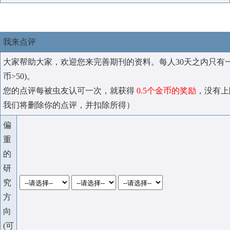
我来点评
大家帮助大家，欢迎您来完善期刊的资料。每人30天之内只有
币>50)。
您的点评每被虫友认可一次，就获得
0.5个金币的奖励
，没有上
我们将删除你的点评，并扣除所得）
偏
重
的
研
究
方
向
(可