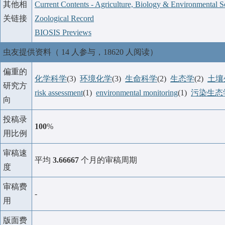
其他相
Current Contents - Agriculture, Biology & Environmental S
关链接
Zoological Record
BIOSIS Previews
虫友提供资料（ 14 人参与，18620 人阅读）
偏重的
化学科学
(3)
环境化学
(3)
生命科学
(2)
生态学
(2)
土壤
研究方
risk assessment
(1)
environmental monitoring
(1)
污染生态
向
投稿录
100
%
用比例
审稿速
平均
3.66667
个月的审稿周期
度
审稿费
-
用
版面费