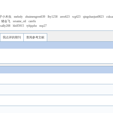
子小木虫
melody
zhuimengren639
lby1258
zero623
wg423
qingshaojun0823
cxks
猪会飞
sesame_oil
carefu
sally208
hls85915
tyhjqxbz
nsp27
我点评的期刊
查阅参考文献