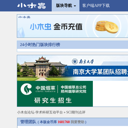
版块导航
客户端APP下载
24小时热门版块排行榜
小木虫论坛-学术科研互动平台
»
SCI期刊点评
管理团队
( 本版金币库
1681760
我要赞助
)