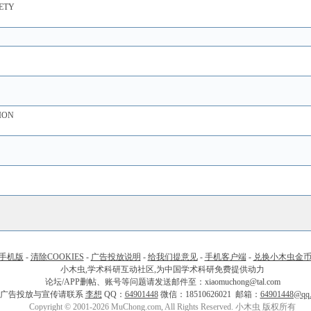
ETY
ION
手机版
-
清除COOKIES
-
广告投放说明
-
给我们提意见
-
手机客户端
-
兑换小木虫金
小木虫,学术科研互动社区,为中国学术科研免费提供动力
论坛/APP删帖、账号等问题请发送邮件至：xiaomuchong@tal.com
广告投放与宣传请联系
李想
QQ：
64901448
微信：18510626021 邮箱：
64901448@qq
Copyright © 2001-2026 MuChong.com, All Rights Reserved. 小木虫 版权所有