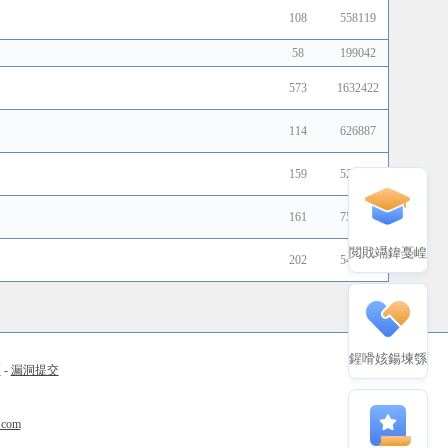
108
558119
58
199042
573
1632422
114
626887
159
526211
161
754938
閲戝竵鍏戞崲
202
543642
鍟嗗姟鍚堜綔
币
-
漏洞提交
.com