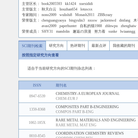
主管区长：
book2005593
kk1424
xuexididi
主管版主：
秋天白云
liouzhan654
lotuscsx
专家顾问：
nono2009
wulishi8
Monash2011
ZBBcrazy
荣誉版主：
chenguangyaoya
bingyulin3
nxssw
jackiemwd
dmfang
木
avast2009
paperhunter
自私的猫1988
zhlnwpu
zhenghaiw
荣誉成员：
SHY31
mandolin
邂逅の浪漫
努力着
sunke
lwiaanngg
研究方向
热评期刊
最新点评
我收藏的期刊
SCI期刊检索
按照指定研究方向查看
适合于当前研究方向的SCI期刊杂志列表：
ISSN
期刊名
CHEMISTRY-A EUROPEAN JOURNAL
0947-6539
CHEM-EUR J
COMPOSITES PART B-ENGINEERING
1359-8368
COMPOS PART B-ENG
RARE METAL MATERIALS AND ENGINEERING
1002-185X
RARE METAL MAT ENG
COORDINATION CHEMISTRY REVIEWS
0010-8545