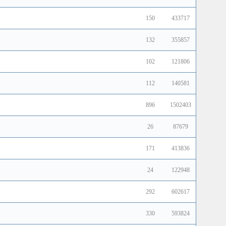
150
433717
132
355857
102
121806
112
140581
896
1502403
26
87679
171
413836
24
122948
292
602617
330
593824