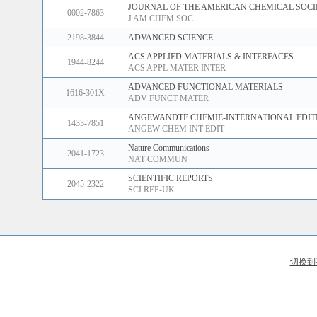
JOURNAL OF THE AMERICAN CHEMICAL SOCI
0002-7863
J AM CHEM SOC
2198-3844
ADVANCED SCIENCE
ACS APPLIED MATERIALS & INTERFACES
1944-8244
ACS APPL MATER INTER
ADVANCED FUNCTIONAL MATERIALS
1616-301X
ADV FUNCT MATER
ANGEWANDTE CHEMIE-INTERNATIONAL EDIT
1433-7851
ANGEW CHEM INT EDIT
Nature Communications
2041-1723
NAT COMMUN
SCIENTIFIC REPORTS
2045-2322
SCI REP-UK
切换到