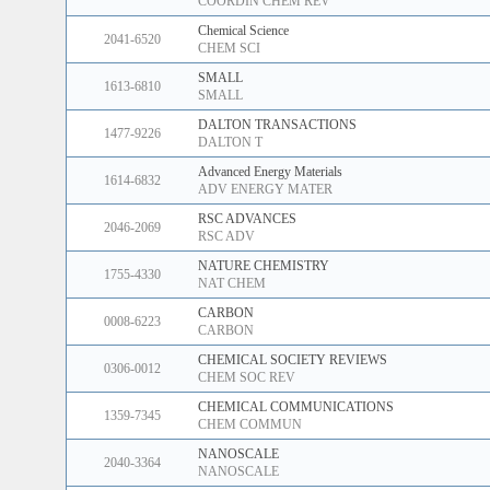
COORDIN CHEM REV
Chemical Science
2041-6520
CHEM SCI
SMALL
1613-6810
SMALL
DALTON TRANSACTIONS
1477-9226
DALTON T
Advanced Energy Materials
1614-6832
ADV ENERGY MATER
RSC ADVANCES
2046-2069
RSC ADV
NATURE CHEMISTRY
1755-4330
NAT CHEM
CARBON
0008-6223
CARBON
CHEMICAL SOCIETY REVIEWS
0306-0012
CHEM SOC REV
CHEMICAL COMMUNICATIONS
1359-7345
CHEM COMMUN
NANOSCALE
2040-3364
NANOSCALE