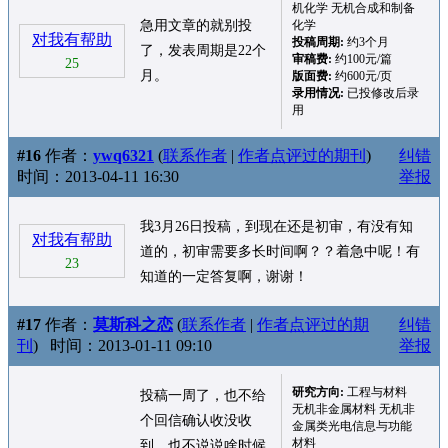
机化学 无机合成和制备
急用文章的就别投
化学
对我有帮助
投稿周期:
约3个月
了，发表周期是22个
审稿费:
约100元/篇
25
月。
版面费:
约600元/页
录用情况:
已投修改后录
用
#16
作者：
ywq6321
(
联系作者
|
作者点评过的期刊
)
纠错
时间：2013-04-11 16:30
举报
我3月26日投稿，到现在还是初审，有没有知
对我有帮助
道的，初审需要多长时间啊？？着急中呢！有
23
知道的一定答复啊，谢谢！
#17
作者：
莫斯科之恋
(
联系作者
|
作者点评过的期
纠错
刊
)
时间：2013-01-11 09:10
举报
研究方向:
工程与材料
投稿一周了，也不给
无机非金属材料 无机非
个回信确认收没收
金属类光电信息与功能
材料
到，也不说说啥时候