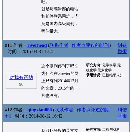
吧。
就是与编辑部的电话
和邮件联系困难，毕
竟是国内高级期刊，
稿件量大。
#11
作者：
riverhead
(
联系作者
|
作者点评过的期刊
)
纠错
时间：2015-03-31 17:41
举报
研究方向:
化学科学 无
这个期刊停刊了吗？
机化学 元素化学
为什么在elsevier的网
录用情况:
已投结果未知
对我有帮助
上只有到2014年12月
96
的文章，2015年的一
片也没有。
#12
作者：
qingxian888
(
联系作者
|
作者点评过的期
纠错
刊
)
时间：2014-08-12 16:42
举报
研究方向:
工程与材料
我7月8号投的英文文