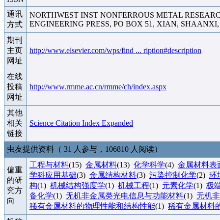
通讯
NORTHWEST INST NONFERROUS METAL RESEARCH
ENGINEERING PRESS, PO BOX 51, XIAN, SHAANXI, 
方式
期刊
主页
http://www.elsevier.com/wps/find ... ription#description
网址
在线
投稿
http://www.rmme.ac.cn/rmme/ch/index.aspx
网址
其他
相关
Science Citation Index Expanded
链接
虫友提供资料（ 31 人参与，106810 人阅读）
工程与材料
(15)
金属材料
(13)
化学科学
(4)
金属材料表
偏重
学科应用基础
(3)
金属结构材料
(3)
污染控制化学
(2)
环
的研
构
(1)
机械结构强度学
(1)
机械工程
(1)
元素化学
(1)
极
究方
备化学
(1)
无机非金属类光电信息与功能材料
(1)
无机非
向
稀有金属材料的物理性能和结构性能
(1)
稀有金属材料