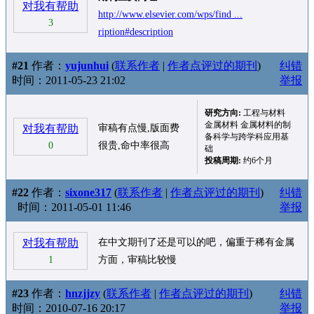
对我有帮助
http://www.elsevier.com/wps/find ...
3
ription#description
#21
作者：
yujunhui
(
联系作者
|
作者点评过的期刊
)
纠错
时间：2011-05-23 21:02
举报
研究方向:
工程与材料
金属材料 金属材料的制
对我有帮助
审稿有点慢,版面费
备科学与跨学科应用基
0
很贵,命中率很高
础
投稿周期:
约6个月
#22
作者：
sixone317
(
联系作者
|
作者点评过的期刊
)
纠错
时间：2011-05-01 11:46
举报
对我有帮助
在中文期刊了还是可以的吧，偏重于稀有金属
1
方面，审稿比较慢
#23
作者：
hnzjjzy
(
联系作者
|
作者点评过的期刊
)
纠错
时间：2010-07-16 20:17
举报