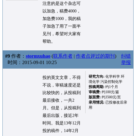
注意的是这个杂志可
以加急，稿费4000，
加急费1000，我的稿
子加急了用了一面半
见刊，希望对大家有
帮助。
#9
作者：
stormxuhao
(
联系作者
|
作者点评过的期刊
)
纠错
时间：2015-09-01 10:25
举报
研究方向:
化学科学 环
投的英文文章，不得
境化学 污染控制化学
不说，审稿速度还是
投稿周期:
约1个月
审稿费:
约100元/篇
比较快的，从投稿到
版面费:
约3500元/页
最后接收，一共2
录用情况:
已投修改后录
用
月。但是，从投稿到
最后出版，接近2年
时间。我是13年12月
投的稿件，14年2月