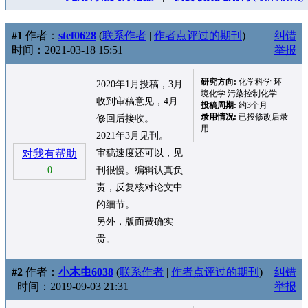
#1
作者：
stef0628
(
联系作者
|
作者点评过的期刊
)
纠错
时间：2021-03-18 15:51
举报
研究方向:
化学科学 环
2020年1月投稿，3月
境化学 污染控制化学
收到审稿意见，4月
投稿周期:
约3个月
录用情况:
已投修改后录
修回后接收。
用
2021年3月见刊。
对我有帮助
审稿速度还可以，见
0
刊很慢。编辑认真负
责，反复核对论文中
的细节。
另外，版面费确实
贵。
#2
作者：
小木虫6038
(
联系作者
|
作者点评过的期刊
)
纠错
时间：2019-09-03 21:31
举报