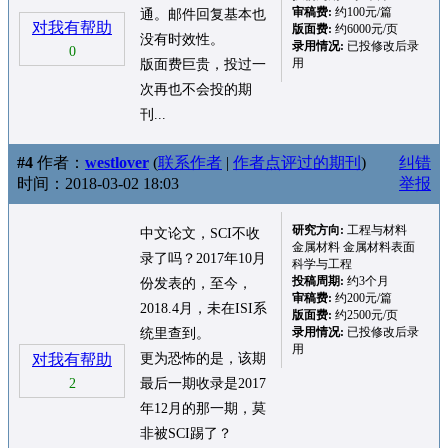
审稿费:
约100元/篇
通。邮件回复基本也
对我有帮助
版面费:
约6000元/页
没有时效性。
录用情况:
已投修改后录
0
用
版面费巨贵，投过一
次再也不会投的期
刊...
#4
作者：
westlover
(
联系作者
|
作者点评过的期刊
)
纠错
时间：2018-03-02 18:03
举报
研究方向:
工程与材料
中文论文，SCI不收
金属材料 金属材料表面
录了吗？2017年10月
科学与工程
投稿周期:
约3个月
份发表的，至今，
审稿费:
约200元/篇
2018.4月，未在ISI系
版面费:
约2500元/页
录用情况:
已投修改后录
统里查到。
用
对我有帮助
更为恐怖的是，该期
2
最后一期收录是2017
年12月的那一期，莫
非被SCI踢了？