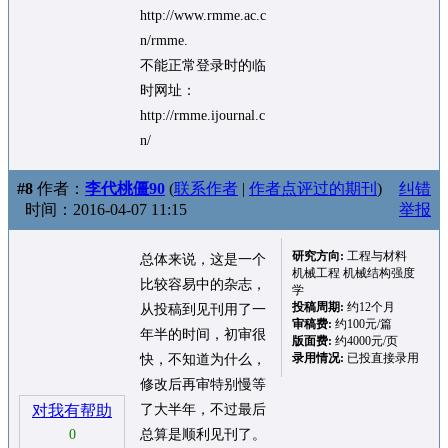
http://www.rmme.ac.c
n/rmme.
不能正常登录时的临
时网址：
http://rmme.ijournal.c
n/
#8
作者：
李代桃僵90
(
联系作者
|
作者点评过的期刊
)
纠错
时间：2016-04-07 11:15
举报
研究方向:
工程与材料
总体来说，这是一个
机械工程 机械结构强度
比较容易中的杂志，
学
投稿周期:
约12个月
从投稿到见刊用了一
审稿费:
约100元/篇
年半的时间，初审很
版面费:
约4000元/页
录用情况:
已投直接录用
快，不知道为什么，
修改后再审特别慢等
对我有帮助
了大半年，不过最后
0
总算是顺利见刊了。