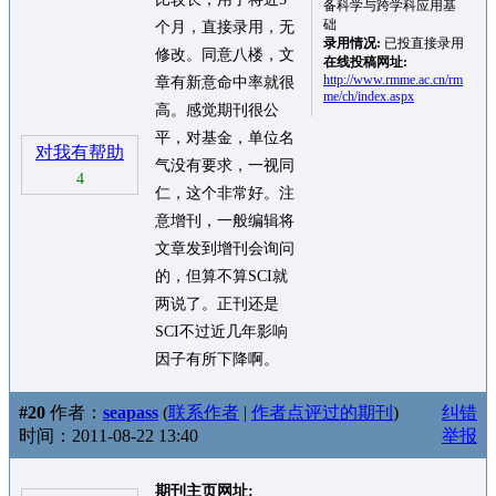
备科学与跨学科应用基
础
个月，直接录用，无
录用情况:
已投直接录用
修改。同意八楼，文
在线投稿网址:
http://www.rmme.ac.cn/rm
章有新意命中率就很
me/ch/index.aspx
高。感觉期刊很公
平，对基金，单位名
对我有帮助
气没有要求，一视同
4
仁，这个非常好。注
意增刊，一般编辑将
文章发到增刊会询问
的，但算不算SCI就
两说了。正刊还是
SCI不过近几年影响
因子有所下降啊。
#20
作者：
seapass
(
联系作者
|
作者点评过的期刊
)
纠错
时间：2011-08-22 13:40
举报
期刊主页网址: