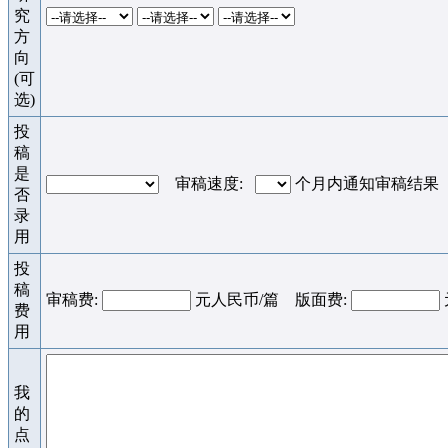
究
方
向
(可
选)
投
稿
是
审稿速度:
个月内通知审稿结果
否
录
用
投
稿
审稿费:
元人民币/篇 版面费:
费
用
我
的
点