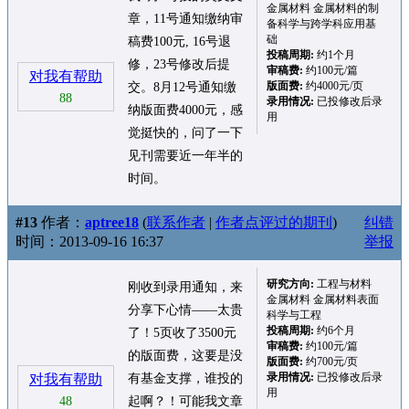
金属材料 金属材料的制
章，11号通知缴纳审
备科学与跨学科应用基
础
稿费100元, 16号退
投稿周期:
约1个月
修，23号修改后提
审稿费:
约100元/篇
对我有帮助
版面费:
约4000元/页
交。8月12号通知缴
88
录用情况:
已投修改后录
纳版面费4000元，感
用
觉挺快的，问了一下
见刊需要近一年半的
时间。
#13
作者：
aptree18
(
联系作者
|
作者点评过的期刊
)
纠错
时间：2013-09-16 16:37
举报
研究方向:
工程与材料
刚收到录用通知，来
金属材料 金属材料表面
分享下心情——太贵
科学与工程
投稿周期:
约6个月
了！5页收了3500元
审稿费:
约100元/篇
的版面费，这要是没
版面费:
约700元/页
录用情况:
已投修改后录
对我有帮助
有基金支撑，谁投的
用
48
起啊？！可能我文章