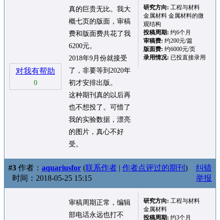
研究方向:
工程与材料
真的巨贵无比。我大
金属材料 金属材料的微
概七页的版面，审稿
观结构
投稿周期:
约6个月
费和版面费共花了我
审稿费:
约200元/篇
6200元。
版面费:
约6000元/页
录用情况:
已投直接录用
2018年9月份就接受
对我有帮助
了，非要等到2020年
0
初才安排出版。
这种期刊真的以后再
也不想投了。可惜了
我的实验数据，漂亮
的图片，真心不好
受。
#3
作者：
aquariusfor
(
联系作者
|
作者点评过的期刊
)
纠错
时间：2018-05-25 15:15
举报
研究方向:
工程与材料
审稿周期正常，编辑
金属材料
部电话永远也打不
投稿周期:
约3个月