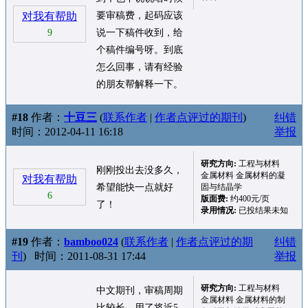
对我有帮助
要审稿费，起码应该
9
说一下稿件收到，给
个稿件编号呀。到底
怎么回事，请有经验
的朋友帮解释一下。
#18
作者：
十豆三
(
联系作者
|
作者点评过的期刊
)
纠错
时间：2012-04-11 16:18
举报
研究方向:
工程与材料
刚刚投出去没多久，
金属材料 金属材料的凝
对我有帮助
希望能快一点就好
固与结晶学
6
版面费:
约400元/页
了！
录用情况:
已投结果未知
#19
作者：
bamboo024
(
联系作者
|
作者点评过的期
纠错
刊
)
时间：2011-08-31 17:44
举报
研究方向:
工程与材料
中文期刊，审稿周期
金属材料 金属材料的制
比较长，用了将近5