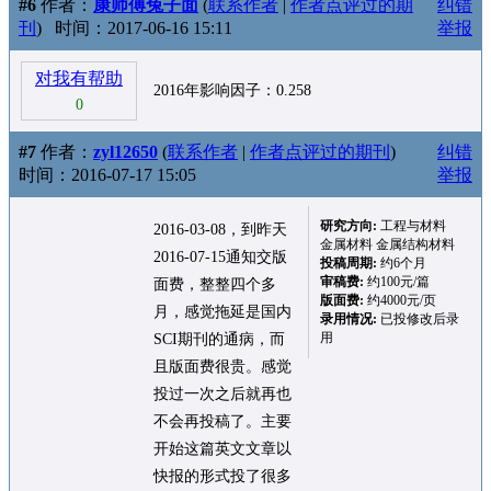
#6
作者：
康师傅兔子面
(
联系作者
|
作者点评过的期
纠错
刊
)
时间：2017-06-16 15:11
举报
对我有帮助
2016年影响因子：0.258
0
#7
作者：
zyl12650
(
联系作者
|
作者点评过的期刊
)
纠错
时间：2016-07-17 15:05
举报
研究方向:
工程与材料
2016-03-08，到昨天
金属材料 金属结构材料
2016-07-15通知交版
投稿周期:
约6个月
审稿费:
约100元/篇
面费，整整四个多
版面费:
约4000元/页
月，感觉拖延是国内
录用情况:
已投修改后录
用
SCI期刊的通病，而
且版面费很贵。感觉
投过一次之后就再也
不会再投稿了。主要
开始这篇英文文章以
快报的形式投了很多