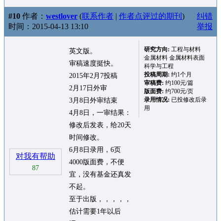
#10
作者：
westlover
(
联系作者
|
作者点评过的期刊
)
纠错
时间：2015-04-13 13:10
举报
研究方向:
工程与材料
英文版。
金属材料 金属材料表面
审稿速度挺快。
科学与工程
投稿周期:
约1个月
2015年2月7投稿
审稿费:
约100元/篇
2月17日外审
版面费:
约700元/页
录用情况:
已投修改后录
3月8日外审结束
用
4月8日，一审结果：
修改后发表，给20天
时间修改。
6月8日录用，6页
对我有帮助
4000版面费，不便
87
宜，没有基金还真发
不起。
至于出版，，，，，
估计需要1年以后