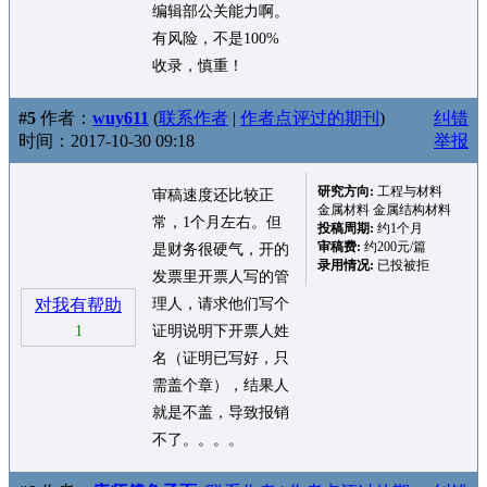
编辑部公关能力啊。
有风险，不是100%
收录，慎重！
#5
作者：
wuy611
(
联系作者
|
作者点评过的期刊
)
纠错
时间：2017-10-30 09:18
举报
研究方向:
工程与材料
审稿速度还比较正
金属材料 金属结构材料
常，1个月左右。但
投稿周期:
约1个月
审稿费:
约200元/篇
是财务很硬气，开的
录用情况:
已投被拒
发票里开票人写的管
对我有帮助
理人，请求他们写个
1
证明说明下开票人姓
名（证明已写好，只
需盖个章），结果人
就是不盖，导致报销
不了。。。。