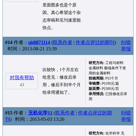
里面图多也是个原
因。真心希望这个杂
志审稿和见刊速度能
快点。
#14
作者：
qidi871114
(
联系作者
|
作者点评过的期刊
)
纠错
时间：2013-08-21 15:39
举报
研究方向:
工程与材料
金属材料 极端条件下使
比较快，1个月左右
用的金属材料
对我有帮助
给意见：修改后录
投稿周期:
约3个月
审稿费:
约100元/篇
43
用，修后不到半个月
版面费:
约500元/页
给录用通知了。
录用情况:
已投修改后录
用
#15
作者：
无机化学11
(
联系作者
|
作者点评过的期
纠错
刊
)
时间：2013-05-03 13:26
举报
研究方向:
化学科学 无