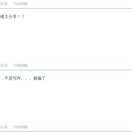
A红花
TA的回帖
谢楼主分享！！
A红花
TA的回帖
语，不是写作。。。被骗了
A红花
TA的回帖