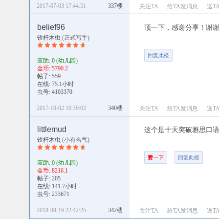
2017-07-03 17:44:51
337楼
关注TA
给TA发消息
送T
belief96
顶一下，感谢分享！谢
铁杆木虫
(正式写手)
回复此楼
应助: 0
(幼儿园)
金币: 5790.2
帖子: 559
在线: 75.1小时
虫号: 4103370
2017-10-02 10:39:02
340楼
关注TA
给TA发消息
送T
littlemud
这个是十天突破雅思口
铁杆木虫
(小有名气)
赞
一下
回复此楼
应助: 0
(幼儿园)
金币: 8216.1
帖子: 205
在线: 141.7小时
虫号: 233671
2018-09-16 22:42:25
342楼
关注TA
给TA发消息
送T