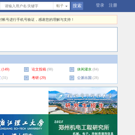
登录
注册
帖子
快对帐号进行手机号验证，感谢您的理解与支持！
生
(149)
>
论文投稿
(98)
>
休闲灌水
(84)
家
(31)
>
考研
(29)
>
公派出国
(28)