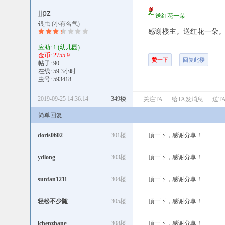
jjpz
送红花一朵
银虫
(小有名气)
感谢楼主。送红花一朵
应助: 1
(幼儿园)
金币: 2755.9
赞
一下
回复此楼
帖子: 90
在线: 59.3小时
虫号: 593418
2019-09-25 14:36:14
349楼
关注TA
给TA发消息
送T
简单回复
doris0602
301楼
顶一下，感谢分享！
ydlong
303楼
顶一下，感谢分享！
sunfan1211
304楼
顶一下，感谢分享！
轻松不少随
305楼
顶一下，感谢分享！
lchenzhang
308楼
顶一下，感谢分享！