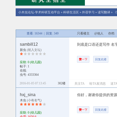
小木虫论坛-学术科研互动平台
»
科研生活区
»
外语学习
»
读写翻译
»
《
查看: 16344 | 回复: 349
只看楼主
@他人
存档
sambill12
到底是口语还是写作 名
新虫
(初入文坛)
赞
一下
回复此楼
应助: 0
(幼儿园)
帖子: 1
在线:
虫号: 4333364
2016-01-05 07:13:45
302楼
关注TA
给TA发消息
送T
hxj_sina
你好，谢谢你提供的资
木虫
(小有名气)
赞
一下
回复此楼
应助: 0
(幼儿园)
金币: 1650.6