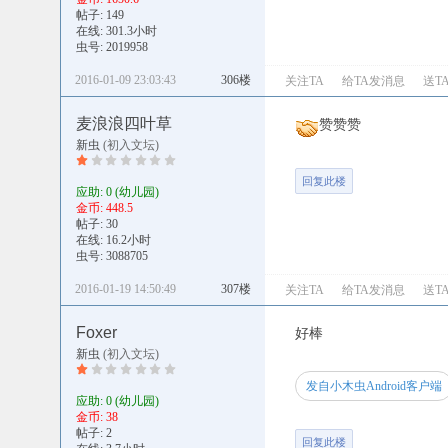
帖子: 149
在线: 301.3小时
虫号: 2019958
2016-01-09 23:03:43
306楼
关注TA
给TA发消息
送T
麦浪浪四叶草
赞赞赞
新虫
(初入文坛)
回复此楼
应助: 0
(幼儿园)
金币: 448.5
帖子: 30
在线: 16.2小时
虫号: 3088705
2016-01-19 14:50:49
307楼
关注TA
给TA发消息
送T
Foxer
好棒
新虫
(初入文坛)
发自小木虫Android客户端
应助: 0
(幼儿园)
金币: 38
帖子: 2
回复此楼