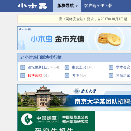
版块导航
客户端APP下载
应《网络安全法》要求，自2017年10月1
24小时热门版块排行榜
>
论坛更新日志
(4054)
>
虫友互识
(376)
>
学术会议
>
硕博家园
(51)
>
考博
(46)
>
博后之家