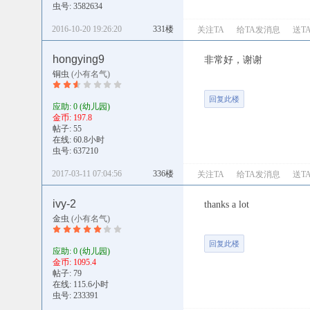
虫号: 3582634
2016-10-20 19:26:20
331楼
关注TA
给TA发消息
送T
hongying9
非常好，谢谢
铜虫
(小有名气)
回复此楼
应助: 0
(幼儿园)
金币: 197.8
帖子: 55
在线: 60.8小时
虫号: 637210
2017-03-11 07:04:56
336楼
关注TA
给TA发消息
送T
ivy-2
thanks a lot
金虫
(小有名气)
回复此楼
应助: 0
(幼儿园)
金币: 1095.4
帖子: 79
在线: 115.6小时
虫号: 233391