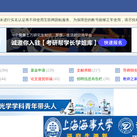
日起，未进行实名认证将不得使用互联网跟帖服务。为保障您的帐号能够正常使用，请尽
(294)
>
基金申请
(229)
>
文献求助
(217)
>
导师招
(44)
>
论文道贺祈福
(43)
>
招聘信息布告栏
(39)
>
教师之