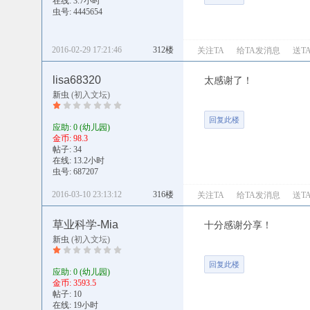
在线: 3.7小时
虫号: 4445654
2016-02-29 17:21:46
312楼
关注TA
给TA发消息
送T
lisa68320
太感谢了！
新虫
(初入文坛)
回复此楼
应助: 0
(幼儿园)
金币: 98.3
帖子: 34
在线: 13.2小时
虫号: 687207
2016-03-10 23:13:12
316楼
关注TA
给TA发消息
送T
草业科学-Mia
十分感谢分享！
新虫
(初入文坛)
回复此楼
应助: 0
(幼儿园)
金币: 3593.5
帖子: 10
在线: 19小时