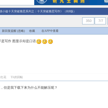
慎小嶷十天突破雅思系列之：十天突破雅思写作》（剑8版）
350
7/7
新回复提醒
(忽略)
收藏
在APP中查看
字是写作 图显示却是口语
A红花
TA的回帖
源，但是我下载下来为什么不能解压呢？