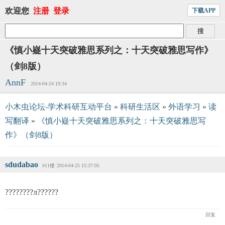
欢迎您
注册
登录
下载APP
《慎小嶷十天突破雅思系列之：十天突破雅思写作》
（剑8版）
AnnF
2014-04-24 19:34
小木虫论坛-学术科研互动平台
»
科研生活区
»
外语学习
»
读
写翻译
»
《慎小嶷十天突破雅思系列之：十天突破雅思写
作》（剑8版）
sdudabao
#11楼
2014-04-25 15:37:05
????????л??????
回复