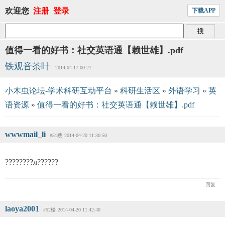
欢迎您
注册
登录
下载APP
值得一看的好书：社交英语通【赖世雄】.pdf
铁观音茶叶
2014-04-17 00:27
小木虫论坛-学术科研互动平台
»
科研生活区
»
外语学习
»
英
语资源
»
值得一看的好书：社交英语通【赖世雄】.pdf
wwwmail_li
#51楼
2014-04-20 11:30:50
????????л??????
回复
laoya2001
#52楼
2014-04-20 11:42:40