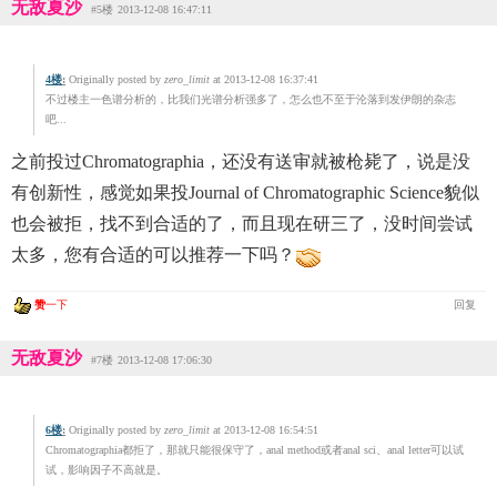
无敌夏沙
#5楼
2013-12-08 16:47:11
4楼
:
Originally posted by
zero_limit
at 2013-12-08 16:37:41
不过楼主一色谱分析的，比我们光谱分析强多了，怎么也不至于沦落到发伊朗的杂志
吧...
之前投过Chromatographia，还没有送审就被枪毙了，说是没
有创新性，感觉如果投Journal of Chromatographic Science貌似
也会被拒，找不到合适的了，而且现在研三了，没时间尝试
太多，您有合适的可以推荐一下吗？
赞
一下
回复
无敌夏沙
#7楼
2013-12-08 17:06:30
6楼
:
Originally posted by
zero_limit
at 2013-12-08 16:54:51
Chromatographia都拒了，那就只能很保守了，anal method或者anal sci、anal letter可以试
试，影响因子不高就是。