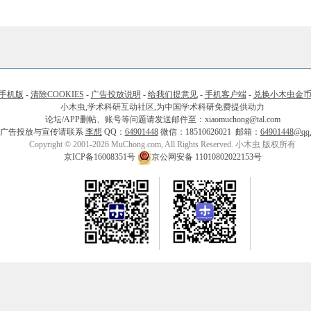
手机版
-
清除COOKIES
-
广告投放说明
-
给我们提意见
-
手机客户端
-
兑换小木虫金
小木虫,学术科研互动社区,为中国学术科研免费提供动力
论坛/APP删帖、账号等问题请发送邮件至：xiaomuchong@tal.com
广告投放与宣传请联系
李想
QQ：
64901448
微信：18510626021 邮箱：
64901448@qq
Copyright © 2001-2026 MuChong.com, All Rights Reserved. 小木虫 版权所有
京ICP备16008351号
京公网安备 11010802022153号