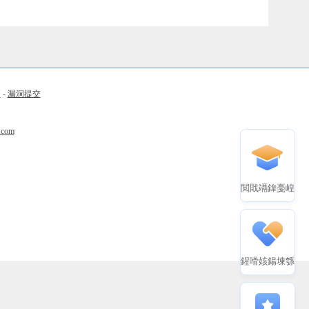
币
-
漏洞提交
.com
閲戝竵鍏戞崲
鍟嗗姟鍚堜綔