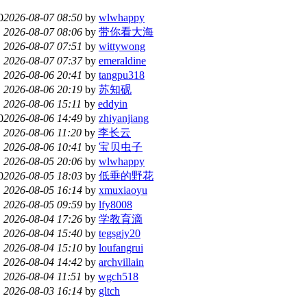
0
2026-08-07 08:50
by
wlwhappy
2026-08-07 08:06
by
带你看大海
2026-08-07 07:51
by
wittywong
2026-08-07 07:37
by
emeraldine
2026-08-06 20:41
by
tangpu318
2026-08-06 20:19
by
苏知砚
2026-08-06 15:11
by
eddyin
0
2026-08-06 14:49
by
zhiyanjiang
2026-08-06 11:20
by
李长云
2026-08-06 10:41
by
宝贝虫子
2026-08-05 20:06
by
wlwhappy
0
2026-08-05 18:03
by
低垂的野花
2026-08-05 16:14
by
xmuxiaoyu
2026-08-05 09:59
by
lfy8008
2026-08-04 17:26
by
学教育滴
2026-08-04 15:40
by
tegsgjy20
2026-08-04 15:10
by
loufangrui
2026-08-04 14:42
by
archvillain
2026-08-04 11:51
by
wgch518
2026-08-03 16:14
by
gltch