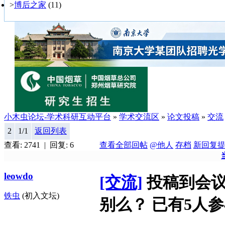
>
博后之家
(11)
小木虫论坛-学术科研互动平台
»
学术交流区
»
论文投稿
»
交流
2
1/1
返回列表
查看: 2741 | 回复: 6
查看全部回帖
@他人
存档
新回复
leowdo
[交流]
投稿到会议
铁虫
(初入文坛)
别么？
已有5人