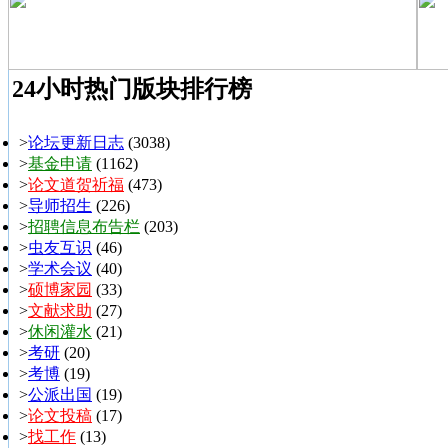
24小时热门版块排行榜
>
论坛更新日志
(3038)
>
基金申请
(1162)
>
论文道贺祈福
(473)
>
导师招生
(226)
>
招聘信息布告栏
(203)
>
虫友互识
(46)
>
学术会议
(40)
>
硕博家园
(33)
>
文献求助
(27)
>
休闲灌水
(21)
>
考研
(20)
>
考博
(19)
>
公派出国
(19)
>
论文投稿
(17)
>
找工作
(13)