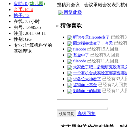
应助: 0
(幼儿园)
投稿到会议，会议承诺会发表到核
金币: 65.4
回复此楼
帖子: 12
在线: 7.7小时
» 猜你喜欢
虫号: 1398535
注册: 2011-09-11
已经有3
听说今天filecode变了
性别: GG
已经有
固定端突然变了，今天
专业: 计算机科学的
已经有15人回复
filecode
基础理论
已经有8人回复
基金中了
已经有11人回复
filecode
大家散了吧，后缀研究没有意
一个有机合成实验室都需要哪
已经有33人
求各位大神看下
已经有7人回
咨询面上基金
已经有11人
影响面上的因素
高级回复