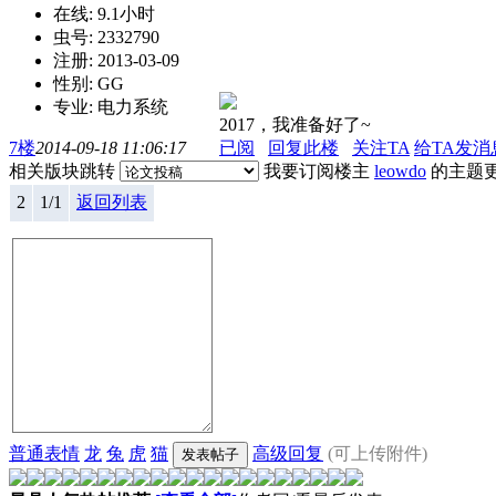
在线: 9.1小时
虫号: 2332790
注册: 2013-03-09
性别: GG
专业: 电力系统
2017，我准备好了~
7楼
2014-09-18 11:06:17
已阅
回复此楼
关注TA
给TA发消
相关版块跳转
我要订阅楼主
leowdo
的主题
2
1/1
返回列表
普通表情
龙
兔
虎
猫
高级回复
(可上传附件)