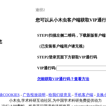
途径2
您可以从小木虫客户端获取VIP通
STEP1
扫描左侧二维码，下载新版客户端
览
（已安装客户端用户请无视）
STEP2
登录页面下方获取VIP通行码
VIP通行码:
怎能获取VIP通行码？查看方法
除COOKIES
-
广告投放说明
-
给我们提意见
-
手机客户端
-
兑换
小木虫,学术科研互动社区,为中国学术科研免费提供动力