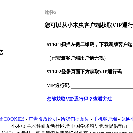
途径2
您可以从小木虫客户端获取VIP通
STEP1
扫描左侧二维码，下载新版客户端
览
（已安装客户端用户请无视）
STEP2
登录页面下方获取VIP通行码
VIP通行码:
怎能获取VIP通行码？查看方法
除COOKIES
-
广告投放说明
-
给我们提意见
-
手机客户端
-
兑换
小木虫,学术科研互动社区,为中国学术科研免费提供动力