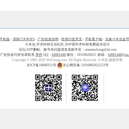
手机版
-
清除COOKIES
-
广告投放说明
-
给我们提意见
-
手机客户端
-
兑换小木虫金
小木虫,学术科研互动社区,为中国学术科研免费提供动力
论坛/APP删帖、账号等问题请发送邮件至：xiaomuchong@tal.com
广告投放与宣传请联系
李想
QQ：
64901448
微信：18510626021 邮箱：
64901448@qq
Copyright © 2001-2026 MuChong.com, All Rights Reserved. 小木虫 版权所有
京ICP备16008351号
京公网安备 11010802022153号