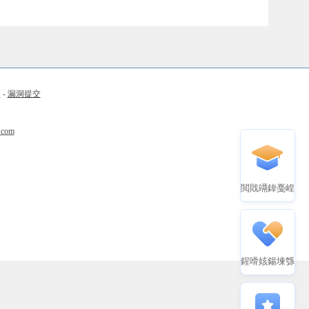
币
-
漏洞提交
.com
閲戝竵鍏戞崲
鍟嗗姟鍚堜綔