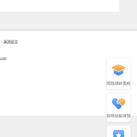
币
-
漏洞提交
.com
閲戝竵鍏戞崲
鍟嗗姟鍚堜綔