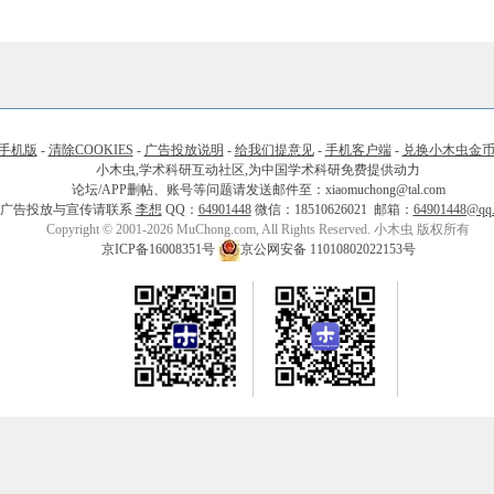
手机版
-
清除COOKIES
-
广告投放说明
-
给我们提意见
-
手机客户端
-
兑换小木虫金
小木虫,学术科研互动社区,为中国学术科研免费提供动力
论坛/APP删帖、账号等问题请发送邮件至：xiaomuchong@tal.com
广告投放与宣传请联系
李想
QQ：
64901448
微信：18510626021 邮箱：
64901448@qq
Copyright © 2001-2026 MuChong.com, All Rights Reserved. 小木虫 版权所有
京ICP备16008351号
京公网安备 11010802022153号