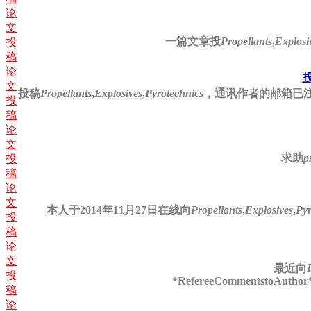
论
文
一篇文章投
Propellants
,
Explosi
投
稿
论
文
投稿
Propellants
,
Explosives
,
Pyrotechnics
，通讯作者的邮箱已
投
稿
论
文
求助
p
投
稿
论
文
本人于2014年11月27日在线向
Propellants
,
Explosives
,
Pyr
投
稿
论
文
最近向
投
*RefereeCommentstoAuthor*R
稿
论