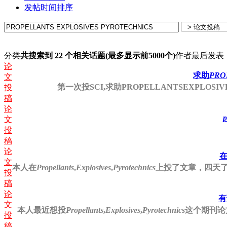
发帖时间排序
分类
共搜索到 22 个相关话题(最多显示前5000个)
作者
最后发表
论
求助
PRO
文
第一次投SCI,求助PROPELLANTSEXPL
投
稿
论
p
文
投
稿
论
文
本人在
Propellants
,
Explosives
,
Pyrotechnics
上投了文章，四天了
投
稿
论
有
文
本人最近想投
Propellants
,
Explosives
,
Pyrotechnics
这个期刊论
投
稿