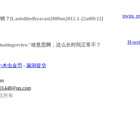
nwpu_p
tedbyavast2009on2012-1-22at09:12]
H-wei
tingreview"啥意思啊，这么长时间正常不？
小木虫金币
-
漏洞提交
om
01448@qq.com
虫 版权所有