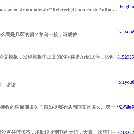
longbi
ics
'pepict.fraunhofer.de'*Referee(s)CommentstoAuthor...
xiayou
，怎么看是几区的额？菜鸟一枚，请赐教
文模板，发现模板中正文的的字体是Arial10号，段间
8152925
xiayou
等，谢谢
惊鸿照
，假如接收的话周期多久？假如据稿的话周期又是多久。第一
ision一直没有任何状态，求助投此期刊的大姐，大哥，此期刊一
8213222