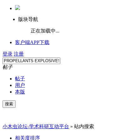
版块导航
正在加载中...
客户端APP下载
登录
注册
帖子
帖子
用户
本版
小木虫论坛-学术科研互动平台
» 站内搜索
相关度排序