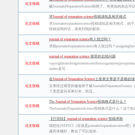
论文投稿
被JournalofSeparationScience拒绝了。有类似的
求
Journal
of
separation
science
投稿须知及相关格式
论文投稿
求Journalofseparationscience投稿
投稿说明的话，请发到我的邮箱：...
journal
of
separation
science
有人投过吗？
论文投稿
求助journalofseparationscience有人投过吗？ass
journal
of
separation
science
接受的后续问题
论文投稿
copyrighttransferagreementcontributorsignaturetypeor
umber是写...
在
Journal
of
Separation
Science
上发表文章是不是都必须订购
论文投稿
文章经过艰苦的修改终于被JournalofSeparationScie
了意思是叫买单行本，而且...
The
Journal
of
Separation
Science
投稿格式是什么？
论文投稿
TheJournalofSeparationScience投稿格式是什
【已完结】
journal
of
separation
science
投稿求助
论文投稿
我想往JSEPSCI（应该是journalofseparat
越具体越好，教会了可以追加...