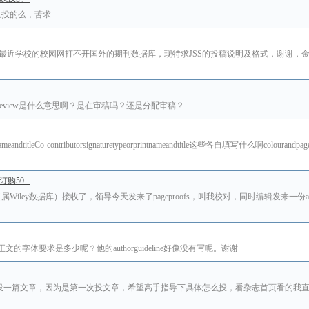
杂志可以投的么，苦求
须知及相关格式，由于最近学校的校园网打不开国外的期刊数据库，现特求JSS的投稿说明及格式，谢谢
igningforreview是什么意思啊？是在审稿吗？还是分配审稿？
printnameandtitleCo-contributorsignaturetypeorprintnameandtitle这些各自填写什么啊colourandp
50...
nce（属Wiley数据库）接收了，领导今天发来了pageproofs，叫我校对，同时编辑发来一份arepr
么？这个的正文的字体要求是多少呢？他的authorguideline好像没有写呢。谢谢
ionscience吧）投一篇文章，因为是第一次投文章，希望高手指导下具体怎么投，看杂志首页看