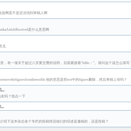
呢？急急急啊是不是还没找到审稿人啊
ikaArticleReceived是什么意思啊
点意见
greement里，有一项关于超过八页要交费的说明，后面紧接着“billto：”。请问这个该怎么填写
oremovethefiguresfromthetextfile.他的意思是把text中的figures删除，然后单独上传吗？
..
虫友吗？指点一下
..
nce的投稿情况有牛人介绍下这本杂志各个专栏的投稿情况他们的综述是邀稿的，还是投稿？