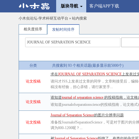
版块导航
客户端APP下载
小木虫论坛-学术科研互动平台
» 站内搜索
相关度排序
发帖时间排序
分类
共搜索到 93 个相关话题(最多显示前5000个)
求在
JOURNAL
OF
SEPARATION
SCIENCE
上发表过文
论文投稿
请问才JSS上发表过文章的同学，文章刚接受后，编
稿没有经验，担心弄错，请行家里手...
谁知道
journal
of
separation
science
的投稿指南，论文格式在
论文投稿
谁知道journalofseparationscience的投稿指
Journal
of
Separation
Science
的图片分辨率问题
论文投稿
准备投JournalofSeparationScience，可是对
调为800-1200呢？...
被
Journal
of
Separation
Science
拒绝了。有类似的杂志可以