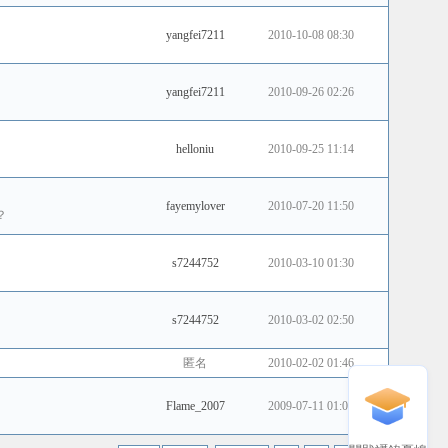
yangfei7211
2010-10-08 08:30
yangfei7211
2010-09-26 02:26
helloniu
2010-09-25 11:14
fayemylover
2010-07-20 11:50
？
s7244752
2010-03-10 01:30
s7244752
2010-03-02 02:50
匿名
2010-02-02 01:46
Flame_2007
2009-07-11 01:07