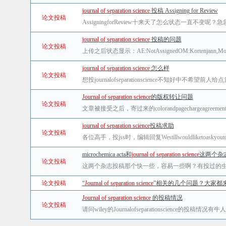
journal
of
separation
science
投稿 Assigning for Review
论文投稿
AssigningforReview十来天了怎么状态一直不变
journal
of
separation
science
投稿的问题
论文投稿
上传之后状态显示：AE:NotAssignedOM:Kortenjann,Mon
journal
of
separation
science
怎么样
论文投稿
想投journalofseparationscience不知好中不希望前人给
Journal
of
separation
science
的版权转让问题
论文投稿
文章被接受之后，寄过来的colorandpagechargea
journal
of
separation
science
投稿求助
论文投稿
各位高手，投jss时，编辑回复Westillwouldliketoaskyout
microchemica acta和
journal
of
separation
science
这两个杂志.
论文投稿
这两个杂志投稿那个快一些，容易一些啊？有投过的
论文投稿
“
Journal
of
separation
science
”相关的几个问题？大家都来.
Journal
of
separation
science
的投稿情况
论文投稿
请问wiley的Journalofseparationscie