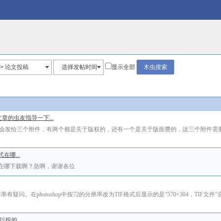
> 论文投稿
选择发帖时间
显示全部
章的虫友指导一下...
辑会发给三个附件，有两个都是关于版权的，还有一个是关于版面费的，这三个附件需
哪...
南，论文格式在哪下载啊？急啊，谢谢各位
于图片的分辨率有疑问。在photoshop中按72的分辨率改为TIF格式后显示的是“570×304，TI
投的...