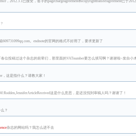
e，2012.3.1已接受，签字的pagechargeagreement和copyrighttransferagreement已
?
nce，发邮箱609731099qq.com。endnote的官网的格式不好用了，要求更新了
投稿过这个杂志的前辈们，那里面的VATnumber要怎么填写啊？谢谢啦~发自小木虫an
ber，这是指什么？请教大家！
odden,JenniferArticleReceived这是什么意思，是还没找到审稿人吗？谢谢了！
什么？
ience
杂志的网站吗？我怎么进不去