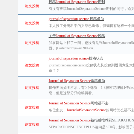
投稿
Journal
of
Separation
Science
期刊
论文投稿
有没有投稿JournalofSeparationScience期刊的同行，论
journal
of
separation
science
投稿求助
论文投稿
本人投了分离科学的文章已返修，但编辑有这样一个问题“EachTableandFigurem
关于
Journal
of
Separation
Science
投稿
论文投稿
我在网站上找了一圈，也没有见到JournalofSeparati
西。[Lasteditedbyavast2009on...
journal
of
separation
science
投稿状态
论文投稿
journalofseparationscience投稿状态从投稿到
审了？
Journal
of
Separation
Science
返稿求助
论文投稿
操作界面如图所示，有5个选项，1-3很容易理解1传cl
息，但是这部分只给编辑看。...
Journal
of
Separation
Science
网站进不去
论文投稿
各位虫友，
Journal
of
Separation
Science
的网站怎么进不
Journal
of
Separation
Science
被拒后推荐到SEPARATION SC
论文投稿
SEPARATIONSCIENCEPLUS请问是SCI吗，