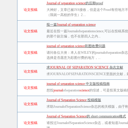
Journal
of
separation
science
的后期proof
论文投稿
大神好，文章已被JSS接收，但是这个Proof有些
（我就一高校的学生）2....
投一篇
Journal
of
separation
science
论文投稿
最近在投一篇Journalofseparationscie
的那个副主编，也不在那四人之内...
journal
of
separation
science
彩图收费问题
论文投稿
请问各位大侠：本人在WILEY的journalofsep
选择是否愿意为彩图付费的地方，...
求
JOURNAL
OF
SEPARATION
SCIENCE
杂志文献
论文投稿
求JOURNALOFSEPARATIONSCIENCE里面
journal
of
separation
science
中文版投稿指南
论文投稿
想投
journal
ofseparation
science
的综述，可是投英文版稿
Journal
of
Separation
Science
投稿模版
论文投稿
求助JournalofSeparationScience杂志的
Journal
of
Separation
Science
的 short communication格式
论文投稿
谁投过JournalofSeparationScience杂志，或者知道Journa