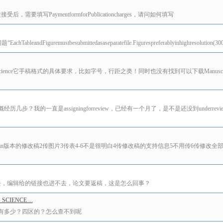
文接受后，需要填写PaymentformforPublicationcharges，请问如何填写
ustbesubmittedasaseparatefile.Figurespreferablyinhighresolution(300x300
onScience它手稿格式的具体要求，比如字号，行距之类！同时也没有找到可以下载Manuscrip
返回意见大概经历几步？我的一直是assigningforreview，已经有一个月了，是不是还没到under
ean版本的修改稿2传图片3传表4-6不是很明白4传修改稿的支持信息5不用传6传修改
去，编辑给的链接也进不去，论文要返稿，这是怎么回事？
IENCE ...
影响因子有多少？四区的？怎么查不到呢