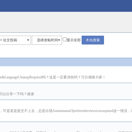
> 论文投稿
选择发帖时间
显示全部
sion&LanguageCleanupRequired吗？这是一定要润色吗？万分感谢大家！
可以分享一下吗？谢谢
篇杂志，可是老是提交不上去，总是出现Aminimumof3preferredreviewersisrequired