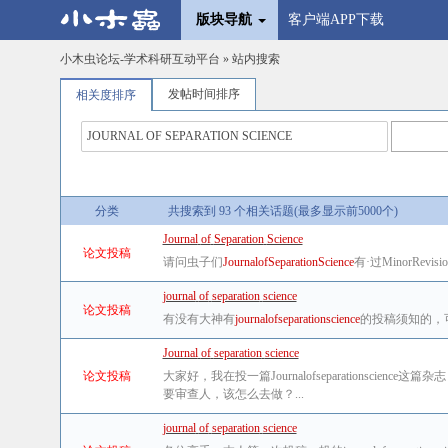
版块导航
客户端APP下载
小木虫论坛-学术科研互动平台
» 站内搜索
发帖时间排序
相关度排序
分类
共搜索到 93 个相关话题(最多显示前5000个)
Journal
of
Separation
Science
论文投稿
请问虫子们
Journal
of
Separation
Science
有·过MinorRevi
journal
of
separation
science
论文投稿
有没有大神有
journal
of
separation
science
的投稿须知的，
Journal
of
separation
science
论文投稿
大家好，我在投一篇Journalofseparationscience这
要审查人，该怎么去做？...
journal
of
separation
science