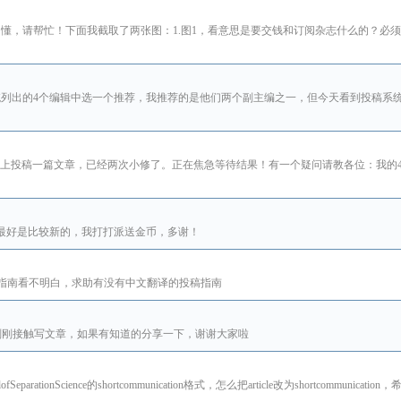
地方不懂，请帮忙！下面我截取了两张图：1.图1，看意思是要交钱和订阅杂志什么的？必
nce,可以在投稿系统列出的4个编辑中选一个推荐，我推荐的是他们两个副主编之一，但今天看到投稿
aration杂志上投稿一篇文章，已经两次小修了。正在焦急等待结果！有一个疑问请教各位：
的文献，最好是比较新的，我打打派送金币，多谢！
指南看不明白，求助有没有中文翻译的投稿指南
相关模版，由于刚刚接触写文章，如果有知道的分享一下，谢谢大家啦
lofSeparationScience的shortcommunication格式，怎么把article改为shortcommuni