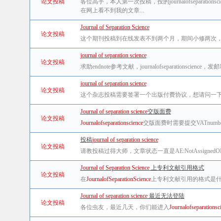
论文投稿
各位高手，本人第一次投稿，投的journalofseparationscienc
在网上看不到我的文章...
Journal
of
Separation
Science
论文投稿
这个期刊投稿到在线发表不到两个月，期间小修两次，
journal
of
separation
science
论文投稿
求助endnote参考文献，journalofseparationscie
journal
of
separation
science
论文投稿
这个杂志投稿需要签署一个出版付费协议，想请问一下各位
Journal
of
separation
science
交版面费
论文投稿
Journal
of
separation
science
交版面费时需要提交VATnum
投稿
journal
of
separation
science
论文投稿
请教投稿过得大师，文章状态一直是AE:NotAssignedOM:R
Journal
of
Separation
Science
上专利文献引用格式
论文投稿
在
Journal
of
Separation
Science
上专利文献引用的格式是
Journal
of
separation
science
最近无法登陆
论文投稿
各位虫友，最近几天，你们能进入
Journal
of
separation
sc