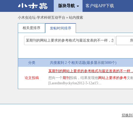
版块导航
客户端APP下载
小木虫论坛-学术科研互动平台
» 站内搜索
相关度排序
发帖时间排序
分类
共搜索到 2 个相关话题(最多显示前5000个)
某期刊的网站上要求的参考格式与最近发表的不一样
论文投稿
想向一个
期刊
投稿，结果发现他
网站上要求的参考
文
[Lasteditedbyckyfon2012-5-12at15:...
切换到