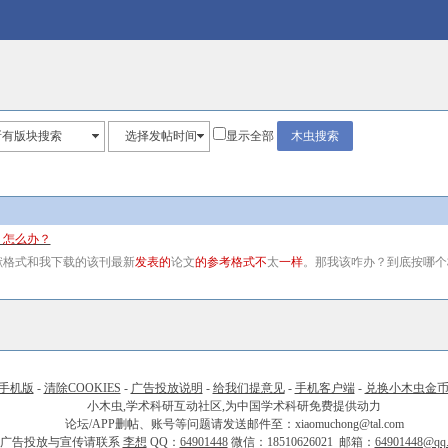
所有版块搜索
选择发帖时间
显示全部
，怎么办？
献格式和我下载的该刊最新
发表的
论文
的参考格式不
太
一样
。那我该咋办？到底按哪个
手机版
-
清除COOKIES
-
广告投放说明
-
给我们提意见
-
手机客户端
-
兑换小木虫金
小木虫,学术科研互动社区,为中国学术科研免费提供动力
论坛/APP删帖、账号等问题请发送邮件至：xiaomuchong@tal.com
广告投放与宣传请联系
李想
QQ：
64901448
微信：18510626021 邮箱：
64901448@qq