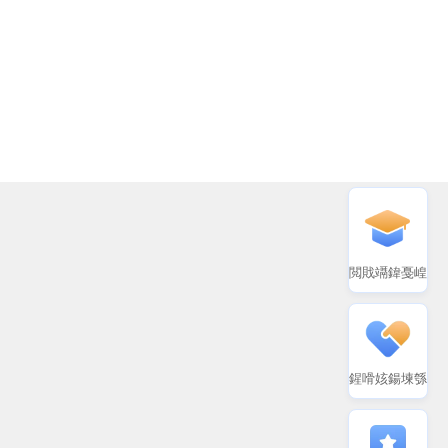
閲戝竵鍏戞崲
鍟嗗姟鍚堜綔