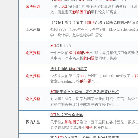
硕博家园
于是，
SCI
为科研管理者提供了数量以外的参数，可以
文，而且要高
影响因子的
期刊论文和高被...
【转帖】数学全文电子
期刊
介绍（如果觉得有用的话
土木建筑
0196-8858，1980年创刊，全年8期，ElsevierScienc
学、统计学、数学生物学和理论...
SCI
录用经历
论文投稿
一个三区的
SCI
影响因子
不到1，算是最优控制领域里
其中有一个审稿人提
的问题
很刁钻，另外...
博士期间两篇
sci
的感受
论文投稿
今天本人的第二篇
sci
，被NPJdigitalmedicine接收了，
影
文章interesting，提
的问题
也...
SCI
医学论文的写作、定位及发表策略分析
论文投稿
对从事生物学、医学与药学专业的研究生而言，能让
表格内将采用IF升序或降序的方法排列。...
SCI
论文写作全攻略
职场人生
关于杂志
影响因子
选取：园子里同仁各抒己见，很多仁
者是谁,哪篇文章,哪个
期刊
,这样以后...