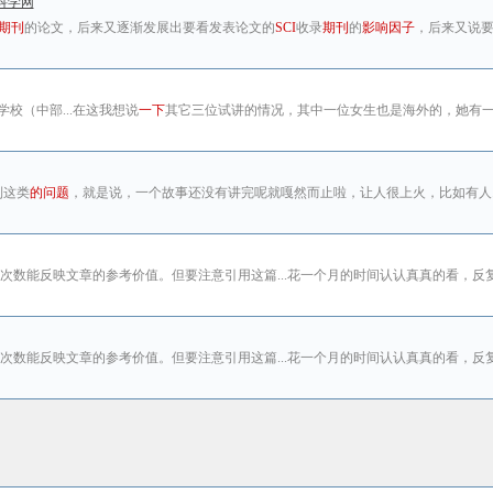
科学网
期刊
的论文，后来又逐渐发展出要看发表论文的
SCI
收录
期刊
的
影响因子
，后来又说要
校（中部...在这我想说
一下
其它三位试讲的情况，其中一位女生也是海外的，她有
到这类
的问题
，就是说，一个故事还没有讲完呢就嘎然而止啦，让人很上火，比如有人.
次数能反映文章的参考价值。但要注意引用这篇...花一个月的时间认认真真的看，反
次数能反映文章的参考价值。但要注意引用这篇...花一个月的时间认认真真的看，反