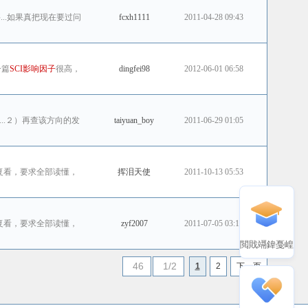
...如果真把现在要过问
fcxh1111
2011-04-28 09:43
一篇
SCI影响因子
很高，
dingfei98
2012-06-01 06:58
..２）再查该方向的发
taiyuan_boy
2011-06-29 01:05
复看，要求全部读懂，
挥泪天使
2011-10-13 05:53
复看，要求全部读懂，
zyf2007
2011-07-05 03:19
閲戝竵鍏戞崲
46
1/2
1
2
下一页