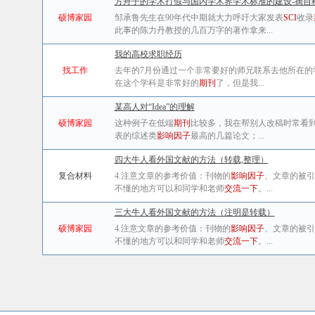
方舟子的学术打假与国内学术界学术标准的建设-摘自
硕博家园
邹承鲁先生在90年代中期就大力呼吁大家发表
SCI
收录
此事的陈力丹教授的几百万字的著作拿来...
我的高校求职经历
找工作
去年的7月份通过一个非常要好的师兄联系去他所在的学
在这个学科是非常好的
期刊
了，但是我...
某高人对“Idea”的理解
硕博家园
这种例子在低端
期刊
比较多，我在帮别人改稿时常看
表的综述类
影响因子
最高的几篇论文；...
四大牛人看外国文献的方法（转载,整理）
复合材料
4.注意文章的参考价值：刊物的
影响因子
、文章的被引
不懂的地方可以和同学和老师
交流一下
。...
三大牛人看外国文献的方法（注明是转载）
硕博家园
4.注意文章的参考价值：刊物的
影响因子
、文章的被引
不懂的地方可以和同学和老师
交流一下
。...