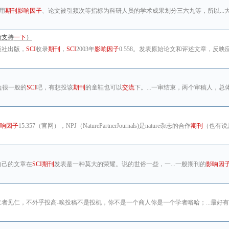
用
期刊影响因子
、论文被引频次等指标为科研人员的学术成果划分三六九等，所以...
请支持
一下
）
e出版社出版，
SCI
收录
期刊
，
SCI
2003年
影响因子
0.558。发表原始论文和评述文章，反
边很一般的
SCI
吧，有想投该
期刊
的童鞋也可以
交流
下。...一审结束，两个审稿人，
响因子
15.357（官网），NPJ（NaturePartnerJournals)是nature杂志的合作
期刊
（也有说
自己的文章在
SCI期刊
发表是一种莫大的荣耀。说的世俗一些，一...一般期刊的
影响因
者见仁，不外乎投高-唉投稿不是投机，你不是一个商人你是一个学者咯哈；...最好