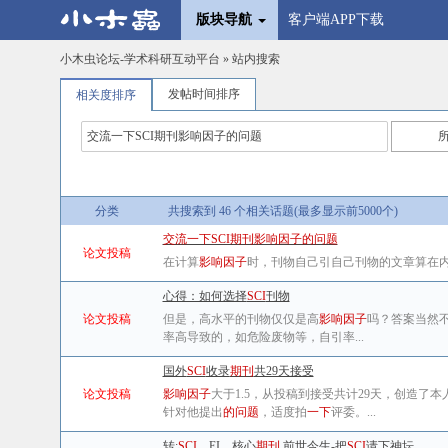
版块导航
客户端APP下载
小木虫论坛-学术科研互动平台
» 站内搜索
发帖时间排序
相关度排序
分类
共搜索到 46 个相关话题(最多显示前5000个)
交流一下SCI期刊影响因子的问题
论文投稿
在计算
影响因子
时，刊物自己引自己刊物的文章算在
心得：如何选择
SCI
刊物
论文投稿
但是，高水平的刊物仅仅是高
影响因子
吗？答案当然
率高导致的，如危险废物等，自引率...
国外
SCI
收录
期刊
共29天接受
论文投稿
影响因子
大于1.5，从投稿到接受共计29天，创造了
针对他提出
的问题
，适度拍
一下
评委。...
转:
SCI
、EI、核心
期刊
前世今生-把
SCI
请下神坛