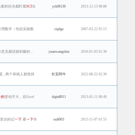
大家的目光都盯着
SCI
论
ychf8130
2013-12-13 08:08
映应用数学（包括实验数
cuplgz
2007-03-22 05:15
总体意见都还挺积极的，
yuanwangshui
2016-01-05 01:30
是...两个审稿人都觉得
长安阿牛
2022-08-22 02:39
子的
变动不大，在Excel
dajin8011
2013-01-11 08:49
有意识的记
一下
,看
一下
作
ou8003
2015-11-07 01:55