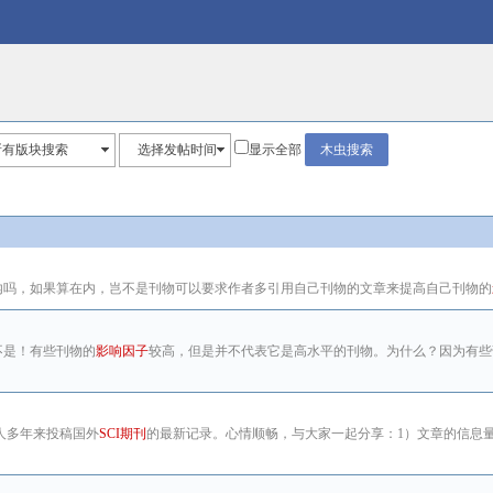
所有版块搜索
选择发帖时间
显示全部
内吗，如果算在内，岂不是刊物可以要求作者多引用自己刊物的文章来提高自己刊物的
不是！有些刊物的
影响因子
较高，但是并不代表它是高水平的刊物。为什么？因为有些
本人多年来投稿国外
SCI期刊
的最新记录。心情顺畅，与大家一起分享：1）文章的信息量要