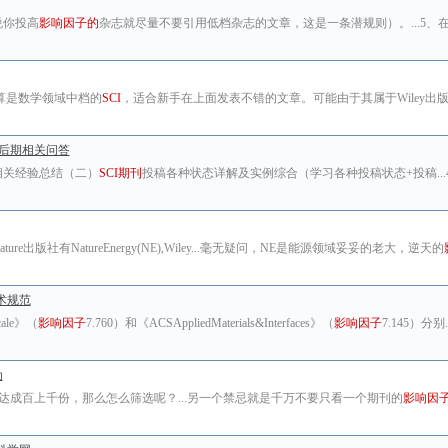
说你投高
影响因子的
杂志就尽量不要引用低档杂志的文章，这是一条潜规则）。...5、
算是数学领域中档的
SCI
，适合新手在上面发表不错的文章。可能由于其属于Wiley出
后期相关问答
相关经验总结（二）
SCI期刊
投稿各种状态详解及实例综合（学习各种投稿状态+投稿...
re出版社有NatureEnergy(NE),Wiley...毫无疑问，NE是能源领域妥妥的老大，逆天的
术规范
cale》（
影响因子
7.760）和《ACSAppliedMaterials&Interfaces》（
影响因子
7.145）分
为
达成百上千份，那么怎么筛选呢？...另一个禁忌就是千万不要只看一个期刊的
影响因