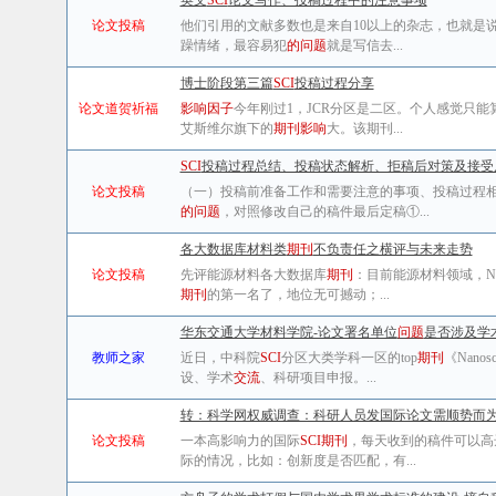
英文
SCI
论文写作、投稿过程中的注意事项
论文投稿
他们引用的文献多数也是来自10以上的杂志，也就是
躁情绪，最容易犯
的问题
就是写信去...
博士阶段第三篇
SCI
投稿过程分享
论文道贺祈福
影响因子
今年刚过1，JCR分区是二区。个人感觉只能
艾斯维尔旗下的
期刊影响
大。该期刊...
SCI
投稿过程总结、投稿状态解析、拒稿后对策及接受
论文投稿
（一）投稿前准备工作和需要注意的事项、投稿过程
的问题
，对照修改自己的稿件最后定稿①...
各大数据库材料类
期刊
不负责任之横评与未来走势
论文投稿
先评能源材料各大数据库
期刊
：目前能源材料领域，Natu
期刊
的第一名了，地位无可撼动；...
华东交通大学材料学院-论文署名单位
问题
是否涉及学
教师之家
近日，中科院
SCI
分区大类学科一区的top
期刊
《Nanos
设、学术
交流
、科研项目申报。...
转：科学网权威调查：科研人员发国际论文需顺势而
论文投稿
一本高影响力的国际
SCI期刊
，每天收到的稿件可以高
际的情况，比如：创新度是否匹配，有...