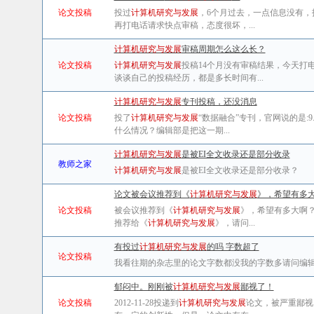
论文投稿
投过
计算机研究与发展
，6个月过去，一点信息没有，
再打电话请求快点审稿，态度很坏，...
计算机研究与发展
审稿周期怎么这么长？
论文投稿
计算机研究与发展
投稿14个月没有审稿结果，今天打
谈谈自己的投稿经历，都是多长时间有...
计算机研究与发展
专刊投稿，还没消息
论文投稿
投了
计算机研究与发展
“数据融合”专刊，官网说的是:
什么情况？编辑部是把这一期...
计算机研究与发展
是被EI全文收录还是部分收录
教师之家
计算机研究与发展
是被EI全文收录还是部分收录？
论文被会议推荐到《
计算机研究与发展
》，希望有多
论文投稿
被会议推荐到《
计算机研究与发展
》，希望有多大啊
推荐给《
计算机研究与发展
》，请问...
有投过
计算机研究与发展
的吗 字数超了
论文投稿
我看往期的杂志里的论文字数都没我的字数多请问编辑会
郁闷中。刚刚被
计算机研究与发展
鄙视了！
论文投稿
2012-11-28投递到
计算机研究与发展
论文，被严重鄙视