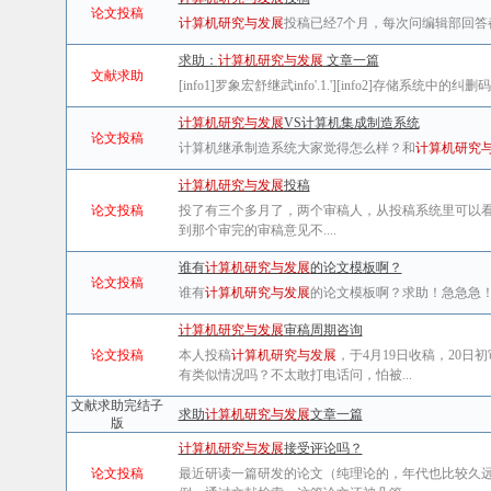
论文投稿
计算机研究与发展
投稿已经7个月，每次问编辑部回
求助：
计算机研究与发展
文章一篇
文献求助
[info1]罗象宏舒继武info'.1.'][info2]存储系统中的纠删码研究综
计算机研究与发展
VS计算机集成制造系统
论文投稿
计算机继承制造系统大家觉得怎么样？和
计算机研究
计算机研究与发展
投稿
论文投稿
投了有三个多月了，两个审稿人，从投稿系统里可以
到那个审完的审稿意见不....
谁有
计算机研究与发展
的论文模板啊？
论文投稿
谁有
计算机研究与发展
的论文模板啊？求助！急急急
计算机研究与发展
审稿周期咨询
论文投稿
本人投稿
计算机研究与发展
，于4月19日收稿，20
有类似情况吗？不太敢打电话问，怕被...
文献求助完结子
求助
计算机研究与发展
文章一篇
版
计算机研究与发展
接受评论吗？
论文投稿
最近研读一篇研发的论文（纯理论的，年代也比较久