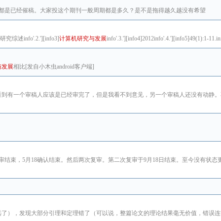
答都是已经催稿。大家投这个期刊一般周期都是多久？是不是拖得越久越没有希望
述info'.2.'][info3]
计算机研究与发展
info'.3.'][info4]2012info'.4.'][info5]49(1):1-11.inf
与发展
相比[发自小木虫android客户端]
看到有一个审稿人应该是已经审完了，但是我看不到意见，另一个审稿人还没有动静。
！
日初审结束，5月18确认结束。然后两次复审。第二次复审于9月18日结束。至今没有状
远了），发现大部分引理和定理错了（可以说，整篇论文的理论结果毫无价值，错误连