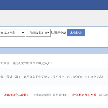
所有版块搜索
选择发帖时间
显示全部
权威期刊，他们论文的版面费大概是多少？
受损，最近，写了一篇图像方面中文论文，又怕被拒，唉，想问问虫友们这个杂志好中
、《
计算机研究与发展
》，《计算机学报》是很难推的，《
计算机研究与发展
》就不清