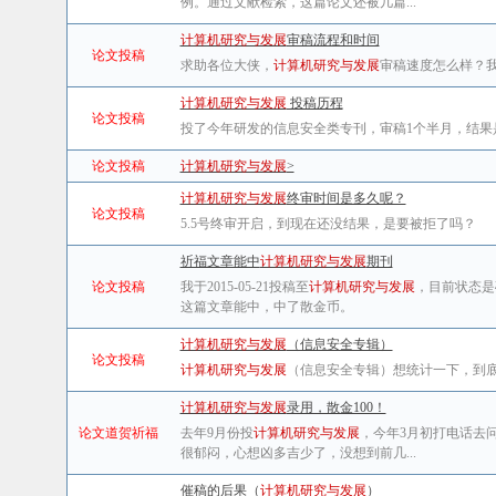
例。通过文献检索，这篇论文还被几篇...
计算机研究与发展
审稿流程和时间
论文投稿
求助各位大侠，
计算机研究与发展
审稿速度怎么样？
计算机研究与发展
投稿历程
论文投稿
投了今年研发的信息安全类专刊，审稿1个半月，结果
论文投稿
计算机研究与发展
>
计算机研究与发展
终审时间是多久呢？
论文投稿
5.5号终审开启，到现在还没结果，是要被拒了吗？
祈福文章能中
计算机研究与发展
期刊
论文投稿
我于2015-05-21投稿至
计算机研究与发展
，目前状态是
这篇文章能中，中了散金币。
计算机研究与发展
（信息安全专辑）
论文投稿
计算机研究与发展
（信息安全专辑）想统计一下，到
计算机研究与发展
录用，散金100！
论文道贺祈福
去年9月份投
计算机研究与发展
，今年3月初打电话去
很郁闷，心想凶多吉少了，没想到前几...
催稿的后果（
计算机研究与发展
）