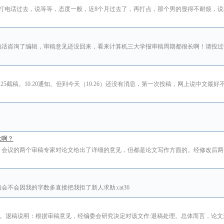
打电话过去，说等等，态度一般，近8个月过去了，再打点，那个男的显得不耐烦，说
电话咨询了编辑，审稿意见还没回来，看来计算机三大学报审稿周期都很长啊！请投过
9.25截稿。10.20通知。但到今天（10.26）还没有消息，第一次投稿，网上说中文最
大啊？
？会议的两个审稿专家对论文给出了详细的意见，但都是论文写作方面的。经修改后两
不会因我的字数多直接把我拒了新人求助:cat36
。退稿说明：根据审稿意见，经编委会研究决定对该文作:退稿处理。总体而言，论文