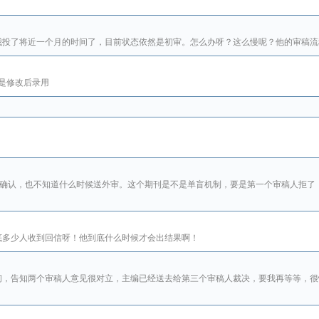
我投了将近一个月的时间了，目前状态依然是初审。怎么办呀？这么慢呢？他的审稿流
是修改后录用
确认，也不知道什么时候送外审。这个期刊是不是单盲机制，要是第一个审稿人拒了
底多少人收到回信呀！他到底什么时候才会出结果啊！
问，告知两个审稿人意见很对立，主编已经送去给第三个审稿人裁决，要我再等等，很