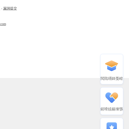
币
-
漏洞提交
.com
閲戝竵鍏戞崲
鍟嗗姟鍚堜綔