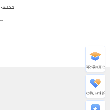
币
-
漏洞提交
.com
閲戝竵鍏戞崲
鍟嗗姟鍚堜綔