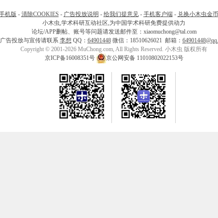
手机版
-
清除COOKIES
-
广告投放说明
-
给我们提意见
-
手机客户端
-
兑换小木虫金
小木虫,学术科研互动社区,为中国学术科研免费提供动力
论坛/APP删帖、账号等问题请发送邮件至：xiaomuchong@tal.com
广告投放与宣传请联系
李想
QQ：
64901448
微信：18510626021 邮箱：
64901448@qq
Copyright © 2001-2026 MuChong.com, All Rights Reserved. 小木虫 版权所有
京ICP备16008351号
京公网安备 11010802022153号