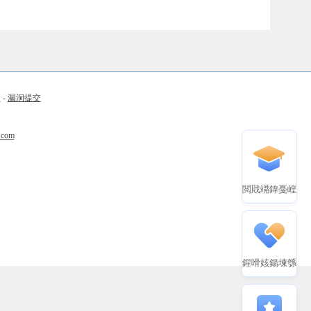
币
-
漏洞提交
.com
閲戝竵鍏戞崲
鍟嗗姟鍚堜綔