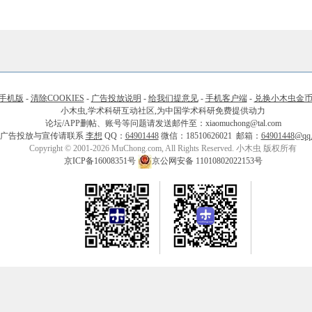
手机版
-
清除COOKIES
-
广告投放说明
-
给我们提意见
-
手机客户端
-
兑换小木虫金
小木虫,学术科研互动社区,为中国学术科研免费提供动力
论坛/APP删帖、账号等问题请发送邮件至：xiaomuchong@tal.com
广告投放与宣传请联系
李想
QQ：
64901448
微信：18510626021 邮箱：
64901448@qq
Copyright © 2001-2026 MuChong.com, All Rights Reserved. 小木虫 版权所有
京ICP备16008351号
京公网安备 11010802022153号