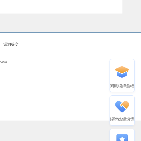
币
-
漏洞提交
.com
閲戝竵鍏戞崲
鍟嗗姟鍚堜綔