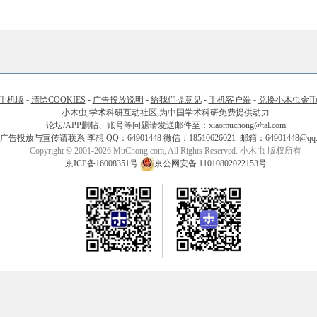
手机版
-
清除COOKIES
-
广告投放说明
-
给我们提意见
-
手机客户端
-
兑换小木虫金
小木虫,学术科研互动社区,为中国学术科研免费提供动力
论坛/APP删帖、账号等问题请发送邮件至：xiaomuchong@tal.com
广告投放与宣传请联系
李想
QQ：
64901448
微信：18510626021 邮箱：
64901448@qq
Copyright © 2001-2026 MuChong.com, All Rights Reserved. 小木虫 版权所有
京ICP备16008351号
京公网安备 11010802022153号