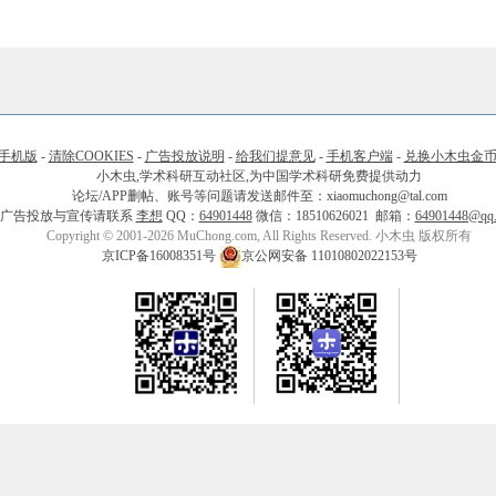
手机版
-
清除COOKIES
-
广告投放说明
-
给我们提意见
-
手机客户端
-
兑换小木虫金
小木虫,学术科研互动社区,为中国学术科研免费提供动力
论坛/APP删帖、账号等问题请发送邮件至：xiaomuchong@tal.com
广告投放与宣传请联系
李想
QQ：
64901448
微信：18510626021 邮箱：
64901448@qq
Copyright © 2001-2026 MuChong.com, All Rights Reserved. 小木虫 版权所有
京ICP备16008351号
京公网安备 11010802022153号