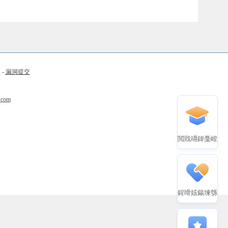
币
-
漏洞提交
.com
閲戝竵鍏戞崲
鍟嗗姟鍚堜綔