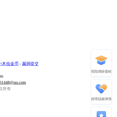
小木虫金币
-
漏洞提交
閲戝竵鍏戞崲
om
01448@qq.com
虫 版权所有
鍟嗗姟鍚堜綔