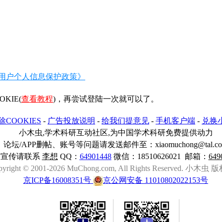
用户个人信息保护政策》
IE(
查看教程
)，再尝试登陆一次就可以了。
除COOKIES
-
广告投放说明
-
给我们提意见
-
手机客户端
-
兑换
小木虫,学术科研互动社区,为中国学术科研免费提供动力
论坛/APP删帖、账号等问题请发送邮件至：xiaomuchong@tal.c
与宣传请联系
李想
QQ：
64901448
微信：18510626021 邮箱：
649
pyright © 2001-2026 MuChong.com, All Rights Reserved. 小木
京ICP备16008351号
京公网安备 11010802022153号