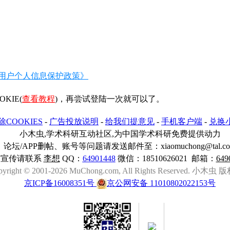
用户个人信息保护政策》
IE(
查看教程
)，再尝试登陆一次就可以了。
除COOKIES
-
广告投放说明
-
给我们提意见
-
手机客户端
-
兑换
小木虫,学术科研互动社区,为中国学术科研免费提供动力
论坛/APP删帖、账号等问题请发送邮件至：xiaomuchong@tal.c
与宣传请联系
李想
QQ：
64901448
微信：18510626021 邮箱：
649
pyright © 2001-2026 MuChong.com, All Rights Reserved. 小木
京ICP备16008351号
京公网安备 11010802022153号