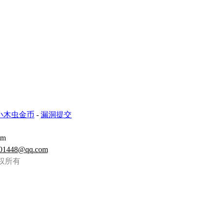
小木虫金币
-
漏洞提交
om
01448@qq.com
虫 版权所有