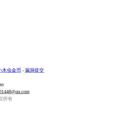
小木虫金币
-
漏洞提交
om
01448@qq.com
虫 版权所有