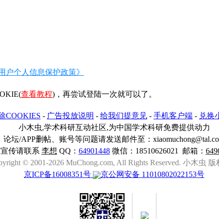
用户个人信息保护政策》
IE(
查看教程
)，再尝试登陆一次就可以了。
除COOKIES
-
广告投放说明
-
给我们提意见
-
手机客户端
-
兑换
小木虫,学术科研互动社区,为中国学术科研免费提供动力
论坛/APP删帖、账号等问题请发送邮件至：xiaomuchong@tal.c
与宣传请联系
李想
QQ：
64901448
微信：18510626021 邮箱：
649
pyright © 2001-2026 MuChong.com, All Rights Reserved. 小木
京ICP备16008351号
京公网安备 11010802022153号