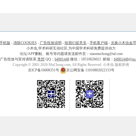
手机版
-
清除COOKIES
-
广告投放说明
-
给我们提意见
-
手机客户端
-
兑换小木虫金
小木虫,学术科研互动社区,为中国学术科研免费提供动力
论坛/APP删帖、账号等问题请发送邮件至：xiaomuchong@tal.com
广告投放与宣传请联系
李想
QQ：
64901448
微信：18510626021 邮箱：
64901448@qq
Copyright © 2001-2026 MuChong.com, All Rights Reserved. 小木虫 版权所有
京ICP备16008351号
京公网安备 11010802022153号