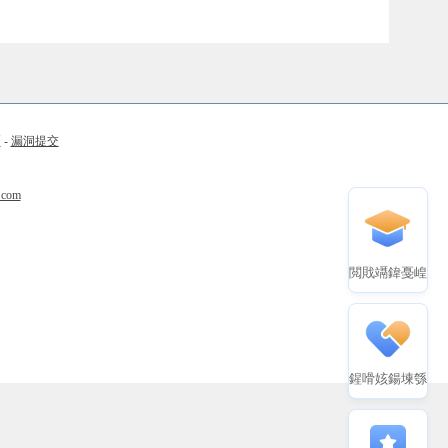
币
-
漏洞提交
.com
閲戝竵鍏戞崲
鍟嗗姟鍚堜綔