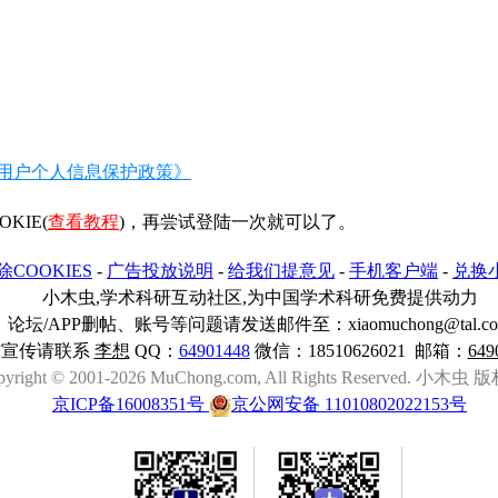
用户个人信息保护政策》
IE(
查看教程
)，再尝试登陆一次就可以了。
除COOKIES
-
广告投放说明
-
给我们提意见
-
手机客户端
-
兑换
小木虫,学术科研互动社区,为中国学术科研免费提供动力
论坛/APP删帖、账号等问题请发送邮件至：xiaomuchong@tal.c
与宣传请联系
李想
QQ：
64901448
微信：18510626021 邮箱：
649
pyright © 2001-2026 MuChong.com, All Rights Reserved. 小木
京ICP备16008351号
京公网安备 11010802022153号