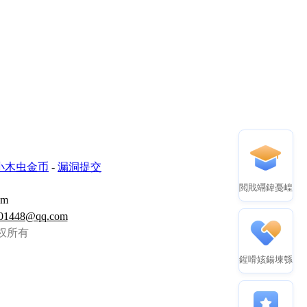
小木虫金币
-
漏洞提交
閲戝竵鍏戞崲
om
01448@qq.com
虫 版权所有
鍟嗗姟鍚堜綔