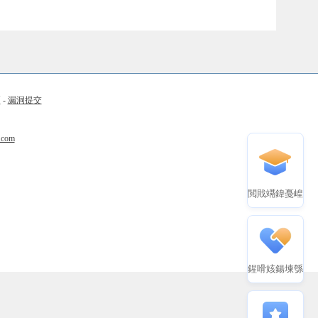
币
-
漏洞提交
.com
閲戝竵鍏戞崲
鍟嗗姟鍚堜綔