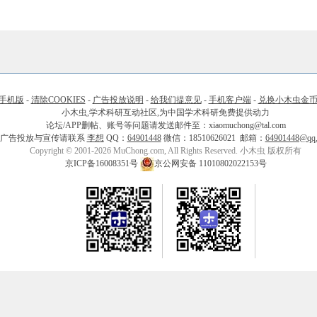
手机版
-
清除COOKIES
-
广告投放说明
-
给我们提意见
-
手机客户端
-
兑换小木虫金
小木虫,学术科研互动社区,为中国学术科研免费提供动力
论坛/APP删帖、账号等问题请发送邮件至：xiaomuchong@tal.com
广告投放与宣传请联系
李想
QQ：
64901448
微信：18510626021 邮箱：
64901448@qq
Copyright © 2001-2026 MuChong.com, All Rights Reserved. 小木虫 版权所有
京ICP备16008351号
京公网安备 11010802022153号